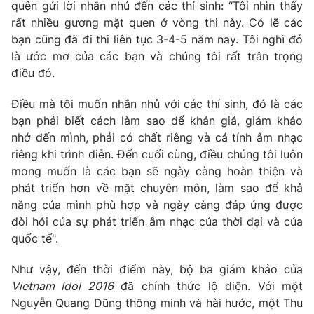
quên gửi lời nhắn nhủ đến các thí sinh: “Tôi nhìn thấy
rất nhiều gương mặt quen ở vòng thi này. Có lẽ các
bạn cũng đã đi thi liên tục 3-4-5 năm nay. Tôi nghĩ đó
là ước mơ của các bạn và chúng tôi rất trân trọng
THỜI BÁO VTV
điều đó.
Điều mà tôi muốn nhắn nhủ với các thí sinh, đó là các
Theo dõi báo trên
bạn phải biết cách làm sao để khán giả, giám khảo
nhớ đến mình, phải có chất riêng và cá tính âm nhạc
Cơ quan chủ quản:
Đài Truyền hình Việt Nam
riêng khi trình diễn. Đến cuối cùng, điều chúng tôi luôn
Cơ quan báo chí:
Thời báo VTV
mong muốn là các bạn sẽ ngày càng hoàn thiện và
phát triển hơn về mặt chuyên môn, làm sao để khả
Giấy phép hoạt động báo in và báo điện tử số 483/GP-BTTTT
cấp ngày 29/12/2023
năng của mình phù hợp và ngày càng đáp ứng được
đòi hỏi của sự phát triển âm nhạc của thời đại và của
Tổng Biên tập:
Vũ Thanh Thủy
quốc tế".
Phó Tổng Biên tập:
Nguyễn Thị Mỹ Hạnh, Phạm Quốc Thắng,
Nguyễn Trọng Ninh
Như vậy, đến thời điểm này, bộ ba giám khảo của
Tổng đài VTV:
024.38 355 931 - 024.38 355 932
Vietnam Idol 2016
đã chính thức lộ diện. Với một
Ðiện thoại Thời báo VTV:
024.66 897 897
Nguyễn Quang Dũng thông minh và hài hước, một Thu