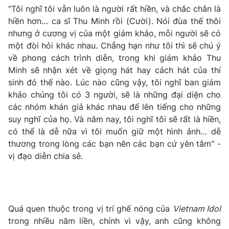
“Tôi nghĩ tôi vẫn luôn là người rất hiền, và chắc chắn là
Photo
Infographic
hiền hơn… ca sĩ Thu Minh rồi (Cười). Nói đùa thế thôi
nhưng ở cương vị của một giám khảo, mỗi người sẽ có
một đòi hỏi khác nhau. Chẳng hạn như tôi thì sẽ chú ý
Video
Shorts video
về phong cách trình diễn, trong khi giám khảo Thu
Minh sẽ nhận xét về giọng hát hay cách hát của thí
VTV Money
VTV Thể thao
sinh đó thế nào. Lúc nào cũng vậy, tôi nghĩ ban giám
khảo chúng tôi có 3 người, sẽ là những đại diện cho
VTV Sức khoẻ
Bất động sản
các nhóm khán giả khác nhau để lên tiếng cho những
suy nghĩ của họ. Và năm nay, tôi nghĩ tôi sẽ rất là hiền,
có thể là dễ nữa vì tôi muốn giữ một hình ảnh… dễ
Thị trường 24h
Tấm lòng Việt
thương trong lòng các bạn nên các bạn cứ yên tâm" -
vị đạo diễn chia sẻ.
VTV4
Vươn mình bằng AI
VTV9
VTV8
Quá quen thuộc trong vị trí ghế nóng của
Vietnam Idol
trong nhiều năm liền, chính vì vậy, anh cũng không
Liên hệ tòa soạn
English