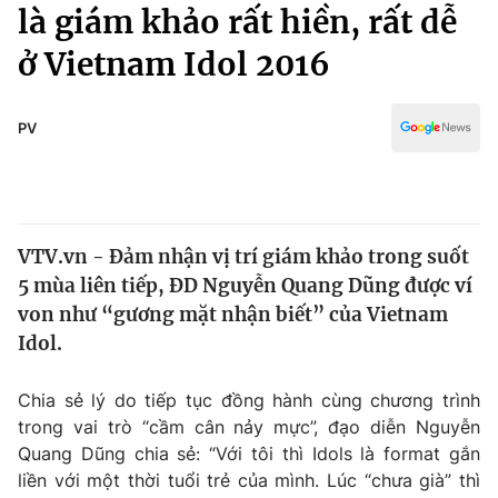
Chính trị
là giám khảo rất hiền, rất dễ
Truyền hình
ở Vietnam Idol 2016
Văn hóa - Giải trí
Xã hội
Y tế
Đời sống
PV
Pháp luật
Công nghệ
Giáo dục
Y tế
VTV.vn - Đảm nhận vị trí giám khảo trong suốt
Thế giới
5 mùa liên tiếp, ĐD Nguyễn Quang Dũng được ví
Tin tức
von như “gương mặt nhận biết” của Vietnam
Kinh tế
Idol.
Thế giới đó đây
Tài chính
Dữ liệu và đời sống
Câu chuyện quốc tế
Chia sẻ lý do tiếp tục đồng hành cùng chương trình
Thị trường
trong vai trò “cầm cân nảy mực”, đạo diễn Nguyễn
Quang Dũng chia sẻ: “Với tôi thì Idols là format gắn
Truyền hình
Góc doanh nghiệp
liền với một thời tuổi trẻ của mình. Lúc “chưa già” thì