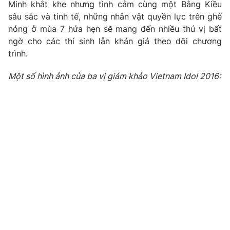
Email:
toasoan@vtv.vn
Minh khắt khe nhưng tình cảm cùng một Bằng Kiều
Liên hệ quảng cáo:
024-7300.7108
sâu sắc và tinh tế, những nhân vật quyền lực trên ghế
nóng ở mùa 7 hứa hẹn sẽ mang đến nhiều thú vị bất
ngờ cho các thí sinh lẫn khán giả theo dõi chương
trình.
Một số hình ảnh của ba vị giám khảo Vietnam Idol 2016:
® Cấm sao chép dưới mọi hình thức nếu không có sự chấp
thuận bằng văn bản. Ghi rõ nguồn VTV.vn khi phát hành lại
thông tin từ website này.