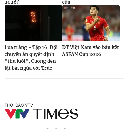
2026?
cứu
Lửa trắng - Tập 16: Đội
ĐT Việt Nam vào bán kết
chuyên án quyết định
ASEAN Cup 2026
"thu lưới", Cương đen
lật bài ngửa với Trúc
THỜI BÁO VTV