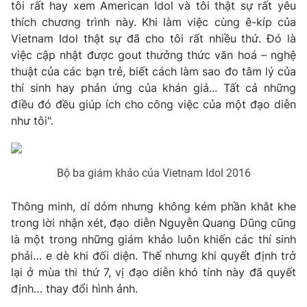
Phim VTV
tôi rất hay xem American Idol và tôi thật sự rất yêu
Giải trí
thích chương trình này. Khi làm việc cùng ê-kíp của
Hậu trường
Vietnam Idol thật sự đã cho tôi rất nhiều thứ. Đó là
Điện ảnh
Đời sống
việc cập nhật được gout thưởng thức văn hoá – nghệ
Nhân vật
Âm nhạc
thuật của các bạn trẻ, biết cách làm sao đo tâm lý của
Du lịch
Khán giả
thí sinh hay phản ứng của khán giả... Tất cả những
Giáo dục
Sao
điều đó đều giúp ích cho công việc của một đạo diễn
Làm đẹp
Giải sao mai
như tôi".
Tuyển sinh
Công nghệ
Chất lượng cuộc sống
Học trực tuyến
Hitech Công nghệ tương lai
Giao lưu trực tuyến
Bộ ba giám khảo của Vietnam Idol 2016
Sản phẩm
Thông minh, dí dỏm nhưng không kém phần khắt khe
Lịch phát sóng
Thị trường
trong lời nhận xét, đạo diễn Nguyễn Quang Dũng cũng
là một trong những giám khảo luôn khiến các thí sinh
Tư vấn
phải… e dè khi đối diện. Thế nhưng khi quyết định trở
Chuyên mục khác
lại ở mùa thi thứ 7, vị đạo diễn khó tính này đã quyết
định… thay đổi hình ảnh.
Emagazine
Podcast