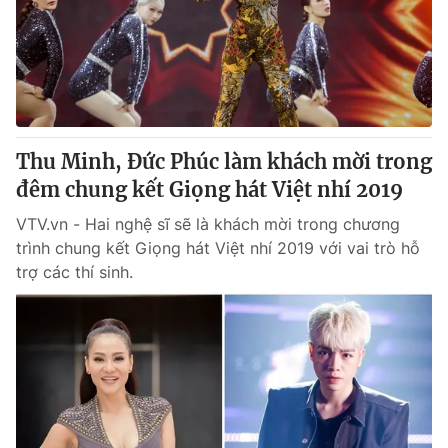
Giao lưu trực tuyến
Sản phẩm
Lịch phát sóng
Thị trường
Tư vấn
Chuyên mục khác
Thu Minh, Đức Phúc làm khách mời trong
Emagazine
Podcast
đêm chung kết Giọng hát Việt nhí 2019
VTV.vn - Hai nghệ sĩ sẽ là khách mời trong chương
Photo
Infographic
trình chung kết Giọng hát Việt nhí 2019 với vai trò hỗ
trợ các thí sinh.
Video
Shorts video
VTV Money
VTV Thể thao
VTV Sức khoẻ
Bất động sản