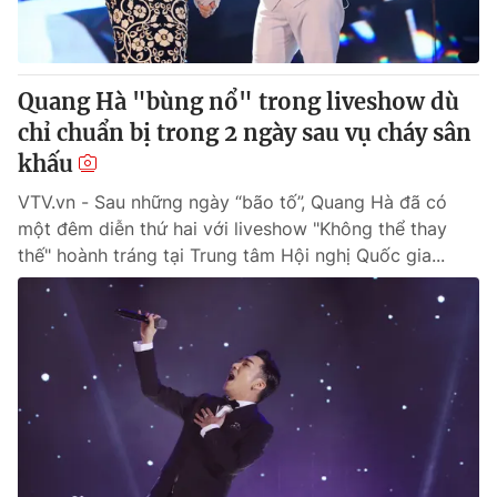
Giấy phép hoạt động báo in và báo điện tử số 483/GP-BTTTT
cấp ngày 29/12/2023
Tổng Biên tập:
Vũ Thanh Thủy
Quang Hà "bùng nổ" trong liveshow dù
Phó Tổng Biên tập:
Nguyễn Thị Mỹ Hạnh, Phạm Quốc Thắng,
Nguyễn Trọng Ninh
chỉ chuẩn bị trong 2 ngày sau vụ cháy sân
Tổng đài VTV:
024.38 355 931 - 024.38 355 932
khấu
Ðiện thoại Thời báo VTV:
024.66 897 897
VTV.vn - Sau những ngày “bão tố”, Quang Hà đã có
Email:
toasoan@vtv.vn
một đêm diễn thứ hai với liveshow "Không thể thay
Liên hệ quảng cáo:
024-7300.7108
thế" hoành tráng tại Trung tâm Hội nghị Quốc gia...