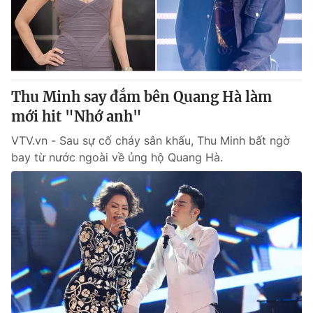
Thị trường 24h
Tấm lòng Việt
VTV4
Vươn mình bằng AI
VTV9
VTV8
Thu Minh say đắm bên Quang Hà làm
mới hit "Nhớ anh"
Liên hệ tòa soạn
English
VTV.vn - Sau sự cố cháy sân khấu, Thu Minh bất ngờ
bay từ nước ngoài về ủng hộ Quang Hà.
THỜI BÁO VTV
Theo dõi báo trên
Cơ quan chủ quản:
Đài Truyền hình Việt Nam
Cơ quan báo chí:
Thời báo VTV