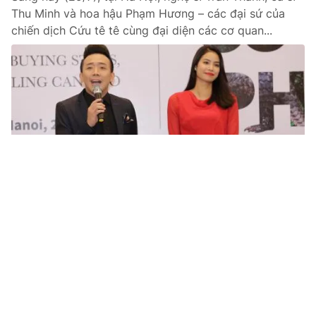
Thu Minh và hoa hậu Phạm Hương – các đại sứ của
chiến dịch Cứu tê tê cùng đại diện các cơ quan...
Tin mới
Video
Live
Emagazine
Trang chủ
Thanh Lam khoe vẻ đẹp trẻ trung tại cầu
Long Biên
VTV.vn - Mới đây, diva Thanh Lam tự tin khoe vẻ đẹp
ngọt ngào, trẻ trung ở tuổi 47 trong bộ ảnh được chụp