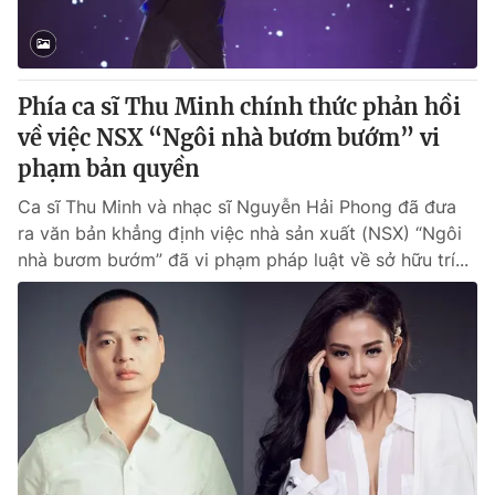
® Cấm sao chép dưới mọi hình thức nếu không có sự chấp
thuận bằng văn bản. Ghi rõ nguồn VTV.vn khi phát hành lại
Phía ca sĩ Thu Minh chính thức phản hồi
thông tin từ website này.
về việc NSX “Ngôi nhà bươm bướm” vi
phạm bản quyền
Ca sĩ Thu Minh và nhạc sĩ Nguyễn Hải Phong đã đưa
ra văn bản khẳng định việc nhà sản xuất (NSX) “Ngôi
nhà bươm bướm” đã vi phạm pháp luật về sở hữu trí...