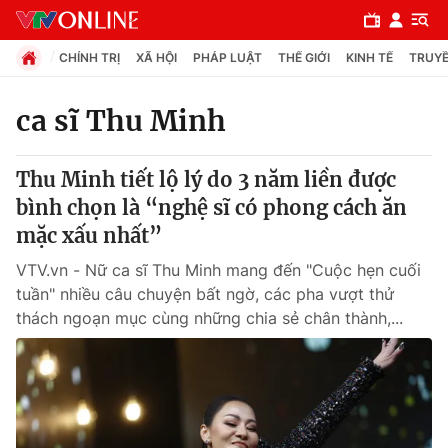
CHÍNH TRỊ
XÃ HỘI
PHÁP LUẬT
THẾ GIỚI
KINH TẾ
TRUYỀ
ca sĩ Thu Minh
Chuyên mục
Thu Minh tiết lộ lý do 3 năm liền được
Chính trị
bình chọn là “nghệ sĩ có phong cách ăn
mặc xấu nhất”
Xã hội
VTV.vn - Nữ ca sĩ Thu Minh mang đến "Cuộc hẹn cuối
tuần" nhiều câu chuyện bất ngờ, các pha vượt thử
Pháp luật
thách ngoạn mục cùng những chia sẻ chân thành,...
Y tế
Thế giới