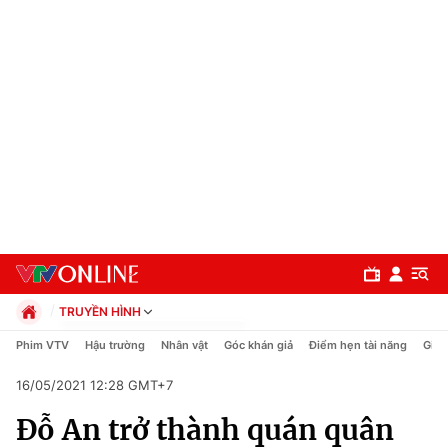
TRUYỀN HÌNH
Chính trị
Phim VTV
Hậu trường
Nhân vật
Góc khán giả
Điểm hẹn tài năng
Giải
Xã hội
16/05/2021 12:28 GMT+7
Pháp luật
Chuyên mục
Kinh tế
Đỗ An trở thành quán quân
Thể thao