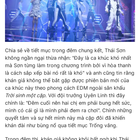
THỜI BÁO VTV
Theo dõi báo trên
Chia sẻ về tiết mục trong đêm chung kết, Thái Sơn
không ngần ngại thừa nhận: "Đây là ca khúc khó nhất
mà Sơn từng làm trong chương trình bởi vì hòa thanh
Cơ quan chủ quản:
Đài Truyền hình Việt Nam
là cách sắp xếp bài nó rất là khó" và anh cũng tin rằng
Cơ quan báo chí:
Thời báo VTV
khán giả không thể bắt gặp được phiên bản mới của
Giấy phép hoạt động báo in và báo điện tử số 483/GP-BTTTT
ca khúc này theo phong cách EDM ngoài sân khấu
cấp ngày 29/12/2023
Trời sinh một cặp
. Với đội trưởng Uyên Linh thì đây
Tổng Biên tập:
Vũ Thanh Thủy
chính là: "Đêm cuối nên hai chị em phải bung hết sức,
Phó Tổng Biên tập:
Nguyễn Thị Mỹ Hạnh, Phạm Quốc Thắng,
mình có cái gì là mình phải đem ra chơi". Chính những
Nguyễn Trọng Ninh
quyết tâm và sự hết mình này mà cặp đôi đã khiến
Tổng đài VTV:
024.38 355 931 - 024.38 355 932
khán đài như bùng nổ qua tiết mục Trống vắng.
Ðiện thoại Thời báo VTV:
024.66 897 897
Trong đêm thi, khán giả không khỏi bất ngờ khi Thái