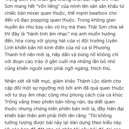
Email:
toasoan@vtv.vn
Sơn mang hết "vốn liếng" của mình lên sân sân khấu từ
Liên hệ quảng cáo:
024-7300.7108
chiếc bàn mixer quen thuộc, thế mạnh beatbox cho
đến vũ đạo popping quen thuộc. Trong không gian
huyền ảo như bay vào vũ trụ mà theo Thái Sơn chia sẻ
thì đây là "hành tinh âm nhạc" mà anh muốn hướng
đến, hòa cùng với giọng hát của vị đội trưởng Uyên
Linh khiến bản hit kinh điển của nữ ca sĩ Phương
Thanh trở nên mới lạ, hấp dẫn và bùng nổ không chỉ
với đoạn cao trào ở gần cuối mà những lần bỏ nhỏ
cũng khiến người xem phải ngỡ ngàng, thích thú.
Nhận xét về tiết mục, giám khảo Thành Lộc dành cho
cặp đôi một sự ngưỡng mộ bởi anh đã quá quen thuộc
® Cấm sao chép dưới mọi hình thức nếu không có sự chấp
với tư duy âm nhạc cũng như phong cách của ca khúc
thuận bằng văn bản. Ghi rõ nguồn VTV.vn khi phát hành lại
Trống vắng theo phiên bản nồng nàn, da diết quen
thông tin từ website này.
thuộc nhưng chứng kiến phiên bản mới lạ, đầy hiện đại
khiến bản thân anh phải thốt lên rằng: "Tôi không
tưởng tượng được bài này lại dàn dựng theo kiểu này.