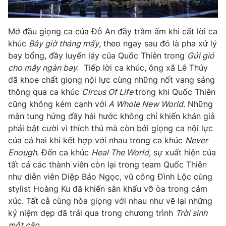
Mở đầu giọng ca của Đỗ An đầy trầm ấm khi cất lời ca
khúc
Bây giờ tháng mấy
, theo ngay sau đó là pha xử lý
bay bổng, đầy luyến láy của Quốc Thiên trong
Gửi gió
cho mây ngàn bay.
Tiếp lời ca khúc, ông xã Lê Thúy
đã khoe chất giọng nội lực cùng những nốt vang sáng
thông qua ca khúc
Circus Of Life
trong khi Quốc Thiên
cũng không kém cạnh với
A Whole New World.
Những
màn tung hứng đầy hài hước không chỉ khiến khán giả
phải bật cười vì thích thú mà còn bởi giọng ca nội lực
của cả hai khi kết hợp với nhau trong ca khúc
Never
Enough
. Đến ca khúc
Heal The World
, sự xuất hiện của
tất cả các thành viên còn lại trong team Quốc Thiên
như diễn viên Diệp Bảo Ngọc, vũ công Đình Lộc cùng
stylist Hoàng Ku đã khiến sân khấu vỡ òa trong cảm
xúc. Tất cả cùng hòa giọng với nhau như vẽ lại những
kỷ niệm đẹp đã trải qua trong chương trình
Trời sinh
một cặp.