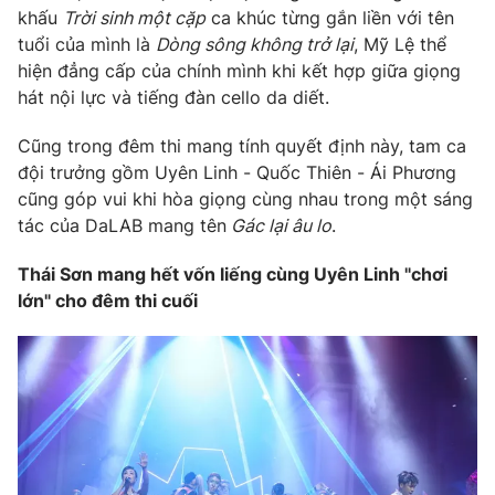
khấu
Trời sinh một cặp
ca khúc từng gắn liền với tên
Photo
Infographic
tuổi của mình là
Dòng sông không trở lại
, Mỹ Lệ thể
hiện đẳng cấp của chính mình khi kết hợp giữa giọng
hát nội lực và tiếng đàn cello da diết.
Video
Shorts video
Cũng trong đêm thi mang tính quyết định này, tam ca
VTV Money
VTV Thể thao
đội trưởng gồm Uyên Linh - Quốc Thiên - Ái Phương
cũng góp vui khi hòa giọng cùng nhau trong một sáng
tác của DaLAB mang tên
Gác lại âu lo
.
VTV Sức khoẻ
Bất động sản
Thái Sơn mang hết vốn liếng cùng Uyên Linh "chơi
Thị trường 24h
Tấm lòng Việt
lớn" cho đêm thi cuối
VTV4
Vươn mình bằng AI
VTV9
VTV8
Liên hệ tòa soạn
English