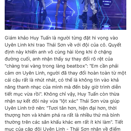
Giám khảo Huy Tuấn là người từng đặt hi vọng vào
Uyên Linh khi trao Thái Sơn về với đội của cô. Quyết
định này khiến anh vô cùng hài lòng khi ở chặng
đường cuối, anh nhận thấy sự thay đổi rõ rệt của
"chàng trai vàng trong làng beatbox": "Em cần phải
cảm ơn Uyên Linh, người đã thay đổi hoàn toàn từ một
cái cậu rất là nhút nhát, có thể là không tin vào khả
năng thanh nhạc của mình mà đến bây giờ trình diễn
tiết mục vừa rồi". Không chỉ vậy, Huy Tuấn còn thừa
nhận sự kết đôi này vừa "lột xác" Thái Sơn vừa giúp
Uyên Linh trở nên: "Tươi tắn hơn, hiện đại hơn, thời
thượng hơn và khám phá ra rất là nhiều thứ mà bình
thường trên các sân khấu khác em rất ít khi làm". Tiết
mục của cặp đôi Uyên Linh - Thái Sơn nhận về điểm