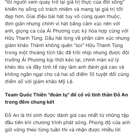
"lôi người xem quay trở lại giá trị thực của đời sống"
khiến họ sống có trách nhiệm và mang lại giá trị tốt
đẹp hơn. Giai điệu bài hát tuy vô cùng quen thuộc,
đơn giản nhưng chính vì hát bằng cảm xúc nên với
anh, giọng ca của Ái Phương cực kỳ hòa hợp cùng với
Hữu Thanh Tùng. Dẫu hài lòng về phần cảm xúc nhưng
giám khảo Thành không quên "soi" Hữu Thanh Tùng
trong một thoáng tích tắc đã trôi nhịp nhưng được đội
trưởng Ái Phương kịp thời kéo lại, chính màn xử lý
khéo léo và đầy tinh tế này làm anh đánh giá cao và
không ngần ngại cho cả hai số điểm 10 tuyệt đối cùng
điểm số với giám khảo Mỹ Lệ.
Team Quốc Thiên "đoàn tụ" để cổ vũ tinh thần Đỗ An
trong đêm chung kết
Đỗ An là thí sinh được đánh giá cao nhất từ những tập
đầu tiên khi chương trình phát sóng. Phong độ của anh
giữ vững theo từng tuần thi và nhận được nhiều lời