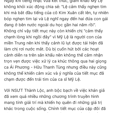
Ngay khi tiếng nhạc vừa kết thúc, giám khảo Mỹ Lệ
không khỏi xúc động chia sẻ: "Lệ cảm thấy nghẹn tim
khi mà bắt đầu tiếng của cô Kim Xuân cất lên, tự nhiên
bóp nghẹn tim lại và Lệ nghĩ ngay đến hai đứa con gái
đang ở bên nước ngoài du học gần hai năm rồi".
Không chỉ vậy tiết mục này còn khiến chị "cảm thấy
chạnh lòng khi ngồi đây" vì Mỹ Lệ là người con của
miền Trung nên khi thấy cảnh lũ lụt được tái hiện đã
làm chị rơi nước mắt. Dù bị cuốn hút bởi các hoạt
cảnh diễn ra trên sân khấu nên không thể cảm nhận
trọn vẹn được việc xử lý ca khúc thông qua hai giọng
ca Ái Phương - Hữu Thanh Tùng nhưng điều này cũng
không thể khiến cảm xúc và ý nghĩa của tiết mục đã
chạm được đến trái tim của ca sĩ Mỹ Lệ.
Với NSƯT Thành Lộc, anh bộc bạch về việc khán giả
đã xem quá nhiều những chương trình truyền hình
mang tính giải trí mà khiến họ quên đi những giá trị
khác trong cuộc sống. Chính tiết mục của cặp đôi đã