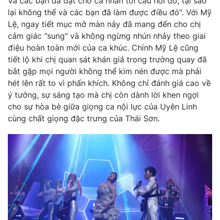
Và các bạn đã đặt cho cá nhân tôi câu hỏi đó, tại sao
lại không thể và các bạn đã làm được điều đó". Với Mỹ
Lệ, ngay tiết mục mở màn nảy đã mang đến cho chị
cảm giác "sung" và không ngừng nhún nhảy theo giai
điệu hoàn toàn mới của ca khúc. Chính Mỹ Lệ cũng
tiết lộ khi chị quan sát khán giả trong trường quay đã
bắt gặp mọi người không thể kìm nén được mà phải
hét lên rất to vì phấn khích. Không chỉ đánh giá cao về
ý tưởng, sự sáng tạo mà chị còn dành lời khen ngợi
cho sự hòa bè giữa giọng ca nội lực của Uyên Linh
cùng chất giọng đặc trưng của Thái Sơn.