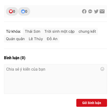
0
0
Từ khóa:
Thái Sơn
Trời sinh một cặp
chung kết
Quán quân
Lê Thúy
Đỗ An
Bình luận
(
0
)
Gửi bình luận