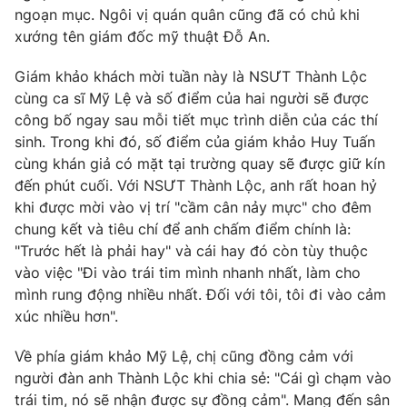
Phim VTV
ngoạn mục. Ngôi vị quán quân cũng đã có chủ khi
Giải trí
xướng tên giám đốc mỹ thuật Đỗ An.
Hậu trường
Điện ảnh
Đời sống
Giám khảo khách mời tuần này là NSƯT Thành Lộc
Nhân vật
Âm nhạc
cùng ca sĩ Mỹ Lệ và số điểm của hai người sẽ được
Du lịch
Khán giả
công bố ngay sau mỗi tiết mục trình diễn của các thí
Giáo dục
Sao
sinh. Trong khi đó, số điểm của giám khảo Huy Tuấn
Làm đẹp
Giải sao mai
Tuyển sinh
cùng khán giả có mặt tại trường quay sẽ được giữ kín
Công nghệ
Chất lượng cuộc sống
đến phút cuối. Với NSƯT Thành Lộc, anh rất hoan hỷ
Học trực tuyến
khi được mời vào vị trí "cầm cân nảy mực" cho đêm
Hitech Công nghệ tương lai
chung kết và tiêu chí để anh chấm điểm chính là:
Giao lưu trực tuyến
"Trước hết là phải hay" và cái hay đó còn tùy thuộc
Sản phẩm
vào việc "Đi vào trái tim mình nhanh nhất, làm cho
Lịch phát sóng
Thị trường
mình rung động nhiều nhất. Đối với tôi, tôi đi vào cảm
xúc nhiều hơn".
Tư vấn
Chuyên mục khác
Về phía giám khảo Mỹ Lệ, chị cũng đồng cảm với
người đàn anh Thành Lộc khi chia sẻ: "Cái gì chạm vào
Emagazine
Podcast
trái tim, nó sẽ nhận được sự đồng cảm". Mang đến sân