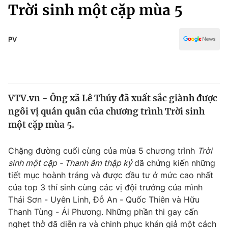
Chính trị
Trời sinh một cặp mùa 5
Truyền hình
Văn hóa - Giải trí
Xã hội
Y tế
PV
Đời sống
Pháp luật
Công nghệ
Giáo dục
Y tế
VTV.vn - Ông xã Lê Thúy đã xuất sắc giành được
ngôi vị quán quân của chương trình Trời sinh
Thế giới
một cặp mùa 5.
Tin tức
Kinh tế
Chặng đường cuối cùng của mùa 5 chương trình
Trời
Thế giới đó đây
sinh một cặp - Thanh âm thập kỷ
đã chứng kiến những
Tài chính
tiết mục hoành tráng và được đầu tư ở mức cao nhất
Dữ liệu và đời sống
Câu chuyện quốc tế
của top 3 thí sinh cùng các vị đội trưởng của mình
Thị trường
Thái Sơn - Uyên Linh, Đỗ An - Quốc Thiên và Hữu
Truyền hình
Thanh Tùng - Ái Phương. Những phần thi gay cấn
Góc doanh nghiệp
nghẹt thở đã diễn ra và chinh phục khán giả một cách