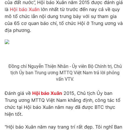
Phim VTV
của đất nước”, Hội báo Xuân năm 2015 được đánh giá
Giải trí
là
Hội báo Xuân
lớn nhất từ trước đến nay cả về quy
Hậu trường
mô tổ chức lẫn nội dung trưng bày với sự tham gia
Điện ảnh
Đời sống
của 65 cơ quan báo chí, tổ chức Hội ở Trung ương và
Nhân vật
Âm nhạc
địa phương.
Du lịch
Khán giả
Giáo dục
Sao
Làm đẹp
Giải sao mai
Tuyển sinh
Công nghệ
Chất lượng cuộc sống
Học trực tuyến
Đồng chí Nguyễn Thiện Nhân - Ủy viên Bộ Chính trị, Chủ
Hitech Công nghệ tương lai
tịch Ủy ban Trung ương MTTQ Việt Nam trả lời phỏng
Giao lưu trực tuyến
vấn VTV.
Sản phẩm
Lịch phát sóng
Thị trường
Đánh giá về
Hội báo Xuân
2015, Chủ tịch Ủy ban
Trung ương MTTQ Việt Nam khẳng định, công tác tổ
Tư vấn
chức tại Hội báo Xuân năm nay đã được BTC thực
Chuyên mục khác
hiện tốt.
Emagazine
Podcast
"Hội báo Xuân năm nay trang trí rất đẹp. Tôi nghĩ Ban