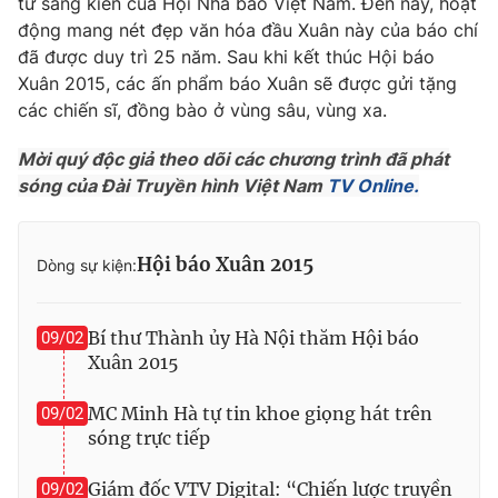
từ sáng kiến của Hội Nhà báo Việt Nam. Đến nay, hoạt
Ðiện thoại Thời báo VTV:
024.66 897 897
động mang nét đẹp văn hóa đầu Xuân này của báo chí
Email:
toasoan@vtv.vn
đã được duy trì 25 năm. Sau khi kết thúc Hội báo
Liên hệ quảng cáo:
024-7300.7108
Xuân 2015, các ấn phẩm báo Xuân sẽ được gửi tặng
các chiến sĩ, đồng bào ở vùng sâu, vùng xa.
Mời quý độc giả theo dõi các chương trình đã phát
sóng của Đài Truyền hình Việt Nam
TV Online.
Hội báo Xuân 2015
Dòng sự kiện:
Bí thư Thành ủy Hà Nội thăm Hội báo
09/02
Xuân 2015
® Cấm sao chép dưới mọi hình thức nếu không có sự chấp
thuận bằng văn bản. Ghi rõ nguồn VTV.vn khi phát hành lại
MC Minh Hà tự tin khoe giọng hát trên
09/02
thông tin từ website này.
sóng trực tiếp
Giám đốc VTV Digital: “Chiến lược truyền
09/02