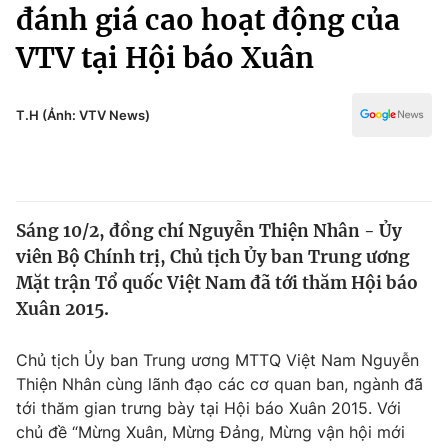
Chính trị
đánh giá cao hoạt động của
Truyền hình
VTV tại Hội báo Xuân
Văn hóa - Giải trí
Xã hội
Y tế
Đời sống
T.H (Ảnh: VTV News)
Pháp luật
Công nghệ
Giáo dục
Y tế
Sáng 10/2, đồng chí Nguyễn Thiện Nhân - Ủy
Thế giới
viên Bộ Chính trị, Chủ tịch Ủy ban Trung ương
Tin tức
Mặt trận Tổ quốc Việt Nam đã tới thăm Hội báo
Kinh tế
Xuân 2015.
Thế giới đó đây
Tài chính
Dữ liệu và đời sống
Câu chuyện quốc tế
Chủ tịch Ủy ban Trung ương MTTQ Việt Nam Nguyễn
Thị trường
Thiện Nhân cùng lãnh đạo các cơ quan ban, ngành đã
tới thăm gian trưng bày tại Hội báo Xuân 2015. Với
Truyền hình
Góc doanh nghiệp
chủ đề “Mừng Xuân, Mừng Đảng, Mừng vận hội mới