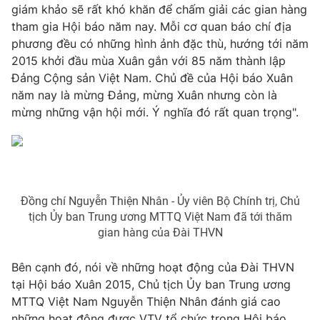
giám khảo sẽ rất khó khăn để chấm giải các gian hàng
Photo
Infographic
tham gia Hội báo năm nay. Mỗi cơ quan báo chí địa
phương đều có những hình ảnh đặc thù, hướng tới năm
2015 khởi đầu mùa Xuân gắn với 85 năm thành lập
Video
Shorts video
Đảng Cộng sản Việt Nam. Chủ đề của Hội báo Xuân
năm nay là mừng Đảng, mừng Xuân nhưng còn là
VTV Money
VTV Thể thao
mừng những vận hội mới. Ý nghĩa đó rất quan trọng".
VTV Sức khoẻ
Bất động sản
Thị trường 24h
Tấm lòng Việt
Đồng chí Nguyễn Thiện Nhân - Ủy viên Bộ Chính trị, Chủ
tịch Ủy ban Trung ương MTTQ Việt Nam đã tới thăm
VTV4
Vươn mình bằng AI
gian hàng của Đài THVN
Bên cạnh đó, nói về những hoạt động của Đài THVN
VTV9
VTV8
tại Hội báo Xuân 2015, Chủ tịch Ủy ban Trung ương
MTTQ Việt Nam Nguyễn Thiện Nhân đánh giá cao
Liên hệ tòa soạn
English
những hoạt động được VTV tổ chức trong Hội báo