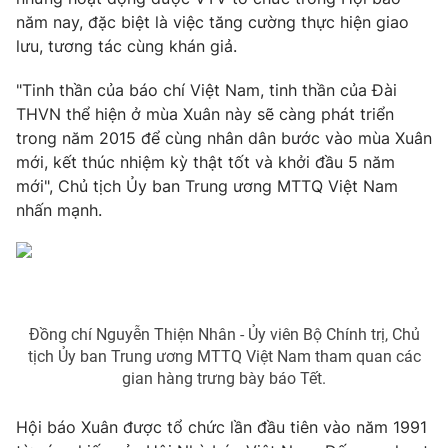
năm nay, đặc biệt là việc tăng cường thực hiện giao
lưu, tương tác cùng khán giả.
"Tinh thần của báo chí Việt Nam, tinh thần của Đài
THỜI BÁO VTV
THVN thể hiện ở mùa Xuân này sẽ càng phát triển
trong năm 2015 để cùng nhân dân bước vào mùa Xuân
mới, kết thúc nhiệm kỳ thật tốt và khởi đầu 5 năm
mới", Chủ tịch Ủy ban Trung ương MTTQ Việt Nam
Theo dõi báo trên
nhấn mạnh.
Cơ quan chủ quản:
Đài Truyền hình Việt Nam
Cơ quan báo chí:
Thời báo VTV
Giấy phép hoạt động báo in và báo điện tử số 483/GP-BTTTT
cấp ngày 29/12/2023
Đồng chí Nguyễn Thiện Nhân - Ủy viên Bộ Chính trị, Chủ
Tổng Biên tập:
Vũ Thanh Thủy
tịch Ủy ban Trung ương MTTQ Việt Nam tham quan các
gian hàng trưng bày báo Tết.
Phó Tổng Biên tập:
Nguyễn Thị Mỹ Hạnh, Phạm Quốc Thắng,
Nguyễn Trọng Ninh
Hội báo Xuân được tổ chức lần đầu tiên vào năm 1991
Tổng đài VTV:
024.38 355 931 - 024.38 355 932