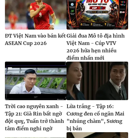
ĐT Việt Nam vào bán kết
Giải đua Mô tô địa hình
ASEAN Cup 2026
Việt Nam - Cúp VTV
2026 hứa hẹn nhiều
điểm nhấn mới
Trời cao nguyên xanh -
Lửa trắng - Tập 16:
Tập 21: Già Rin bất ngờ
Cương đen cố ngăn Mai
đột quỵ, Tuấn trở thành
"nhúng chàm", Sương
tâm điểm nghi ngờ
bị bắn