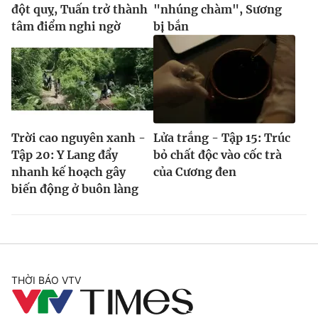
đột quỵ, Tuấn trở thành
"nhúng chàm", Sương
tâm điểm nghi ngờ
bị bắn
Trời cao nguyên xanh -
Lửa trắng - Tập 15: Trúc
Tập 20: Y Lang đẩy
bỏ chất độc vào cốc trà
nhanh kế hoạch gây
của Cương đen
biến động ở buôn làng
THỜI BÁO VTV