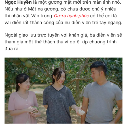
Ngọc Huyền
là một gương mặt mới trên màn ảnh nhỏ.
Nếu như ở Mặt nạ gương, cô chưa được chú ý nhiều
thì nhân vật Vân trong
Ga-ra hạnh phúc
có thể coi là
vai diễn rất thành công của nữ diễn viên trẻ tay ngang.
THỜI BÁO VTV
Ngoài giao lưu trực tuyến với khán giả, ba diễn viên sẽ
tham gia một thử thách thú vị do ê-kíp chương trình
đưa ra.
Theo dõi báo trên
Cơ quan chủ quản:
Đài Truyền hình Việt Nam
Cơ quan báo chí:
Thời báo VTV
Giấy phép hoạt động báo in và báo điện tử số 483/GP-BTTTT
cấp ngày 29/12/2023
Tổng Biên tập:
Vũ Thanh Thủy
Phó Tổng Biên tập:
Nguyễn Thị Mỹ Hạnh, Phạm Quốc Thắng,
Nguyễn Trọng Ninh
Tổng đài VTV:
024.38 355 931 - 024.38 355 932