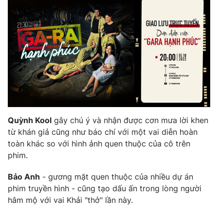
Photo
Infographic
Video
Shorts video
VTV Money
VTV Thể thao
VTV Sức khoẻ
Bất động sản
Quỳnh Kool
gây chú ý và nhận được cơn mưa lời khen
Thị trường 24h
Tấm lòng Việt
từ khán giả cũng như báo chí với một vai diễn hoàn
toàn khác so với hình ảnh quen thuộc của cô trên
phim.
VTV4
Vươn mình bằng AI
Bảo Anh
- gương mặt quen thuộc của nhiều dự án
VTV9
VTV8
phim truyền hình - cũng tạo dấu ấn trong lòng người
hâm mộ với vai Khải "thở" lần này.
Liên hệ tòa soạn
English