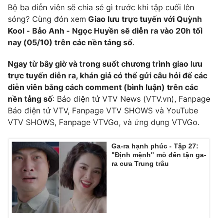
Ðiện thoại Thời báo VTV:
024.66 897 897
Bộ ba diễn viên sẽ chia sẻ gì trước khi tập cuối lên
sóng? Cùng đón xem
Giao lưu trực tuyến với Quỳnh
Email:
toasoan@vtv.vn
Kool - Bảo Anh - Ngọc Huyền sẽ diễn ra vào 20h tối
Liên hệ quảng cáo:
024-7300.7108
nay (05/10) trên các nền tảng số
.
Ngay từ bây giờ và trong suốt chương trình giao lưu
trực tuyến diễn ra, khán giả có thể gửi câu hỏi để các
diễn viên bằng cách comment (bình luận) trên các
nền tảng số
: Báo điện tử VTV News (VTV.vn), Fanpage
Báo điện tử VTV, Fanpage VTV SHOWS và YouTube
VTV SHOWS, Fanpage VTVGo, và ứng dụng VTVGo.
Ga-ra hạnh phúc - Tập 27:
"Định mệnh" mò đến tận ga-
ra cưa Trung trâu
® Cấm sao chép dưới mọi hình thức nếu không có sự chấp
thuận bằng văn bản. Ghi rõ nguồn VTV.vn khi phát hành lại
thông tin từ website này.