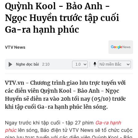
Chính trị
Quỳnh Kool - Bảo Anh -
Truyền hình
Ngọc Huyền trước tập cuối
Văn hóa - Giải trí
Xã hội
Y tế
Ga-ra hạnh phúc
Đời sống
Pháp luật
Công nghệ
Giáo dục
VTV News
Y tế
Nghe đọc bài
2:10
Thế giới
VTV.vn - Chương trình giao lưu trực tuyến với
Tin tức
các diễn viên Quỳnh Kool - Bảo Anh - Ngọc
Kinh tế
Thế giới đó đây
Huyền sẽ diễn ra vào 20h tối nay (05/10) trước
Tài chính
khi tập cuối Ga-ra hạnh phúc lên sóng.
Dữ liệu và đời sống
Câu chuyện quốc tế
Thị trường
Ngay trước khi tập cuối - tập 27 phim
Ga-ra hạnh
Truyền hình
Góc doanh nghiệp
phúc
lên sóng, Báo điện tử VTV News sẽ tổ chức cuộc
giao lưu trực tuyến với các diễn viên Quỳnh Kool - Bảo