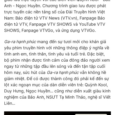
Phim VTV
Giải trí
Anh - Ngọc Huyền. Chương trình giao lưu được phát
Hậu trường
trực tuyến các nền tảng số của Đài Truyền hình Việt
Điện ảnh
Nam: Báo điện tử VTV News (VTV.vn), Fanpage Báo
Đời sống
Nhân vật
điện tử VTV, Fanpage VTV SHOWS và YouTube VTV
Âm nhạc
SHOWS, Fanpage VTVGo, và ứng dụng VTVGo.
Du lịch
Khán giả
Giáo dục
Sao
Làm đẹp
Ga-ra hạnh phúc
mang đến sự tươi mới cho khán giả
Giải sao mai
Tuyển sinh
yêu phim truyền hình với những thông điệp ý nghĩa về
Công nghệ
Chất lượng cuộc sống
tình anh em, tình thân, tình yêu và tuổi trẻ. Đặc biệt,
Học trực tuyến
bộ phim nhận được tình cảm của đông đảo người xem
Hitech Công nghệ tương lai
Giao lưu trực tuyến
ngay từ những tập đầu lên sóng và đến tận tập cuối
Sản phẩm
hôm nay, sức hút của
Ga-ra hạnh phúc
vẫn không hề
giảm nhiệt. Để có được thành công đó phải kể đến sự
Lịch phát sóng
Thị trường
lột xác ngoạn mục của dàn diễn viên trẻ: Quỳnh Kool,
Duy Hưng, Ngọc Huyền... cũng như diễn xuất giàu kinh
Tư vấn
nghiệm của Bảo Anh, NSƯT Tạ Minh Thảo, nghệ sĩ Viết
Chuyên mục khác
Liên...
Emagazine
Podcast