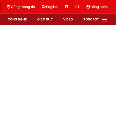
Cổng thông tin
English
Đăng nhập
CÔNG NGHỆ
GIÁO DỤC
VIDEO
PODCAST
VTV Money
VTV Thể thao
VTV Sức khoẻ
Bất động sản
Thị trường 24h
Tấm lòng Việt
Vươn mình bằng AI
VTV4
VTV8
VTV9
Lịch phát sóng
Giao lưu trực tuyến
Sự kiện