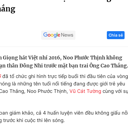
hắng
Góc ảnh
Giáo dục
Công nghệ
Chia sẻ
Tuyển sinh
Hitech Công ng
Học trực tuyến
Sản phẩm
h Giọng hát Việt nhí 2016, Noo Phước Thịnh không
g
Thị trường
ạn thân Đông Nhi trước mặt bạn trai Ông Cao Thắng
Tư vấn
6
đã tổ chức ghi hình trực tiếp buổi thi đầu tiên của vòng
óng là những tên tuổi nổi tiếng đang được giới trẻ yêu
Cao Thắng, Noo Phước Thịnh,
Vũ Cát Tường
cùng với s
 ban giám khảo, cả 4 huấn luyện viên đều không giấu nỗ
 trước khi cuộc thi lên sóng.