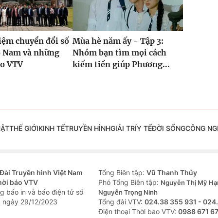
iệm chuyển đổi số
Mùa hè năm ấy - Tập 3:
ồ Nam và những
Nhóm bạn tìm mọi cách
ho VTV
kiếm tiền giúp Phương...
UẬT
THẾ GIỚI
KINH TẾ
TRUYỀN HÌNH
GIẢI TRÍ
Y TẾ
ĐỜI SỐNG
CÔNG NG
Đài Truyền hình Việt Nam
Tổng Biên tập:
Vũ Thanh Thủy
hời báo VTV
Phó Tổng Biên tập:
Nguyễn Thị Mỹ Hạ
g báo in và báo điện tử số
Nguyễn Trọng Ninh
 ngày 29/12/2023
Tổng đài VTV:
024.38 355 931 - 024
Ðiện thoại Thời báo VTV:
0988 671 6