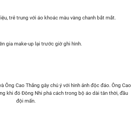
iệu, trẻ trung với áo khoác màu vàng chanh bắt mắt.
n gia make-up lại trước giờ ghi hình.
và Ông Cao Thắng gây chú ý với hình ảnh độc đáo. Ông Cao
g khi đó Đông Nhi phá cách trong bộ áo dài tân thời, đầu
đội mấn.