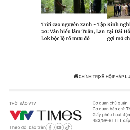
Trời cao nguyên xanh - Tập
Kinh ngh
20: Vân hiểu lầm Tuấn, Lan
tại Đài H
Lok bộc lộ rõ mưu đồ
gợi mở c
CHÍNH TRỊ
XÃ HỘI
PHÁP L
Cơ quan chủ quản:
THỜI BÁO VTV
Cơ quan báo chí:
T
Giấy phép hoạt độn
483/GP-BTTTT cấp
Theo dõi báo trên