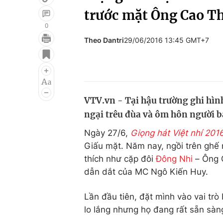
trước mặt Ông Cao T
0
Theo Dantri
29/06/2016 13:45 GMT+7
Giải trí
Đời sống
Điện ảnh
Du lịch
Âm nhạc
Làm đẹp
VTV.vn - Tại hậu trường ghi hìn
Sao
Chất lượng cuộc sốn
ngại trêu đùa và ôm hôn người b
Ngày 27/6,
Giọng hát Việt nhí 201
Giấu mặt. Năm nay, ngồi trên ghế n
thích như cặp đôi
Đông Nhi
– Ông 
dẫn dắt của MC Ngô Kiến Huy.
Lần đầu tiên, đặt mình vào vai trò
lo lắng nhưng họ đang rất sẵn sàng