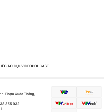
HỆ
GIÁO DỤC
VIDEO
PODCAST
nh, Phạm Quốc Thắng,
.38 355 932
71