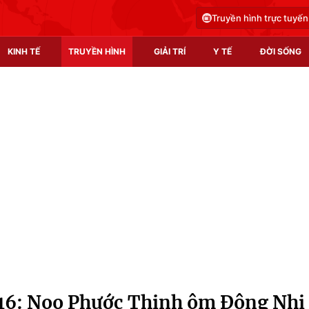
Truyền hình trực tuyến
KINH TẾ
TRUYỀN HÌNH
GIẢI TRÍ
Y TẾ
ĐỜI SỐNG
Pháp luật
Y tế
Truyền hình
Multimedia
Phim VTV
Video
Hậu trường
Shorts video
Nhân vật
Podcast
Khán giả
EMagazine
Giải sao mai
Photo
016: Noo Phước Thịnh ôm Đông Nhi
Infographic