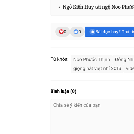
Ngô Kiến Huy tái ngộ Noo Phước
0
0
Bài đọc hay? Thả t
Từ khóa:
Noo Phước Thịnh
Đông Nh
giọng hát việt nhí 2016
vid
Bình luận
(
0
)