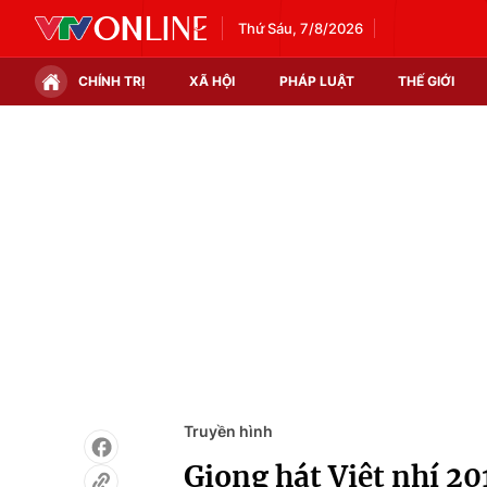
Thứ Sáu, 7/8/2026
CHÍNH TRỊ
XÃ HỘI
PHÁP LUẬT
THẾ GIỚI
Chính trị
Xã hội
Thế giới
Kinh tế
Tin tức
Tài chính
Thế giới đó đây
Thị trường
Câu chuyện quốc tế
Góc doanh nghiệp
Dữ liệu và đời sống
Truyền hình
Giọng hát Việt nhí 2