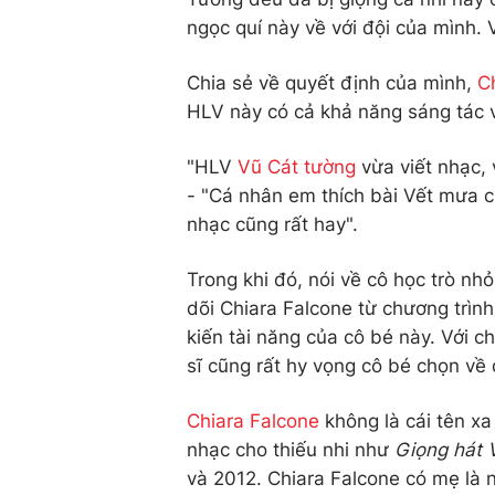
ngọc quí này về với đội của mình.
Chia sẻ về quyết định của mình,
C
HLV này có cả khả năng sáng tác v
"HLV
Vũ Cát tường
vừa viết nhạc, 
- "Cá nhân em thích bài Vết mưa c
nhạc cũng rất hay".
Trong khi đó, nói về cô học trò n
dõi Chiara Falcone từ chương trìn
kiến tài năng của cô bé này. Với c
sĩ cũng rất hy vọng cô bé chọn về 
Chiara Falcone
không là cái tên xa
nhạc cho thiếu nhi như
Giọng hát V
và 2012. Chiara Falcone có mẹ là ng