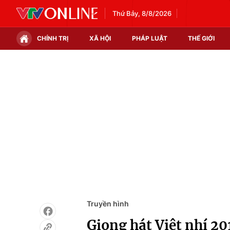
Thứ Bảy, 8/8/2026
CHÍNH TRỊ
XÃ HỘI
PHÁP LUẬT
THẾ GIỚI
Chính trị
Xã hội
Thế giới
Kinh tế
Tin tức
Tài chính
Thế giới đó đây
Thị trường
Câu chuyện quốc tế
Góc doanh nghiệp
Dữ liệu và đời sống
Truyền hình
Giọng hát Việt nhí 20