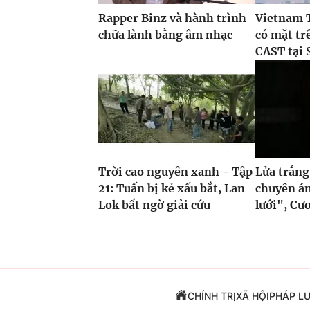
Rapper Binz và hành trình
Vietnam 
chữa lành bằng âm nhạc
có mặt tr
CAST tại 
Trời cao nguyên xanh - Tập
Lửa trắng
21: Tuấn bị kẻ xấu bắt, Lan
chuyên án
Lok bất ngờ giải cứu
lưới", Cươ
CHÍNH TRỊ
XÃ HỘI
PHÁP L