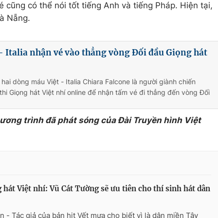
 cũng có thể nói tốt tiếng Anh và tiếng Pháp. Hiện tại,
Đà Nẵng.
t - Italia nhận vé vào thẳng vòng Đối đầu Giọng hát
 hai dòng máu Việt - Italia Chiara Falcone là người giành chiến
thi Giọng hát Việt nhí online để nhận tấm vé đi thẳng đến vòng Đối
hương trình đã phát sóng của Đài Truyền hình Việt
 hát Việt nhí: Vũ Cát Tường sẽ ưu tiên cho thí sinh hát dân
n - Tác giả của bản hit Vết mưa cho biết vì là dân miền Tây