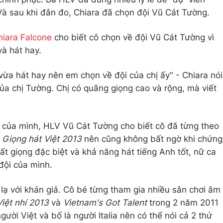
 Và sau khi đắn đo, Chiara đã chọn đội Vũ Cát Tường.
hiara Falcone
cho biết cô chọn về đội Vũ Cát Tường vì
à hát hay.
vừa hát hay nên em chọn về đội của chị ấy" - Chiara nói
ủa chị Tường. Chị có quãng giọng cao và rộng, mà viết
hỏ của mình, HLV Vũ Cát Tường cho biết cô đã từng theo
h
Giọng hát Việt 2013
nên cũng không bất ngờ khi chứng
hất giọng đặc biệt và khả năng hát tiếng Anh tốt, nữ ca
đội của mình.
 lạ với khán giả. Cô bé từng tham gia nhiều sân chơi âm
iệt nhí 2013
và
Vietnam's Got Talent
trong 2 năm 2011
ười Việt và bố là người Italia nên có thể nói cả 2 thứ