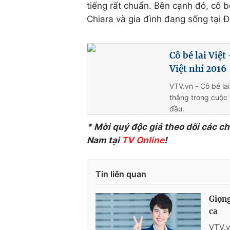
tiếng rất chuẩn. Bên cạnh đó, cô bé
Chiara và gia đình đang sống tại 
Cô bé lai Việ
Việt nhí 2016
VTV.vn - Cô bé lai
thắng trong cuộc 
đầu.
* Mời quý độc giả theo dõi các c
Nam tại
TV Online
!
Tin liên quan
Giọng
ca
VTV.v