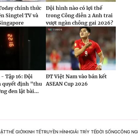
Today chính thức
Đội hình nào có lợi thế
ên Singtel TV và
trong Công diễn 2 Anh trai
Singapore
vượt ngàn chông gai 2026?
 - Tập 16: Đội
ĐT Việt Nam vào bán kết
 quyết định "thu
ASEAN Cup 2026
ng đen lật bài...
UẬT
THẾ GIỚI
KINH TẾ
TRUYỀN HÌNH
GIẢI TRÍ
Y TẾ
ĐỜI SỐNG
CÔNG NG