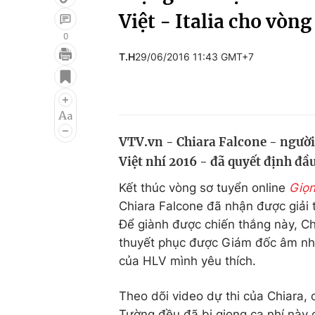
Việt - Italia cho vòng
0
T.H
29/06/2016 11:43 GMT+7
Giải trí
Đời sống
Điện ảnh
Du lịch
Âm nhạc
Làm đẹp
VTV.vn - Chiara Falcone - người
Sao
Chất lượng cuộc sốn
Việt nhí 2016 - đã quyết định đầ
Kết thúc vòng sơ tuyển online
Giọn
Chiara Falcone đã nhận được giải 
Để giành được chiến thắng này, Ch
thuyết phục được Giám đốc âm nh
của HLV mình yêu thích.
Theo dõi video dự thi của Chiara,
Tường đều đã bị giọng ca nhí này 