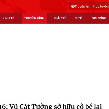
Truyền hình trực tuyến
KINH TẾ
TRUYỀN HÌNH
GIẢI TRÍ
Y TẾ
ĐỜI SỐNG
Pháp luật
Y tế
Truyền hình
Multimedia
Phim VTV
Video
Hậu trường
Shorts video
Nhân vật
Podcast
Khán giả
EMagazine
Giải sao mai
Photo
16: Vũ Cát Tường sở hữu cô bé lai
Infographic