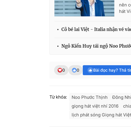
nên c
hát Vi
Cô bé lai Việt - Italia nhận vé 
Ngô Kiến Huy tái ngộ Noo Phước
0
0
Bài đọc hay? Thả t
Từ khóa:
Noo Phước Thịnh
Đông Nh
giọng hát việt nhí 2016
chi
lịch phát sóng Giọng hát Việt