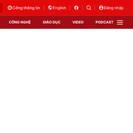
Cổng thông tin
English
Đăng nhập
CÔNG NGHỆ
GIÁO DỤC
VIDEO
PODCAST
VTV Money
VTV Thể thao
VTV Sức khoẻ
Bất động sản
Thị trường 24h
Tấm lòng Việt
Vươn mình bằng AI
VTV4
VTV8
VTV9
Lịch phát sóng
Giao lưu trực tuyến
Sự kiện