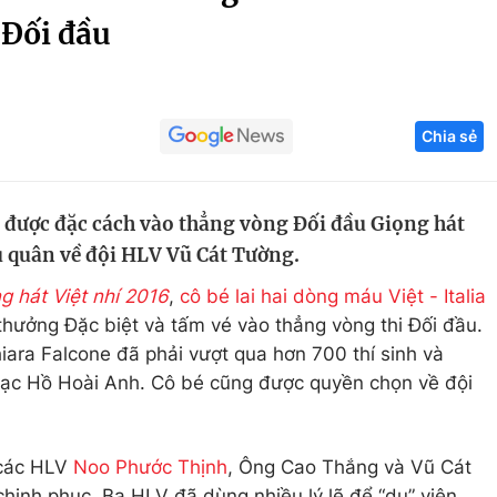
 Đối đầu
Góc ảnh
Giáo dục
Công nghệ
Chia sẻ
Tuyển sinh
Hitech Công ng
Học trực tuyến
Sản phẩm
 được đặc cách vào thẳng vòng Đối đầu Giọng hát
g
Thị trường
u quân về đội HLV Vũ Cát Tường.
Tư vấn
g hát Việt nhí 2016
,
cô bé lai hai dòng máu Việt - Italia
thưởng Đặc biệt và tấm vé vào thẳng vòng thi Đối đầu.
iara Falcone đã phải vượt qua hơn 700 thí sinh và
ạc Hồ Hoài Anh. Cô bé cũng được quyền chọn về đội
 các HLV
Noo Phước Thịnh
, Ông Cao Thắng và Vũ Cát
chinh phục. Ba HLV đã dùng nhiều lý lẽ để “dụ” viên