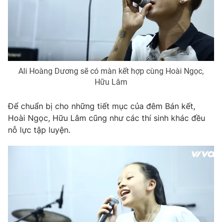
Photo
Infographic
Video
Shorts video
Ali Hoàng Dương sẽ có màn kết hợp cùng Hoài Ngọc,
VTV Money
VTV Thể thao
Hữu Lâm
VTV Sức khoẻ
Bất động sản
Để chuẩn bị cho những tiết mục của đêm Bán kết,
Hoài Ngọc, Hữu Lâm cũng như các thí sinh khác đều
nỗ lực tập luyện.
Thị trường 24h
Tấm lòng Việt
VTV4
Vươn mình bằng AI
VTV9
VTV8
Liên hệ tòa soạn
English