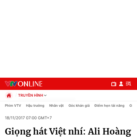
TRUYỀN HÌNH
Chính trị
Phim VTV
Hậu trường
Nhân vật
Góc khán giả
Điểm hẹn tài năng
Giải
Xã hội
18/11/2017 07:00 GMT+7
Pháp luật
Chuyên mục
Kinh tế
Giọng hát Việt nhí: Ali Hoàng
Thể thao