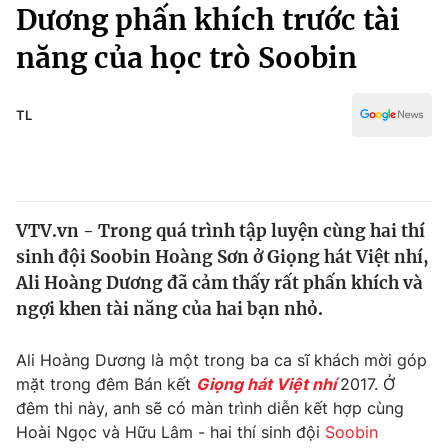
Chính trị
Dương phấn khích trước tài
Truyền hình
năng của học trò Soobin
Văn hóa - Giải trí
Xã hội
Y tế
Đời sống
TL
Pháp luật
Công nghệ
Giáo dục
Y tế
VTV.vn - Trong quá trình tập luyện cùng hai thí
Thế giới
sinh đội Soobin Hoàng Sơn ở Giọng hát Việt nhí,
Tin tức
Ali Hoàng Dương đã cảm thấy rất phấn khích và
Kinh tế
ngợi khen tài năng của hai bạn nhỏ.
Thế giới đó đây
Tài chính
Dữ liệu và đời sống
Câu chuyện quốc tế
Ali Hoàng Dương là một trong ba ca sĩ khách mời góp
Thị trường
mặt trong đêm Bán kết
Giọng hát Việt nhí
2017. Ở
đêm thi này, anh sẽ có màn trình diễn kết hợp cùng
Truyền hình
Góc doanh nghiệp
Hoài Ngọc và Hữu Lâm - hai thí sinh đội
Soobin