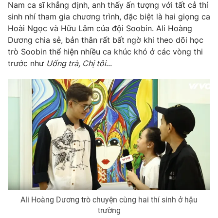
Nam ca sĩ khẳng định, anh thấy ấn tượng với tất cả thí
Ðiện thoại Thời báo VTV:
024.66 897 897
sinh nhí tham gia chương trình, đặc biệt là hai giọng ca
Email:
toasoan@vtv.vn
Hoài Ngọc và Hữu Lâm của đội Soobin. Ali Hoàng
Liên hệ quảng cáo:
024-7300.7108
Dương chia sẻ, bản thân rất bất ngờ khi theo dõi học
trò Soobin thể hiện nhiều ca khúc khó ở các vòng thi
trước như
Uống trà, Chị tôi
...
® Cấm sao chép dưới mọi hình thức nếu không có sự chấp
thuận bằng văn bản. Ghi rõ nguồn VTV.vn khi phát hành lại
thông tin từ website này.
Ali Hoàng Dương trò chuyện cùng hai thí sinh ở hậu
trường