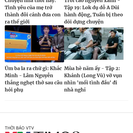
Chuyện nhà thời nay:
Trời cao nguyên xanh -
Tình yêu của mẹ trở
Tập 19: Lok dụ dỗ A Dũi
thành đôi cánh đưa con
hành động, Tuấn bị theo
ra thế giới
dõi dựng chuyện
Úm ba la ra chữ gì: Khắc
Mùa hè năm ấy - Tập 2:
Minh - Lâm Nguyễn
Khánh (Long Vũ) vỡ vụn
thắng nghẹt thở sau câu
nhìn 'mối tình đầu' đi
hỏi phụ
nhà nghỉ
THỜI BÁO VTV