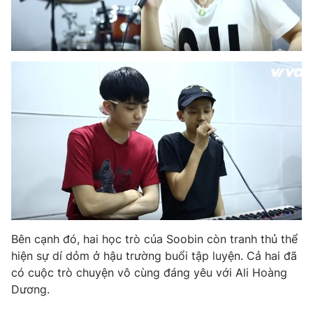
THỜI BÁO VTV
Theo dõi báo trên
Cơ quan chủ quản:
Đài Truyền hình Việt Nam
Cơ quan báo chí:
Thời báo VTV
Giấy phép hoạt động báo in và báo điện tử số 483/GP-BTTTT
cấp ngày 29/12/2023
Bên cạnh đó, hai học trò của Soobin còn tranh thủ thể
Tổng Biên tập:
Vũ Thanh Thủy
hiện sự dí dỏm ở hậu trường buổi tập luyện. Cả hai đã
Phó Tổng Biên tập:
Nguyễn Thị Mỹ Hạnh, Phạm Quốc Thắng,
có cuộc trò chuyện vô cùng đáng yêu với Ali Hoàng
Nguyễn Trọng Ninh
Dương.
Tổng đài VTV:
024.38 355 931 - 024.38 355 932