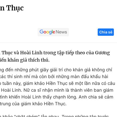
ền Thục
Góc ảnh
Giáo dục
Công nghệ
Chia sẻ
Tuyển sinh
Hitech Công ng
Học trực tuyến
Sản phẩm
 Thục và Hoài Linh trong tập tiếp theo của Gương
g
Thị trường
ến khán giả thích thú.
Tư vấn
g đến những phút giây giải trí cho khán giả không chỉ
 các thí sinh nhí mà còn bởi những màn đấu khẩu hài
p tuần này, giám khảo Hiền Thục sẽ một lần nữa có câu
Hoài Linh. Nữ ca sĩ nhận mình là thành viên ban giám
tình khiến Hoài Linh thấy chạnh lòng. Anh chia sẻ cảm
ẻ trung của giám khảo Hiền Thục.
m khảo "chặt chém" lẫn nhau. Trong những tập trước,