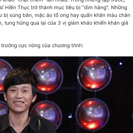
 sĩ Hiền Thục trở thành mục tiêu bị "dìm hàng". Những
hư bị súng bắn, mặc áo tổ ong hay quấn khăn màu chăn
, tung hứng qua lại của 3 vị giám khảo khiến khán giả
 trường cực nóng của chương trình: