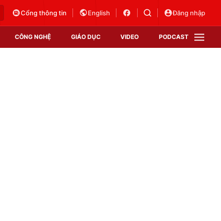
Cổng thông tin
English
Đăng nhập
CÔNG NGHỆ
GIÁO DỤC
VIDEO
PODCAST
VTV Money
VTV Thể thao
VTV Sức khoẻ
Bất động sản
Thị trường 24h
Tấm lòng Việt
Vươn mình bằng AI
VTV4
VTV8
VTV9
Lịch phát sóng
Giao lưu trực tuyến
Sự kiện