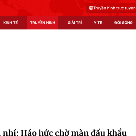
Truyền hình trực tuyến
KINH TẾ
TRUYỀN HÌNH
GIẢI TRÍ
Y TẾ
ĐỜI SỐNG
Pháp luật
Y tế
Truyền hình
Multimedia
Phim VTV
Video
Hậu trường
Shorts video
Nhân vật
Podcast
Khán giả
EMagazine
Giải sao mai
Photo
 nhí: Háo hức chờ màn đấu khẩu
Infographic