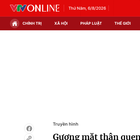
Thứ Năm, 6/8/2026
CHÍNH TRỊ
XÃ HỘI
PHÁP LUẬT
THẾ GIỚI
Chính trị
Xã hội
Thế giới
Kinh tế
Tin tức
Tài chính
Thế giới đó đây
Thị trường
Câu chuyện quốc tế
Góc doanh nghiệp
Dữ liệu và đời sống
Truyền hình
Gương mặt thân quen