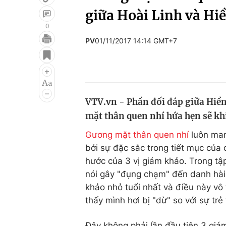
giữa Hoài Linh và Hi
0
PV
01/11/2017 14:14 GMT+7
Giải trí
Đời sống
Điện ảnh
Du lịch
Âm nhạc
Làm đẹp
VTV.vn - Phần đối đáp giữa Hiền
Sao
Chất lượng cuộc sốn
mặt thân quen nhí hứa hẹn sẽ khi
Gương mặt thân quen nhí
luôn man
bởi sự đặc sắc trong tiết mục của
hước của 3 vị giám khảo. Trong tậ
nói gây "đụng chạm" đến danh hài 
khảo nhỏ tuổi nhất và điều này vô 
thấy mình hơi bị "dừ" so với sự tr
Đây không phải lần đầu tiên 3 giá