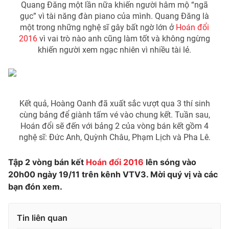
Quang Đăng một lần nữa khiến người hâm mộ “ngã
Ðiện thoại Thời báo VTV:
024.66 897 897
gục” vì tài năng đàn piano của mình. Quang Đăng là
Email:
toasoan@vtv.vn
một trong những nghệ sĩ gây bất ngờ lớn ở
Hoán đổi
Liên hệ quảng cáo:
024-7300.7108
2016
vì vai trò nào anh cũng làm tốt và không ngừng
khiến người xem ngạc nhiên vì nhiều tài lẻ.
Kết quả, Hoàng Oanh đã xuất sắc vượt qua 3 thí sinh
cùng bảng để giành tấm vé vào chung kết. Tuần sau,
Hoán đổi sẽ đến với bảng 2 của vòng bán kết gồm 4
nghệ sĩ: Đức Anh, Quỳnh Châu, Phạm Lịch và Pha Lê.
Tập 2 vòng bán kết
Hoán đổi 2016
lên sóng vào
20h00 ngày 19/11 trên kênh VTV3. Mời quý vị và các
® Cấm sao chép dưới mọi hình thức nếu không có sự chấp
bạn đón xem.
thuận bằng văn bản. Ghi rõ nguồn VTV.vn khi phát hành lại
thông tin từ website này.
Tin liên quan