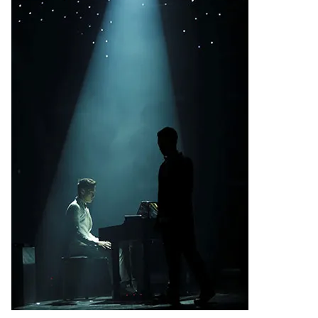
THỜI BÁO VTV
Theo dõi báo trên
Cơ quan chủ quản:
Đài Truyền hình Việt Nam
Cơ quan báo chí:
Thời báo VTV
Giấy phép hoạt động báo in và báo điện tử số 483/GP-BTTTT
cấp ngày 29/12/2023
Tổng Biên tập:
Vũ Thanh Thủy
Phó Tổng Biên tập:
Nguyễn Thị Mỹ Hạnh, Phạm Quốc Thắng,
Nguyễn Trọng Ninh
Tổng đài VTV:
024.38 355 931 - 024.38 355 932