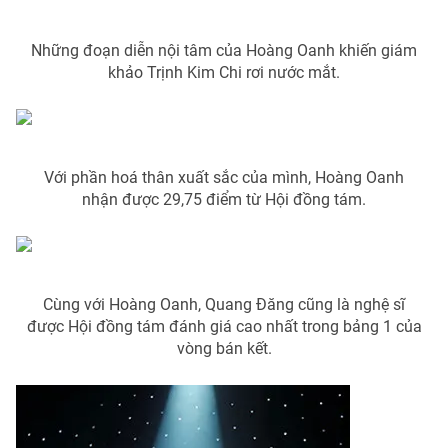
Photo
Infographic
Những đoạn diễn nội tâm của Hoàng Oanh khiến giám
khảo Trịnh Kim Chi rơi nước mắt.
Video
Shorts video
VTV Money
VTV Thể thao
Với phần hoá thân xuất sắc của mình, Hoàng Oanh
nhận được 29,75 điểm từ Hội đồng tám.
VTV Sức khoẻ
Bất động sản
Thị trường 24h
Tấm lòng Việt
Cùng với Hoàng Oanh, Quang Đăng cũng là nghệ sĩ
VTV4
Vươn mình bằng AI
được Hội đồng tám đánh giá cao nhất trong bảng 1 của
vòng bán kết.
VTV9
VTV8
Liên hệ tòa soạn
English