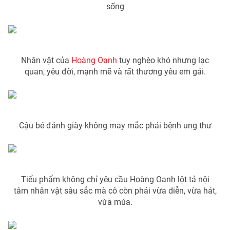
Phim VTV
sống
Giải trí
Hậu trường
Điện ảnh
Đời sống
Nhân vật
Âm nhạc
Nhân vật của
Hoàng Oanh
tuy nghèo khó nhưng lạc
Du lịch
Khán giả
Giáo dục
quan, yêu đời, mạnh mẽ và rất thương yêu em gái.
Sao
Làm đẹp
Giải sao mai
Tuyển sinh
Công nghệ
Chất lượng cuộc sống
Học trực tuyến
Hitech Công nghệ tương lai
Cậu bé đánh giày không may mắc phải bệnh ung thư
Giao lưu trực tuyến
Sản phẩm
Lịch phát sóng
Thị trường
Tiểu phẩm không chỉ yêu cầu Hoàng Oanh lột tả nội
Tư vấn
tâm nhân vật sâu sắc mà cô còn phải vừa diễn, vừa hát,
Chuyên mục khác
vừa múa.
Emagazine
Podcast