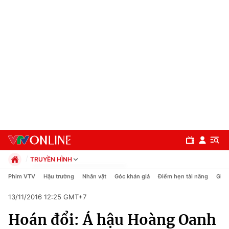
TRUYỀN HÌNH
Chính trị
Phim VTV
Hậu trường
Nhân vật
Góc khán giả
Điểm hẹn tài năng
Giải
Xã hội
13/11/2016 12:25 GMT+7
Pháp luật
Chuyên mục
Kinh tế
Hoán đổi: Á hậu Hoàng Oanh
Thể thao