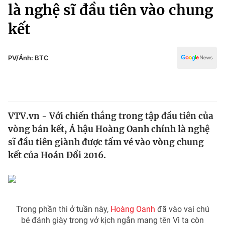
Chính trị
là nghệ sĩ đầu tiên vào chung
Truyền hình
kết
Văn hóa - Giải trí
Xã hội
Y tế
Đời sống
PV/Ảnh: BTC
Pháp luật
Công nghệ
Giáo dục
Y tế
VTV.vn - Với chiến thắng trong tập đầu tiên của
Thế giới
vòng bán kết, Á hậu Hoàng Oanh chính là nghệ
Tin tức
sĩ đầu tiên giành được tấm vé vào vòng chung
Kinh tế
kết của Hoán Đổi 2016.
Thế giới đó đây
Tài chính
Dữ liệu và đời sống
Câu chuyện quốc tế
Thị trường
Truyền hình
Góc doanh nghiệp
Trong phần thi ở tuần này,
Hoàng Oanh
đã vào vai chú
bé đánh giày trong vở kịch ngắn mang tên Vì ta còn