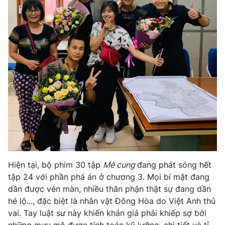
Ðiện thoại Thời báo VTV:
024.66 897 897
Email:
toasoan@vtv.vn
Liên hệ quảng cáo:
024-7300.7108
Hiện tại, bộ phim 30 tập
Mê cung
đang phát sóng hết
® Cấm sao chép dưới mọi hình thức nếu không có sự chấp
tập 24 với phần phá án ở chương 3. Mọi bí mật đang
thuận bằng văn bản. Ghi rõ nguồn VTV.vn khi phát hành lại
dần được vén màn, nhiều thân phận thật sự đang dần
thông tin từ website này.
hé lộ..., đặc biệt là nhân vật Đông Hòa do Việt Anh thủ
vai. Tay luật sư này khiến khán giả phải khiếp sợ bởi