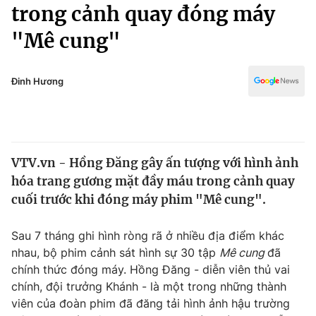
Chính trị
trong cảnh quay đóng máy
Truyền hình
"Mê cung"
Văn hóa - Giải trí
Xã hội
Y tế
Đời sống
Đinh Hương
Pháp luật
Công nghệ
Giáo dục
Y tế
VTV.vn - Hồng Đăng gây ấn tượng với hình ảnh
Thế giới
hóa trang gương mặt đầy máu trong cảnh quay
Tin tức
cuối trước khi đóng máy phim "Mê cung".
Kinh tế
Thế giới đó đây
Sau 7 tháng ghi hình ròng rã ở nhiều địa điểm khác
Tài chính
Dữ liệu và đời sống
nhau, bộ phim cảnh sát hình sự 30 tập
Mê cung
đã
Câu chuyện quốc tế
Thị trường
chính thức đóng máy. Hồng Đăng - diễn viên thủ vai
chính, đội trưởng Khánh - là một trong những thành
Truyền hình
Góc doanh nghiệp
viên của đoàn phim đã đăng tải hình ảnh hậu trường