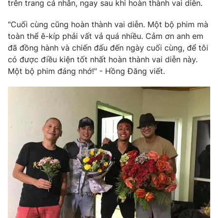
Phim VTV
trên trang cá nhân, ngay sau khi hoàn thành vai diễn.
Giải trí
Hậu trường
"Cuối cùng cũng hoàn thành vai diễn. Một bộ phim mà
Điện ảnh
toàn thể ê-kíp phải vất vả quá nhiều. Cảm ơn anh em
Đời sống
Nhân vật
đã đồng hành và chiến đấu đến ngày cuối cùng, để tôi
Âm nhạc
Du lịch
có được điều kiện tốt nhất hoàn thành vai diễn này.
Khán giả
Giáo dục
Sao
Một bộ phim đáng nhớ!" - Hồng Đăng viết.
Làm đẹp
Giải sao mai
Tuyển sinh
Công nghệ
Chất lượng cuộc sống
Học trực tuyến
Hitech Công nghệ tương lai
Giao lưu trực tuyến
Sản phẩm
Lịch phát sóng
Thị trường
Tư vấn
Chuyên mục khác
Emagazine
Podcast