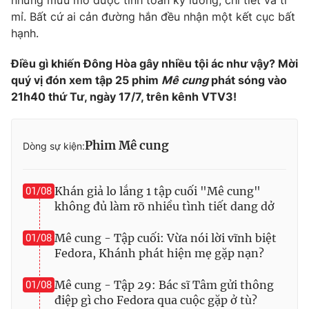
những mưu mô được tính toán kỹ lưỡng, chi tiết và tỉ
mỉ. Bất cứ ai cản đường hắn đều nhận một kết cục bất
hạnh.
Điều gì khiến Đông Hòa gây nhiều tội ác như vậy? Mời
quý vị đón xem tập 25 phim
Mê cung
phát sóng vào
21h40 thứ Tư, ngày 17/7, trên kênh VTV3!
Phim Mê cung
Dòng sự kiện:
Khán giả lo lắng 1 tập cuối "Mê cung"
01/08
không đủ làm rõ nhiều tình tiết dang dở
Mê cung - Tập cuối: Vừa nói lời vĩnh biệt
01/08
Fedora, Khánh phát hiện mẹ gặp nạn?
Mê cung - Tập 29: Bác sĩ Tâm gửi thông
01/08
điệp gì cho Fedora qua cuộc gặp ở tù?