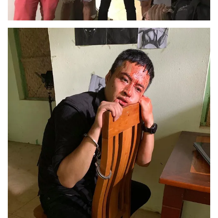
Photo
Infographic
Video
Shorts video
VTV Money
VTV Thể thao
VTV Sức khoẻ
Bất động sản
Thị trường 24h
Tấm lòng Việt
VTV4
Vươn mình bằng AI
VTV9
VTV8
Liên hệ tòa soạn
English