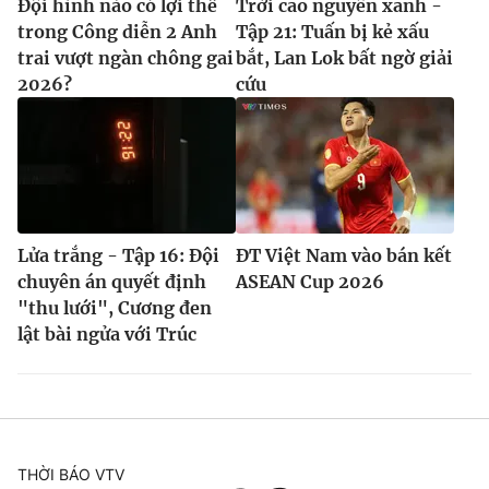
Đội hình nào có lợi thế
Trời cao nguyên xanh -
trong Công diễn 2 Anh
Tập 21: Tuấn bị kẻ xấu
trai vượt ngàn chông gai
bắt, Lan Lok bất ngờ giải
2026?
cứu
Lửa trắng - Tập 16: Đội
ĐT Việt Nam vào bán kết
chuyên án quyết định
ASEAN Cup 2026
"thu lưới", Cương đen
lật bài ngửa với Trúc
THỜI BÁO VTV