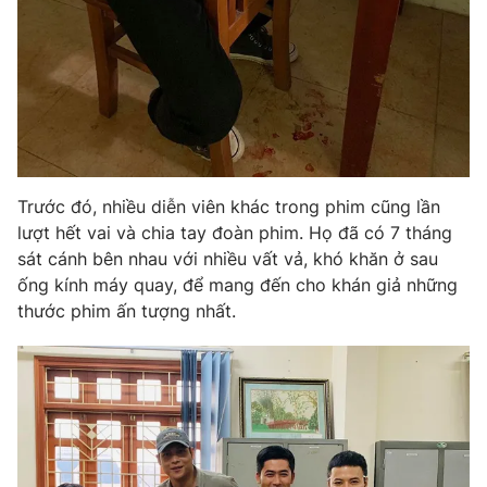
THỜI BÁO VTV
Trước đó, nhiều diễn viên khác trong phim cũng lần
Theo dõi báo trên
lượt hết vai và chia tay đoàn phim. Họ đã có 7 tháng
sát cánh bên nhau với nhiều vất vả, khó khăn ở sau
Cơ quan chủ quản:
Đài Truyền hình Việt Nam
ống kính máy quay, để mang đến cho khán giả những
Cơ quan báo chí:
Thời báo VTV
thước phim ấn tượng nhất.
Giấy phép hoạt động báo in và báo điện tử số 483/GP-BTTTT
cấp ngày 29/12/2023
Tổng Biên tập:
Vũ Thanh Thủy
Phó Tổng Biên tập:
Nguyễn Thị Mỹ Hạnh, Phạm Quốc Thắng,
Nguyễn Trọng Ninh
Tổng đài VTV:
024.38 355 931 - 024.38 355 932