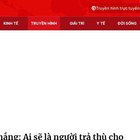
Truyền hình trực tuyến
KINH TẾ
TRUYỀN HÌNH
GIẢI TRÍ
Y TẾ
ĐỜI SỐNG
Pháp luật
Y tế
Truyền hình
Multimedia
Phim VTV
Video
Hậu trường
Shorts video
Nhân vật
Podcast
Khán giả
EMagazine
Giải sao mai
Photo
ng: Ai sẽ là người trả thù cho
Infographic