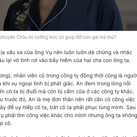
 chuyện Châu bị cưỡng bức có giúp đỡ con gái trả thù?
ịa xấu xa của ông Vụ nên luôn luôn dè chừng và nhắc
 lại vô tình rơi vào bẫy hiểm của hai cha con ông ta.
g), nhân viên cũ trong công ty đồng thời cũng là ngườ
 khi vụ ngoại tình bị phát giác. An đem trong lòng nỗi
n cô ta bị đuổi mà còn bị cấm cửa ở các công ty khác.
u trước đó, An là mẹ đơn thân nên rất cần có công việc
ày để uy hiếp cô ta, bắt cô ta phải phục tùng mình. Sau
Vụ phải tìm công việc khác cho mình nhưng ông ta khôn
ại cô.