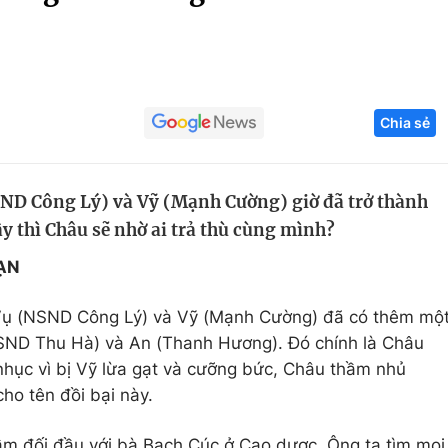
Góc ảnh
Giáo dục
Công nghệ
Chia sẻ
Tuyển sinh
Hitech Công ng
Học trực tuyến
Sản phẩm
ND Công Lý) và Vỹ (Mạnh Cường) giờ đã trở thành
g
Thị trường
y thì Châu sẽ nhờ ai trả thù cùng mình?
Tư vấn
BẠN
Vụ (NSND Công Lý) và Vỹ (Mạnh Cường) đã có thêm mộ
SND Thu Hà) và An (Thanh Hương). Đó chính là Châu
 nhục vì bị Vỹ lừa gạt và cưỡng bức, Châu thầm nhủ
ho tên đồi bại này.
ầm đối đầu với bà Bạch Cúc ở Cao dược. Ông ta tìm mọi