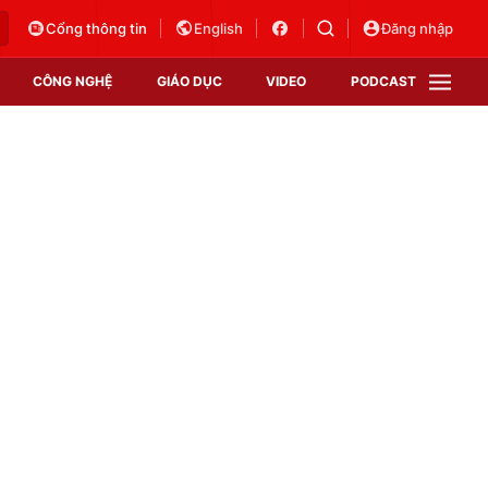
Cổng thông tin
English
Đăng nhập
CÔNG NGHỆ
GIÁO DỤC
VIDEO
PODCAST
VTV Money
VTV Thể thao
VTV Sức khoẻ
Bất động sản
Thị trường 24h
Tấm lòng Việt
Vươn mình bằng AI
VTV4
VTV8
VTV9
Lịch phát sóng
Giao lưu trực tuyến
Sự kiện