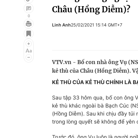
Châu (Hồng Diễm)?
0
Linh Anh
25/02/2021 15:14 GMT+7
Giải trí
Đời sống
Điện ảnh
Du lịch
Âm nhạc
Làm đẹp
VTV.vn - Bố con nhà ông Vụ (NS
Sao
Chất lượng cuộc sốn
kẻ thù của Châu (Hồng Diễm). Vậ
KẺ THÙ CỦA KẺ THÙ CHÍNH LÀ 
Sau tập 33 hôm qua, bố con ông 
kẻ thù khác ngoài bà Bạch Cúc (N
(Hồng Diễm). Sau khi chịu đầy tủi
trong lòng quyết sẽ không để yên c
Trước đó, ông Vụ luôn là người ng