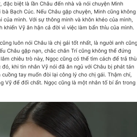
 đặc biệt là lần Châu đến nhà và nói chuyện Minh
ại bà Bạch Cúc. Nếu Châu gặp chuyện, Minh cũng không
gái của mình. Với sự thông minh và khôn khéo của mình,
h khiến Vỹ ân hận cả đời vì việc làm bẩn thỉu của mình.
 cũng luôn nói Châu là chị gái tốt nhất, là người anh cũn
ếu Châu gặp nạn, chắc chắn Trí cũng không thể đứng
 lắm chiêu trò này, Ngọc cũng có thể tìm cách để trả thù
c đó, khi tin nhắn Vỹ nói đã ăn ngủ với Châu bị phát tán
cuồng tay muốn đòi lại công lý cho chị gái. Thậm chí,
 Vỹ để đối chất. Ngọc cũng là một nhân tố bí ẩn trong