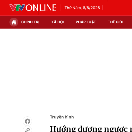
Thứ Năm, 6/8/2026
CHÍNH TRỊ
XÃ HỘI
PHÁP LUẬT
THẾ GIỚI
Chính trị
Xã hội
Thế giới
Kinh tế
Tin tức
Tài chính
Thế giới đó đây
Thị trường
Câu chuyện quốc tế
Góc doanh nghiệp
Dữ liệu và đời sống
Truyền hình
Hướng dương ngược nắ