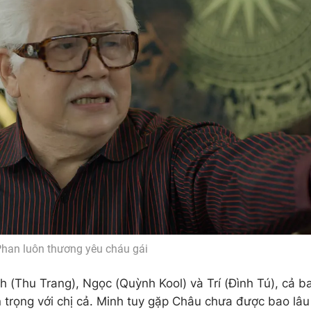
han luôn thương yêu cháu gái
nh (Thu Trang), Ngọc (Quỳnh Kool) và Trí (Đình Tú), cả b
 trọng với chị cả. Minh tuy gặp Châu chưa được bao lâu