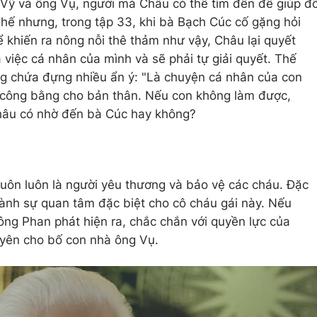
n Vỹ và ông Vụ, người mà Châu có thể tìm đến để giúp đ
Thế nhưng, trong tập 33, khi bà Bạch Cúc cố gặng hỏi
khiến ra nông nỗi thê thảm như vậy, Châu lại quyết
à việc cá nhân của mình và sẽ phải tự giải quyết. Thế
g chứa đựng nhiều ẩn ý: "Là chuyện cá nhân của con
ại công bằng cho bản thân. Nếu con không làm được,
Châu có nhờ đến bà Cúc hay không?
 luôn luôn là người yêu thương và bảo vệ các cháu. Đặc
dành sự quan tâm đặc biệt cho cô cháu gái này. Nếu
ng Phan phát hiện ra, chắc chắn với quyền lực của
 yên cho bố con nhà ông Vụ.