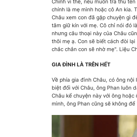
Chính vì thế, nếu muốn trả thù tê
chính là mẹ mình hoặc cô An kia. 
Châu xem con đã gặp chuyện gì để 
tâm giữ kín với mẹ. Cô chỉ nói đó l
nhưng câu thoại này của Châu cũn
thôi mẹ ạ. Con sẽ biết cách đòi l
chắc chắn con sẽ nhờ mẹ". Liệu 
GIA ĐÌNH LÀ TRÊN HẾT
Về phía gia đình Châu, có ông nội
biệt đối với Châu, ông Phan luôn 
Châu kể chuyện này với ông hoặc ô
mình, ông Phan cũng sẽ không để