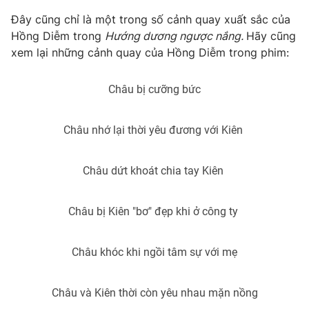
Đây cũng chỉ là một trong số cảnh quay xuất sắc của
Photo
Infographic
Hồng Diễm trong
Hướng dương ngược nắng.
Hãy cũng
xem lại những cảnh quay của Hồng Diễm trong phim:
Video
Shorts video
Châu bị cưỡng bức
VTV Money
VTV Thể thao
Châu nhớ lại thời yêu đương với Kiên
VTV Sức khoẻ
Bất động sản
Châu dứt khoát chia tay Kiên
Thị trường 24h
Tấm lòng Việt
Châu bị Kiên "bơ" đẹp khi ở công ty
VTV4
Vươn mình bằng AI
Châu khóc khi ngồi tâm sự với mẹ
VTV9
VTV8
Châu và Kiên thời còn yêu nhau mặn nồng
Liên hệ tòa soạn
English