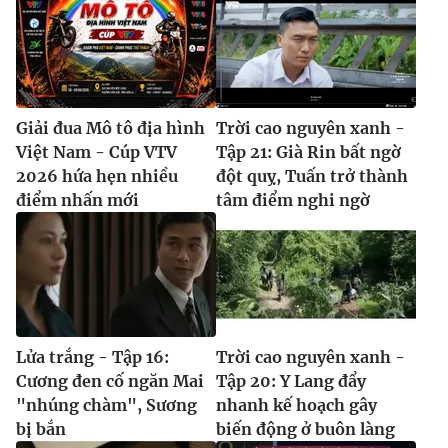
Giải đua Mô tô địa hình
Trời cao nguyên xanh -
Việt Nam - Cúp VTV
Tập 21: Già Rin bất ngờ
2026 hứa hẹn nhiều
đột quỵ, Tuấn trở thành
điểm nhấn mới
tâm điểm nghi ngờ
Lửa trắng - Tập 16:
Trời cao nguyên xanh -
Cương đen cố ngăn Mai
Tập 20: Y Lang đẩy
"nhúng chàm", Sương
nhanh kế hoạch gây
bị bắn
biến động ở buôn làng