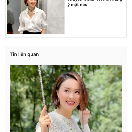
Ðiện thoại Thời báo VTV:
024.66 897 897
ý một nẻo
Email:
toasoan@vtv.vn
Liên hệ quảng cáo:
024-7300.7108
Tin liên quan
® Cấm sao chép dưới mọi hình thức nếu không có sự chấp
thuận bằng văn bản. Ghi rõ nguồn VTV.vn khi phát hành lại
thông tin từ website này.