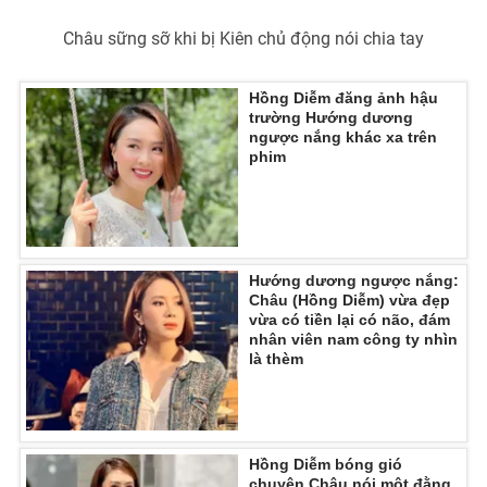
Châu sững sỡ khi bị Kiên chủ động nói chia tay
Hồng Diễm đăng ảnh hậu
THỜI BÁO VTV
trường Hướng dương
ngược nắng khác xa trên
phim
Theo dõi báo trên
Cơ quan chủ quản:
Đài Truyền hình Việt Nam
Hướng dương ngược nắng:
Châu (Hồng Diễm) vừa đẹp
Cơ quan báo chí:
Thời báo VTV
vừa có tiền lại có não, đám
Giấy phép hoạt động báo in và báo điện tử số 483/GP-BTTTT
nhân viên nam công ty nhìn
cấp ngày 29/12/2023
là thèm
Tổng Biên tập:
Vũ Thanh Thủy
Phó Tổng Biên tập:
Nguyễn Thị Mỹ Hạnh, Phạm Quốc Thắng,
Nguyễn Trọng Ninh
Hồng Diễm bóng gió
Tổng đài VTV:
024.38 355 931 - 024.38 355 932
chuyện Châu nói một đằng