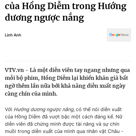
Chính trị
của Hồng Diễm trong Hướng
Truyền hình
dương ngược nắng
Văn hóa - Giải trí
Xã hội
Y tế
Đời sống
Linh Anh
Pháp luật
Công nghệ
Giáo dục
Y tế
VTV.vn - Là một diễn viên tay ngang nhưng qua
Thế giới
mỗi bộ phim, Hồng Diễm lại khiến khán giả bất
Tin tức
ngờ thêm lần nữa bởi khả năng diễn xuất ngày
Kinh tế
càng chín của mình.
Thế giới đó đây
Tài chính
Dữ liệu và đời sống
Câu chuyện quốc tế
Với
Hướng dương ngược nắng,
có thể nói diễn xuất
Thị trường
của Hồng Diễm đã vượt bậc một cách đáng kể. Nữ
diễn viên đã chứng minh được tài năng và sự chín
Truyền hình
Góc doanh nghiệp
muồi trong diễn xuất của mình qua nhân vật Châu -