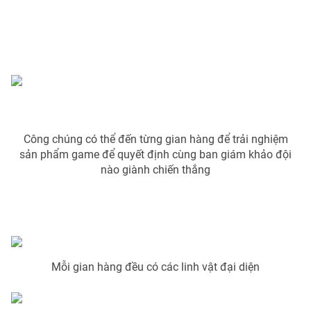
THỜI BÁO VTV
Theo dõi báo trên
Công chúng có thể đến từng gian hàng để trải nghiệm
sản phẩm game để quyết định cùng ban giám khảo đội
nào giành chiến thắng
Cơ quan chủ quản:
Đài Truyền hình Việt Nam
Cơ quan báo chí:
Thời báo VTV
Giấy phép hoạt động báo in và báo điện tử số 483/GP-BTTTT
cấp ngày 29/12/2023
Tổng Biên tập:
Vũ Thanh Thủy
Phó Tổng Biên tập:
Mỗi gian hàng đều có các linh vật đại diện
Nguyễn Thị Mỹ Hạnh, Phạm Quốc Thắng,
Nguyễn Trọng Ninh
Tổng đài VTV:
024.38 355 931 - 024.38 355 932