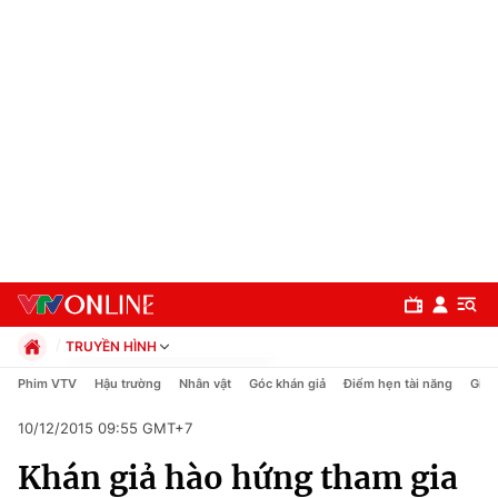
TRUYỀN HÌNH
Chính trị
Phim VTV
Hậu trường
Nhân vật
Góc khán giả
Điểm hẹn tài năng
Giải
Xã hội
10/12/2015 09:55 GMT+7
Pháp luật
Chuyên mục
Kinh tế
Khán giả hào hứng tham gia
Thể thao