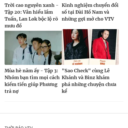
Trời cao nguyên xanh -
Kinh nghiệm chuyển đổi
Tập 20: Vân hiểu lầm
số tại Đài Hồ Nam và
Tuấn, Lan Lok bộc lộ rõ
những gợi mở cho VTV
mưu đồ
Mùa hè năm ấy - Tập 3:
"Sao Check" cùng Lê
Nhóm bạn tìm mọi cách
Khánh và Binz khám
kiếm tiền giúp Phương
phá những chuyện chưa
trả nợ
kể
THỜI BÁO VTV