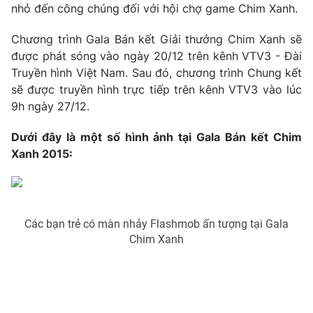
nhỏ đến công chúng đối với hội chợ game Chim Xanh.
Photo
Infographic
Chương trình Gala Bán kết Giải thưởng Chim Xanh sẽ
được phát sóng vào ngày 20/12 trên kênh VTV3 - Đài
Video
Shorts video
Truyền hình Việt Nam. Sau đó, chương trình Chung kết
sẽ được truyền hình trực tiếp trên kênh VTV3 vào lúc
VTV Money
VTV Thể thao
9h ngày 27/12.
Dưới đây là một số hình ảnh tại Gala Bán kết Chim
VTV Sức khoẻ
Bất động sản
Xanh 2015:
Thị trường 24h
Tấm lòng Việt
Các bạn trẻ có màn nhảy Flashmob ấn tượng tại Gala
VTV4
Vươn mình bằng AI
Chim Xanh
VTV9
VTV8
Liên hệ tòa soạn
English