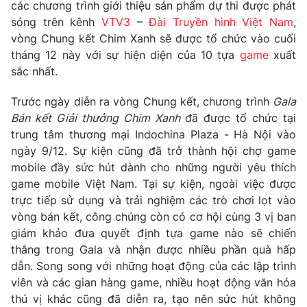
Phim VTV
các chương trình giới thiệu sản phẩm dự thi được phát
Giải trí
sóng trên kênh
VTV3
–
Đài Truyền hình Việt Nam
,
Hậu trường
vòng Chung kết Chim Xanh sẽ được tổ chức vào cuối
Điện ảnh
Đời sống
tháng 12 này với sự hiện diện của 10 tựa
game
xuất
Nhân vật
Âm nhạc
sắc nhất.
Du lịch
Khán giả
Giáo dục
Sao
Trước ngày diễn ra vòng Chung kết, chương trình
Gala
Làm đẹp
Giải sao mai
Bán kết Giải thưởng Chim Xanh
đã được tổ chức tại
Tuyển sinh
Công nghệ
trung tâm thương mại Indochina Plaza - Hà Nội vào
Chất lượng cuộc sống
Học trực tuyến
ngày 9/12. Sự kiện cũng đã trở thành hội chợ game
Hitech Công nghệ tương lai
mobile đầy sức hút dành cho những người yêu thích
Giao lưu trực tuyến
game mobile Việt Nam. Tại sự kiện, ngoài việc được
Sản phẩm
trực tiếp sử dụng và trải nghiệm các trò chơi lọt vào
Lịch phát sóng
vòng bán kết, công chúng còn có cơ hội cùng 3 vị ban
Thị trường
giám khảo đưa quyết định tựa game nào sẽ chiến
Tư vấn
thắng trong Gala và nhận được nhiều phần quà hấp
Chuyên mục khác
dẫn. Song song với những hoạt động của các lập trình
viên và các gian hàng game, nhiều hoạt động văn hóa
Emagazine
Podcast
thú vị khác cũng đã diễn ra, tạo nên sức hút không