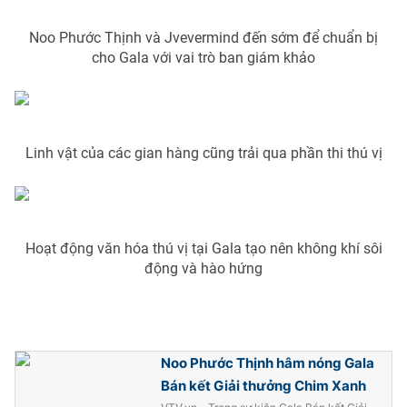
Ðiện thoại Thời báo VTV:
024.66 897 897
Email:
toasoan@vtv.vn
Noo Phước Thịnh và Jvevermind đến sớm để chuẩn bị
cho Gala với vai trò ban giám khảo
Liên hệ quảng cáo:
024-7300.7108
Linh vật của các gian hàng cũng trải qua phần thi thú vị
Hoạt động văn hóa thú vị tại Gala tạo nên không khí sôi
động và hào hứng
® Cấm sao chép dưới mọi hình thức nếu không có sự chấp
thuận bằng văn bản. Ghi rõ nguồn VTV.vn khi phát hành lại
thông tin từ website này.
Noo Phước Thịnh hâm nóng Gala
Bán kết Giải thưởng Chim Xanh