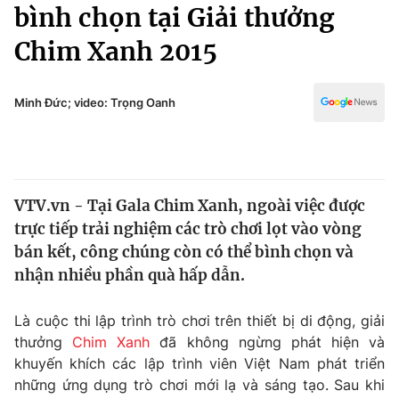
Chính trị
bình chọn tại Giải thưởng
Truyền hình
Chim Xanh 2015
Văn hóa - Giải trí
Xã hội
Y tế
Đời sống
Minh Đức; video: Trọng Oanh
Pháp luật
Công nghệ
Giáo dục
Y tế
VTV.vn - Tại Gala Chim Xanh, ngoài việc được
Thế giới
trực tiếp trải nghiệm các trò chơi lọt vào vòng
Tin tức
bán kết, công chúng còn có thể bình chọn và
Kinh tế
nhận nhiều phần quà hấp dẫn.
Thế giới đó đây
Tài chính
Dữ liệu và đời sống
Câu chuyện quốc tế
Là cuộc thi lập trình trò chơi trên thiết bị di động, giải
Thị trường
thưởng
Chim Xanh
đã không ngừng phát hiện và
khuyến khích các lập trình viên Việt Nam phát triển
Truyền hình
Góc doanh nghiệp
những ứng dụng trò chơi mới lạ và sáng tạo. Sau khi