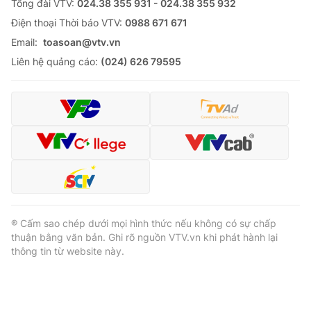
Tổng đài VTV:
024.38 355 931 - 024.38 355 932
Ðiện thoại Thời báo VTV:
0988 671 671
Email:
toasoan@vtv.vn
Liên hệ quảng cáo:
(024) 626 79595
® Cấm sao chép dưới mọi hình thức nếu không có sự chấp
thuận bằng văn bản. Ghi rõ nguồn VTV.vn khi phát hành lại
thông tin từ website này.