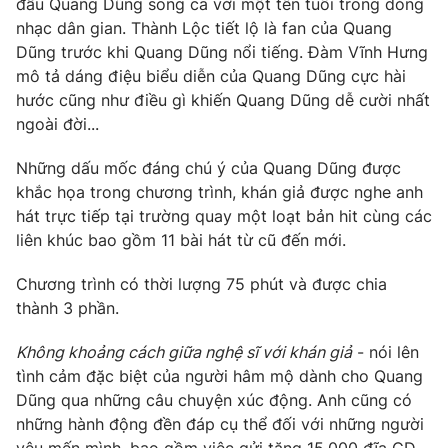
đầu Quang Dũng song ca với một tên tuổi trong dòng
Phim VTV
Giải trí
nhạc dân gian. Thành Lộc tiết lộ là fan của Quang
Hậu trường
Dũng trước khi Quang Dũng nổi tiếng. Đàm Vĩnh Hưng
Điện ảnh
mô tả dáng điệu biểu diễn của Quang Dũng cực hài
Đời sống
Nhân vật
hước cũng như điều gì khiến Quang Dũng dễ cười nhất
Âm nhạc
Du lịch
ngoài đời...
Khán giả
Giáo dục
Sao
Làm đẹp
Giải sao mai
Những dấu mốc đáng chú ý của Quang Dũng được
Tuyển sinh
khắc họa trong chương trình, khán giả được nghe anh
Công nghệ
Chất lượng cuộc sống
hát trực tiếp tại trường quay một loạt bản hit cùng các
Học trực tuyến
Hitech Công nghệ tương lai
liên khúc bao gồm 11 bài hát từ cũ đến mới.
Giao lưu trực tuyến
Sản phẩm
Chương trình có thời lượng 75 phút và được chia
thành 3 phần.
Lịch phát sóng
Thị trường
Không khoảng cách giữa nghệ sĩ với khán giả
- nói lên
Tư vấn
tình cảm đặc biệt của người hâm mộ dành cho Quang
Chuyên mục khác
Dũng qua những câu chuyện xúc động. Anh cũng có
Emagazine
Podcast
những hành động đền đáp cụ thể đối với những người