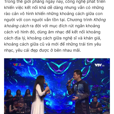
Email:
toasoan@vtv.vn
Trong thế giới phẳng ngày nay, công nghệ phát triển
khiến việc kết nối khá dễ dàng nhưng vẫn có những
Liên hệ quảng cáo:
024-7300.7108
rào cản vô hình khiến những khoảng cách giữa con
người với con người vẫn tồn tại. Chương trình
Không
khoảng cách
ra đời với mục đích rút ngắn khoảng
cách vô hình đó, dùng âm nhạc để kết nối khoảng
cách địa lý, khoảng cách giữa nghệ sĩ và khán giả,
khoảng cách giữa cũ và mới để những trái tim yêu
nhạc, yêu cái đẹp được ở bên nhau mãi.
® Cấm sao chép dưới mọi hình thức nếu không có sự chấp
thuận bằng văn bản. Ghi rõ nguồn VTV.vn khi phát hành lại
thông tin từ website này.