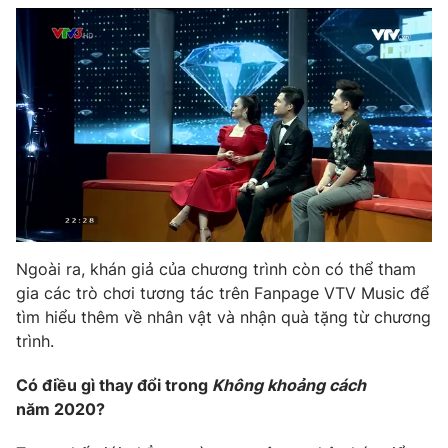
THỜI BÁO VTV
Theo dõi báo trên
Cơ quan chủ quản:
Đài Truyền hình Việt Nam
Cơ quan báo chí:
Thời báo VTV
Ngoài ra, khán giả của chương trình còn có thể tham
Giấy phép hoạt động báo in và báo điện tử số 483/GP-BTTTT
cấp ngày 29/12/2023
gia các trò chơi tương tác trên Fanpage VTV Music để
tìm hiểu thêm về nhân vật và nhận quà tặng từ chương
Tổng Biên tập:
Vũ Thanh Thủy
trình.
Phó Tổng Biên tập:
Nguyễn Thị Mỹ Hạnh, Phạm Quốc Thắng,
Nguyễn Trọng Ninh
Có điều gì thay đổi trong
Không khoảng cách
Tổng đài VTV:
024.38 355 931 - 024.38 355 932
năm 2020?
Ðiện thoại Thời báo VTV:
024.66 897 897