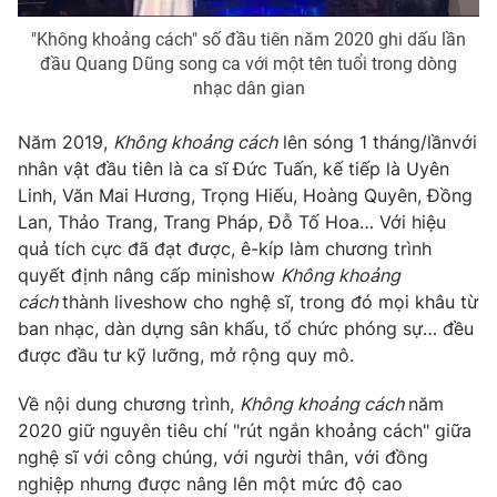
"Không khoảng cách" số đầu tiên năm 2020 ghi dấu lần
đầu Quang Dũng song ca với một tên tuổi trong dòng
nhạc dân gian
Năm 2019,
Không khoảng cách
lên sóng 1 tháng/lầnvới
nhân vật đầu tiên là ca sĩ Đức Tuấn, kế tiếp là Uyên
Linh, Văn Mai Hương, Trọng Hiếu, Hoàng Quyên, Đồng
Lan, Thảo Trang, Trang Pháp, Đỗ Tố Hoa… Với hiệu
quả tích cực đã đạt được, ê-kíp làm chương trình
quyết định nâng cấp minishow
Không khoảng
cách
thành liveshow cho nghệ sĩ, trong đó mọi khâu từ
ban nhạc, dàn dựng sân khấu, tổ chức phóng sự… đều
được đầu tư kỹ lưỡng, mở rộng quy mô.
Về nội dung chương trình,
Không khoảng cách
năm
2020 giữ nguyên tiêu chí "rút ngắn khoảng cách" giữa
nghệ sĩ với công chúng, với người thân, với đồng
nghiệp nhưng được nâng lên một mức độ cao