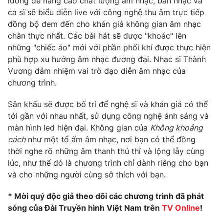
lưỡng để nâng cao chất lượng âm nhạc, ban nhạc và
ca sĩ sẽ biểu diễn live với công nghệ thu âm trực tiếp
đồng bộ đem đến cho khán giả không gian âm nhạc
chân thực nhất. Các bài hát sẽ được "khoác" lên
những "chiếc áo" mới với phần phối khí được thực hiện
phù hợp xu hướng âm nhạc đương đại. Nhạc sĩ Thành
Vương đảm nhiệm vai trò đạo diễn âm nhạc của
chương trình.
Sân khấu sẽ được bố trí để nghệ sĩ và khán giả có thể
tới gần với nhau nhất, sử dụng công nghệ ánh sáng và
màn hình led hiện đại. Không gian của
Không khoảng
cách
như một tổ ấm âm nhạc, nơi bạn có thể đồng
thời nghe rõ những âm thanh thủ thỉ và lộng lẫy cùng
lúc, như thể đó là chương trình chỉ dành riêng cho bạn
và cho những người cùng sở thích với bạn.
* Mời quý độc giả theo dõi các chương trình đã phát
sóng của Đài Truyền hình Việt Nam trên
TV Online
!