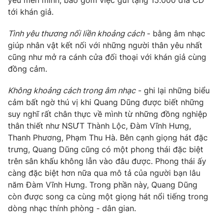
yêu mến mình, bao gồm việc gửi tặng 15.000 đĩa CD
tới khán giả.
Photo
Infographic
Tình yêu thương nối liền khoảng cách
- bằng âm nhạc
Video
Shorts video
giúp nhân vật kết nối với những người thân yêu nhất
cũng như mở ra cánh cửa đối thoại với khán giả cùng
đồng cảm.
VTV Money
VTV Thể thao
Không khoảng cách trong âm nhạc
- ghi lại những biểu
VTV Sức khoẻ
Bất động sản
cảm bất ngờ thú vị khi Quang Dũng được biết những
suy nghĩ rất chân thực về mình từ những đồng nghiệp
thân thiết như NSƯT Thành Lộc, Đàm Vĩnh Hưng,
Thị trường 24h
Tấm lòng Việt
Thanh Phương, Phạm Thu Hà. Bên cạnh giọng hát đặc
trưng, Quang Dũng cũng có một phong thái đặc biệt
VTV4
Vươn mình bằng AI
trên sân khấu không lẫn vào đâu được. Phong thái ấy
càng đặc biệt hơn nữa qua mô tả của người bạn lâu
năm Đàm Vĩnh Hưng. Trong phần này, Quang Dũng
VTV9
VTV8
còn được song ca cùng một giọng hát nổi tiếng trong
dòng nhạc thính phòng - dân gian.
Liên hệ tòa soạn
English