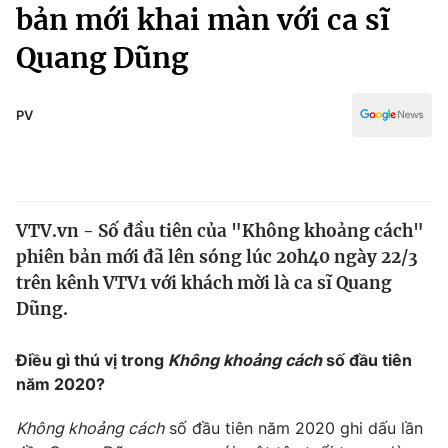
Chính trị
bản mới khai màn với ca sĩ
Truyền hình
Quang Dũng
Văn hóa - Giải trí
Xã hội
Y tế
Đời sống
PV
Pháp luật
Công nghệ
Giáo dục
Y tế
VTV.vn - Số đầu tiên của "Không khoảng cách"
Thế giới
phiên bản mới đã lên sóng lúc 20h40 ngày 22/3
Tin tức
trên kênh VTV1 với khách mời là ca sĩ Quang
Kinh tế
Dũng.
Thế giới đó đây
Tài chính
Dữ liệu và đời sống
Câu chuyện quốc tế
Điều gì thú vị trong
Không khoảng cách
số đầu tiên
Thị trường
năm 2020?
Truyền hình
Góc doanh nghiệp
Không khoảng cách
số đầu tiên năm 2020 ghi dấu lần