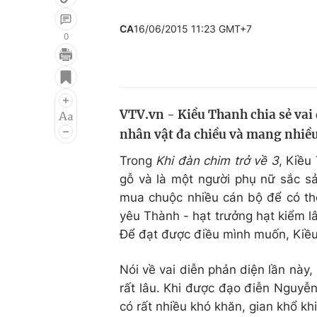
CA
16/06/2015 11:23 GMT+7
0
Giải trí
Đời sống
Điện ảnh
Du lịch
VTV.vn - Kiều Thanh chia sẻ vai 
Âm nhạc
Làm đẹp
nhân vật đa chiều và mang nhiều
Sao
Chất lượng cuộc sốn
Trong
Khi đàn chim trở về 3
, Kiều
gỗ và là một người phụ nữ sắc s
mua chuộc nhiều cán bộ để có thể
yêu Thành - hạt trưởng hạt kiểm lâ
Để đạt được điều mình muốn, Kiều 
Nói về vai diễn phản diện lần này,
rất lâu. Khi được đạo điễn Nguyễn
có rất nhiều khó khăn, gian khổ kh