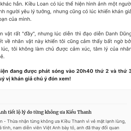
hác hẳn. Kiều Loan có lúc thể hiện hình ảnh một ngườ
nh người yêu lý tưởng, nhưng cũng có lúc khiến khán gi
oạn của mình.
ân vật rất "đầy", nhưng lúc diễn thì đạo diễn Danh Dũn
iết về nhân vật này khiến tôi cũng cảm thấy bất ngờ bở
u lúc, tôi không làm chủ được cảm xúc, tâm lý của nhâ
ẻ.
hiện đang được phát sóng vào 20h40 thứ 2 và thứ 
ý vị khán giả chú ý đón xem!
Anh tiết lộ lý do từng không ưa Kiều Thanh
n - Thừa nhận từng không ưa Kiều Thanh vì vẻ mặt lạnh lùng,
á tính, nam diễn viên Việt Anh bày tỏ, anh đã thay đổi quan