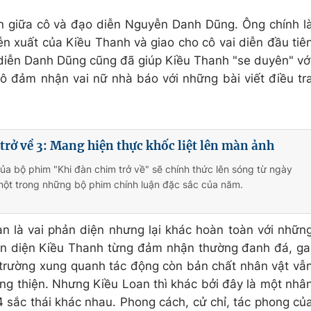
n giữa cô và đạo diễn Nguyễn Danh Dũng. Ông chính l
ễn xuất của Kiều Thanh và giao cho cô vai diễn đầu tiê
diễn Danh Dũng cũng đã giúp Kiều Thanh "se duyên" vớ
ô đảm nhận vai nữ nhà báo với những bài viết điều tr
trở về 3: Mang hiện thực khốc liệt lên màn ảnh
ủa bộ phim "Khi đàn chim trở về" sẽ chính thức lên sóng từ ngày
một trong những bộ phim chính luận đặc sắc của năm.
an là vai phản diện nhưng lại khác hoàn toàn với nhữn
hản diện Kiều Thanh từng đảm nhận thường đanh đá, ga
 trường xung quanh tác động còn bản chất nhân vật vẫ
ng thiện. Nhưng Kiều Loan thì khác bởi đây là một nhâ
4 sắc thái khác nhau. Phong cách, cử chỉ, tác phong củ