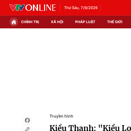
Thứ Sáu, 7/8/2026
CHÍNH TRỊ
XÃ HỘI
PHÁP LUẬT
THẾ GIỚI
Chính trị
Xã hội
Thế giới
Kinh tế
Tin tức
Tài chính
Thế giới đó đây
Thị trường
Câu chuyện quốc tế
Góc doanh nghiệp
Dữ liệu và đời sống
Truyền hình
Kiều Thanh: "Kiều Loa