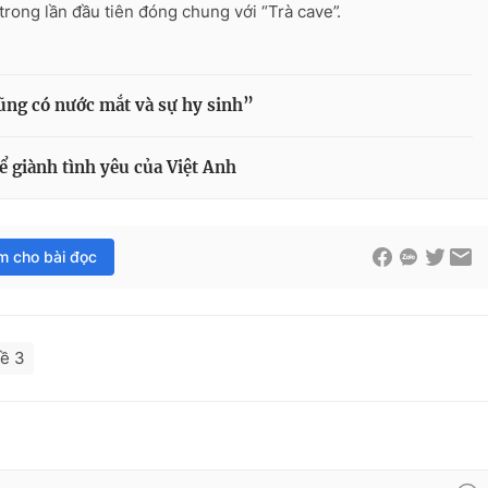
trong lần đầu tiên đóng chung với “Trà cave”.
ũng có nước mắt và sự hy sinh”
ể giành tình yêu của Việt Anh
im cho bài đọc
về 3