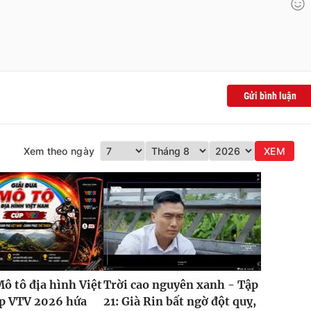
Gửi bình luận
Xem theo ngày
XEM
Mô tô địa hình Việt
Trời cao nguyên xanh - Tập
p VTV 2026 hứa
21: Già Rin bất ngờ đột quỵ,