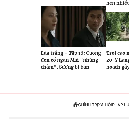
hẹn nhiề
Lửa trắng - Tập 16: Cương
Trời cao 
đen cố ngăn Mai "nhúng
20: Y Lan
chàm", Sương bị bắn
hoạch gây
CHÍNH TRỊ
XÃ HỘI
PHÁP L