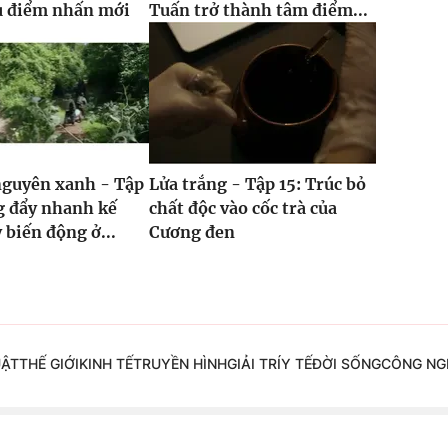
u điểm nhấn mới
Tuấn trở thành tâm điểm...
nguyên xanh - Tập
Lửa trắng - Tập 15: Trúc bỏ
g đẩy nhanh kế
chất độc vào cốc trà của
 biến động ở...
Cương đen
UẬT
THẾ GIỚI
KINH TẾ
TRUYỀN HÌNH
GIẢI TRÍ
Y TẾ
ĐỜI SỐNG
CÔNG NG