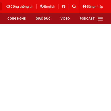
Cổng thông tin
English
Đăng nhập
CÔNG NGHỆ
GIÁO DỤC
VIDEO
PODCAST
VTV Money
VTV Thể thao
VTV Sức khoẻ
Bất động sản
Thị trường 24h
Tấm lòng Việt
Vươn mình bằng AI
VTV4
VTV8
VTV9
Lịch phát sóng
Giao lưu trực tuyến
Sự kiện