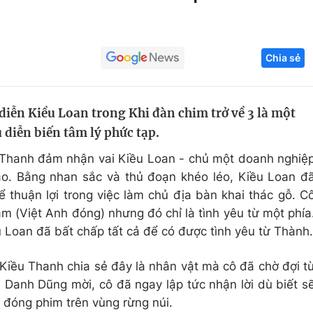
Góc ảnh
Chia sẻ
Giáo dục
Công nghệ
Tuyển sinh
Hitech Công ng
diễn Kiều Loan trong Khi đàn chim trở về 3 là một
Học trực tuyến
Sản phẩm
 diễn biến tâm lý phức tạp.
g
Thị trường
 Thanh đảm nhận vai Kiều Loan - chủ một doanh nghiệ
Tư vấn
ảo. Bằng nhan sắc và thủ đoạn khéo léo, Kiều Loan đ
 thuận lợi trong việc làm chủ địa bàn khai thác gỗ. C
m (Việt Anh đóng) nhưng đó chỉ là tình yêu từ một phía
Loan đã bất chấp tất cả để có được tình yêu từ Thành.
 Kiều Thanh chia sẻ đây là nhân vật mà cô đã chờ đợi t
 Danh Dũng mời, cô đã ngay lập tức nhận lời dù biết s
i đóng phim trên vùng rừng núi.