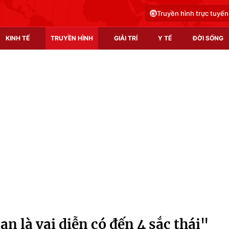
Truyền hình trực tuyến
KINH TẾ
TRUYỀN HÌNH
GIẢI TRÍ
Y TẾ
ĐỜI SỐNG
Pháp luật
Y tế
Truyền hình
Multimedia
Phim VTV
Video
Hậu trường
Shorts video
Nhân vật
Podcast
Khán giả
EMagazine
Giải sao mai
Photo
n là vai diễn có đến 4 sắc thái"
Infographic