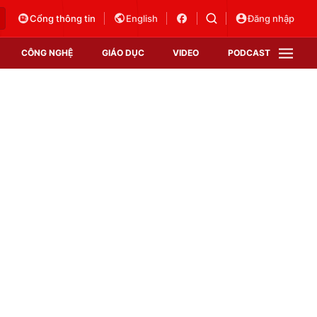
Cổng thông tin
English
Đăng nhập
CÔNG NGHỆ
GIÁO DỤC
VIDEO
PODCAST
VTV Money
VTV Thể thao
VTV Sức khoẻ
Bất động sản
Thị trường 24h
Tấm lòng Việt
Vươn mình bằng AI
VTV4
VTV8
VTV9
Lịch phát sóng
Giao lưu trực tuyến
Sự kiện