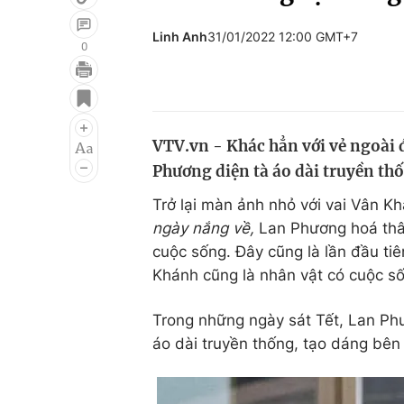
Linh Anh
31/01/2022 12:00 GMT+7
0
Giải trí
Đời sống
Điện ảnh
Du lịch
VTV.vn - Khác hẳn với vẻ ngoài
Âm nhạc
Làm đẹp
Phương diện tà áo dài truyền th
Sao
Chất lượng cuộc sốn
Trở lại màn ảnh nhỏ với vai Vân Kh
ngày nắng về,
Lan Phương hoá thân
cuộc sống. Đây cũng là lần đầu tiê
Khánh cũng là nhân vật có cuộc số
Trong những ngày sát Tết, Lan Phư
áo dài truyền thống, tạo dáng bên