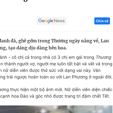
Góc ảnh
Chia sẻ
Giáo dục
Công nghệ
Tuyển sinh
Hitech Công ng
 đanh đá, ghê gớm trong Thương ngày nắng về, Lan
Học trực tuyến
Sản phẩm
ống, tạo dáng dịu dàng bên hoa.
g
Thị trường
ánh - cô chị cả trong nhà có 3 chị em gái trong
Thương
Tư vấn
 thành người vợ, người mẹ luôn tất bật và vất vả trong
n nữ diễn viên được thử sức với dạng vai này. Vân
ng trái ngược hoàn toàn so với Lan Phương ở ngoài đời
ơng thực hiện một bộ ảnh mới. Nữ diễn viên diện chiếc
 cạnh hoa Đào và góc nhỏ được trang trí đậm chất Tết.