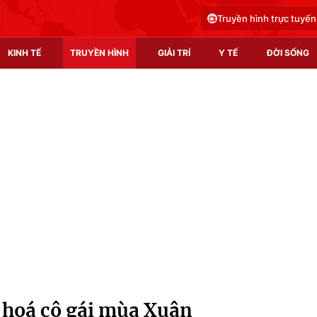
Truyền hình trực tuyến
KINH TẾ
TRUYỀN HÌNH
GIẢI TRÍ
Y TẾ
ĐỜI SỐNG
Pháp luật
Y tế
Truyền hình
Multimedia
Phim VTV
Video
Hậu trường
Shorts video
Nhân vật
Podcast
Khán giả
EMagazine
Giải sao mai
Photo
 hoá cô gái mùa Xuân
Infographic