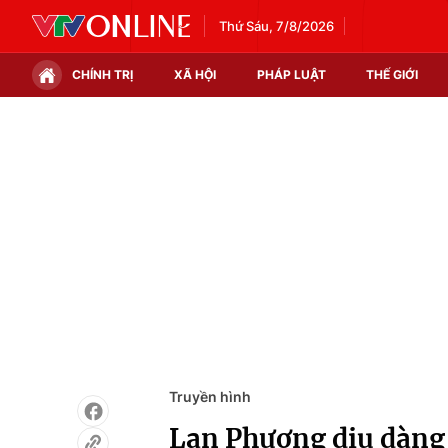
Thứ Sáu, 7/8/2026
CHÍNH TRỊ
XÃ HỘI
PHÁP LUẬT
THẾ GIỚI
Chính trị
Xã hội
Thế giới
Kinh tế
Tin tức
Tài chính
Thế giới đó đây
Thị trường
Câu chuyện quốc tế
Góc doanh nghiệp
Dữ liệu và đời sống
Truyền hình
Lan Phương dịu dàng