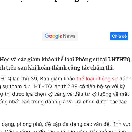
Góc ảnh
Giáo dục
Công nghệ
Chia sẻ
Tuyển sinh
Hitech Công ng
Học trực tuyến
Sản phẩm
ọc và các giám khảo thể loại Phóng sự tại LHTHTQ
g
Thị trường
nh trên sau khi hoàn thành công tác chấm thi.
Tư vấn
THTQ lần thứ 39, Ban giám khảo
thể loại Phóng sự
đánh
g sự tham dự LHTHTQ lần thứ 39 có tiến bộ so với kỳ
ự thi được lựa chọn kỹ càng và đầu tư kỹ lưỡng về mặt
ng nhất cao trong đánh giá và lựa chọn được các tác
 dạng, phong phú, đề cập đa dạng các vấn đề, lĩnh vực
ước. Các phóng sự đề cập khá cân bằng các mảng sáng -