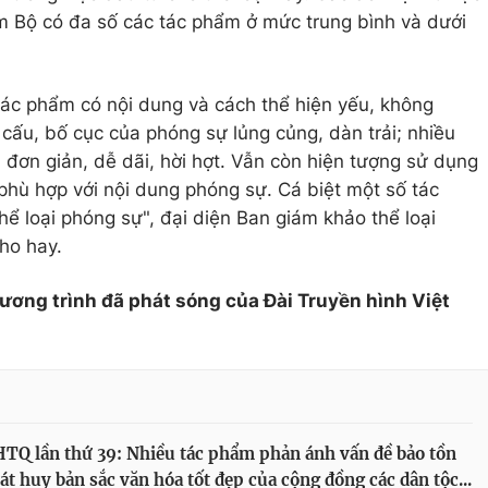
m Bộ có đa số các tác phẩm ở mức trung bình và dưới
tác phẩm có nội dung và cách thể hiện yếu, không
 cấu, bố cục của phóng sự lủng củng, dàn trải; nhiều
đơn giản, dễ dãi, hời hợt. Vẫn còn hiện tượng sử dụng
hù hợp với nội dung phóng sự. Cá biệt một số tác
ể loại phóng sự", đại diện Ban giám khảo thể loại
ho hay.
hương trình đã phát sóng của Đài Truyền hình Việt
Q lần thứ 39: Nhiều tác phẩm phản ánh vấn đề bảo tồn
át huy bản sắc văn hóa tốt đẹp của cộng đồng các dân tộc...