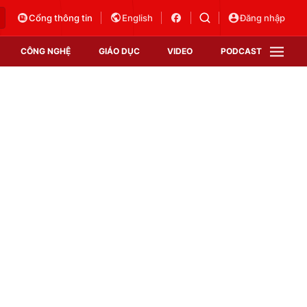
Cổng thông tin
English
Đăng nhập
CÔNG NGHỆ
GIÁO DỤC
VIDEO
PODCAST
VTV Money
VTV Thể thao
VTV Sức khoẻ
Bất động sản
Thị trường 24h
Tấm lòng Việt
Vươn mình bằng AI
VTV4
VTV8
VTV9
Lịch phát sóng
Giao lưu trực tuyến
Sự kiện