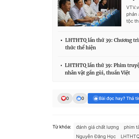
VTV.v
phản 
tộc th
LHTHTQ lần thứ 39: Chương trìn
thức thể hiện
LHTHTQ lần thứ 39: Phim truyện
nhân vật gần gũi, thuần Việt
0
0
Bài đọc hay? Thả t
Từ khóa:
đánh giá chất lượng
phim tà
Nguyễn Đăng Học
LHTHTQ 