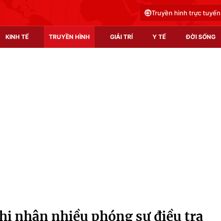
Truyền hình trực tuyến
KINH TẾ
TRUYỀN HÌNH
GIẢI TRÍ
Y TẾ
ĐỜI SỐNG
Pháp luật
Y tế
Truyền hình
Multimedia
Phim VTV
Video
Hậu trường
Shorts video
Nhân vật
Podcast
Khán giả
EMagazine
Giải sao mai
Photo
i nhận nhiều phóng sự điều tra
Infographic