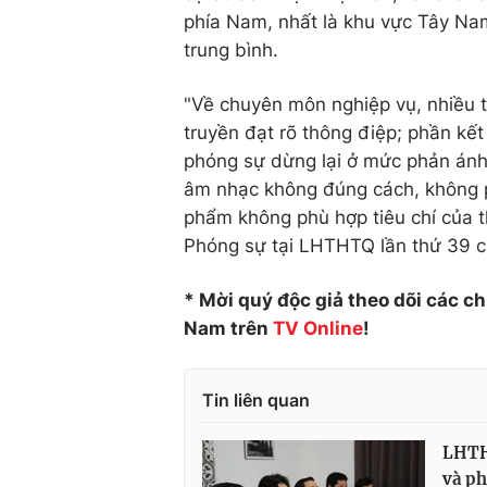
phía Nam, nhất là khu vực Tây Na
trung bình.
"Về chuyên môn nghiệp vụ, nhiều 
truyền đạt rõ thông điệp; phần kết
phóng sự dừng lại ở mức phản ánh 
âm nhạc không đúng cách, không p
phẩm không phù hợp tiêu chí của th
Phóng sự tại LHTHTQ lần thứ 39 c
* Mời quý độc giả theo dõi các c
Nam trên
TV Online
!
Tin liên quan
LHTHT
và ph