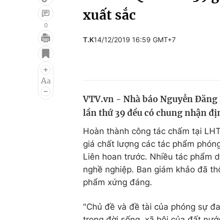
xuất sắc
0
T.K
14/12/2019 16:59 GMT+7
Giải trí
Đời sống
Điện ảnh
Du lịch
Âm nhạc
Làm đẹp
VTV.vn - Nhà báo Nguyễn Đăng H
Sao
Chất lượng cuộc sốn
lần thứ 39 đều có chung nhận đị
Hoàn thành công tác chấm tại LH
giá chất lượng các tác phẩm phón
Liên hoan trước. Nhiều tác phẩm d
nghề nghiệp. Ban giám khảo đã thố
phẩm xứng đáng.
"Chủ đề và đề tài của phóng sự đa
trong đời sống, xã hội của đất n