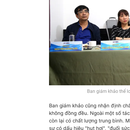
Ban giám khảo thể l
Ban giám khảo cũng nhận định chấ
không đồng đều. Ngoài một số tác
còn lại có chất lượng trung bình. 
sự có dấu hiệu "hụt hơi", "đuối sức