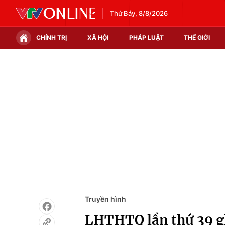
Thứ Bảy, 8/8/2026
CHÍNH TRỊ
XÃ HỘI
PHÁP LUẬT
THẾ GIỚI
Chính trị
Xã hội
Thế giới
Kinh tế
Tin tức
Tài chính
Thế giới đó đây
Thị trường
Câu chuyện quốc tế
Góc doanh nghiệp
Dữ liệu và đời sống
Truyền hình
LHTHTQ lần thứ 39 gh