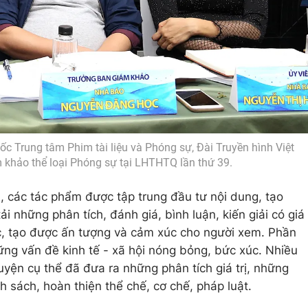
 Trung tâm Phim tài liệu và Phóng sự, Đài Truyền hình Việt
khảo thể loại Phóng sự tại LHTHTQ lần thứ 39.
n, các tác phẩm được tập trung đầu tư nội dung, tạo
tải những phân tích, đánh giá, bình luận, kiến giải có giá
c, tạo được ấn tượng và cảm xúc cho người xem. Phần
ững vấn đề kinh tế - xã hội nóng bỏng, bức xúc. Nhiều
ện cụ thể đã đưa ra những phân tích giá trị, những
h sách, hoàn thiện thể chế, cơ chế, pháp luật.