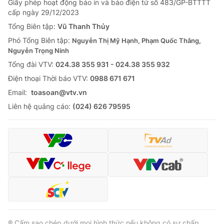
Giấy phép hoạt động báo in và báo điện tử số 483/GP-BTTTT
cấp ngày 29/12/2023
Tổng Biên tập:
Vũ Thanh Thủy
Phó Tổng Biên tập:
Nguyễn Thị Mỹ Hạnh, Phạm Quốc Thắng,
Nguyễn Trọng Ninh
Tổng đài VTV:
024.38 355 931 - 024.38 355 932
Ðiện thoại Thời báo VTV:
0988 671 671
Email:
toasoan@vtv.vn
Liên hệ quảng cáo:
(024) 626 79595
® Cấm sao chép dưới mọi hình thức nếu không có sự chấp