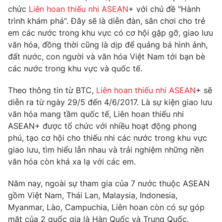
Phim VTV
chức
Liên hoan thiếu nhi ASEAN
+ với chủ đề "Hành
Giải trí
trình khám phá". Đây sẽ là diễn đàn, sân chơi cho trẻ
Hậu trường
Điện ảnh
em các nước trong khu vực có cơ hội gặp gỡ, giao lưu
Đời sống
Nhân vật
văn hóa, đồng thời cũng là dịp để quảng bá hình ảnh,
Âm nhạc
đất nước, con người và văn hóa Việt Nam tới bạn bè
Du lịch
Khán giả
Giáo dục
các nước trong khu vực và quốc tế.
Sao
Làm đẹp
Giải sao mai
Tuyển sinh
Theo thông tin từ BTC,
Liên hoan thiếu nhi ASEAN
+ sẽ
Công nghệ
Chất lượng cuộc sống
diễn ra từ ngày 29/5 đến 4/6/2017. Là sự kiện giao lưu
Học trực tuyến
văn hóa mang tầm quốc tế, Liên hoan thiếu nhi
Hitech Công nghệ tương lai
Giao lưu trực tuyến
ASEAN+ được tổ chức với nhiều hoạt động phong
Sản phẩm
phú, tạo cơ hội cho thiếu nhi các nước trong khu vực
giao lưu, tìm hiểu lẫn nhau và trải nghiệm những nền
Lịch phát sóng
Thị trường
văn hóa còn khá xa lạ với các em.
Tư vấn
Năm nay, ngoài sự tham gia của 7 nước thuộc ASEAN
Chuyên mục khác
gồm Việt Nam, Thái Lan, Malaysia, Indonesia,
Myanmar, Lào, Campuchia, Liên hoan còn có sự góp
Emagazine
Podcast
mặt của 2 quốc gia là Hàn Quốc và Trung Quốc.