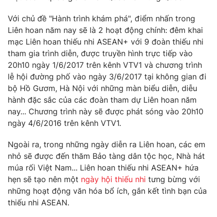
Photo
Infographic
Với chủ đề "Hành trình khám phá", điểm nhấn trong
Liên hoan năm nay sẽ là 2 hoạt động chính: đêm khai
mạc Liên hoan thiếu nhi ASEAN+ với 9 đoàn thiếu nhi
Video
Shorts video
tham gia trình diễn, được truyền hình trực tiếp vào
20h10 ngày 1/6/2017 trên kênh VTV1 và chương trình
VTV Money
VTV Thể thao
lễ hội đường phố vào ngày 3/6/2017 tại không gian đi
bộ Hồ Gươm, Hà Nội với những màn biểu diễn, diễu
VTV Sức khoẻ
hành đặc sắc của các đoàn tham dự Liên hoan năm
Bất động sản
nay... Chương trình này sẽ được phát sóng vào 20h10
ngày 4/6/2016 trên kênh VTV1.
Thị trường 24h
Tấm lòng Việt
Ngoài ra, trong những ngày diễn ra Liên hoan, các em
VTV4
nhỏ sẽ được đến thăm Bảo tàng dân tộc học, Nhà hát
Vươn mình bằng AI
múa rối Việt Nam... Liên hoan thiếu nhi ASEAN+ hứa
hẹn sẽ tạo nên một
ngày hội thiếu nhi
tưng bừng với
VTV9
VTV8
những hoạt động văn hóa bổ ích, gắn kết tình bạn của
thiếu nhi ASEAN.
Liên hệ tòa soạn
English