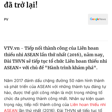
Chính trị
đã trở lại!
Truyền hình
Văn hóa - Giải trí
Xã hội
Y tế
PV
Đời sống
Pháp luật
Công nghệ
Giáo dục
Y tế
VTV.vn - Tiếp nối thành công của Liên hoan
thiếu nhi ASEAN lần thứ nhất (2016), năm nay,
Thế giới
Đài THVN sẽ tiếp tục tổ chức Liên hoan thiếu nhi
ASEAN+ với chủ đề "Hành trình khám phá".
Tin tức
Kinh tế
Thế giới đó đây
Năm 2017 đánh dấu chặng đường 50 năm hình thành
Tài chính
và phát triển của ASEAN với những thành tựu đáng tự
Dữ liệu và đời sống
Câu chuyện quốc tế
hào, được thế giới công nhận là một trong những tổ
Thị trường
chức đa phương thành công nhất. Nhân sự kiện quan
Truyền hình
Góc doanh nghiệp
trọng này, tiếp nối thành công của
Liên hoan thiếu nhi
ASEAN
lần thứ nhất (2016), Đài THVN sẽ tiếp tục tổ