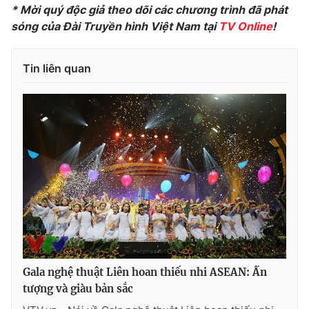
* Mời quý độc giả theo dõi các chương trình đã phát
sóng của Đài Truyền hình Việt Nam tại
TV Online
!
THỜI BÁO VTV
Tin liên quan
Theo dõi báo trên
Cơ quan chủ quản:
Đài Truyền hình Việt Nam
Cơ quan báo chí:
Thời báo VTV
Giấy phép hoạt động báo in và báo điện tử số 483/GP-BTTTT
cấp ngày 29/12/2023
Tổng Biên tập:
Vũ Thanh Thủy
Phó Tổng Biên tập:
Nguyễn Thị Mỹ Hạnh, Phạm Quốc Thắng,
Gala nghệ thuật Liên hoan thiếu nhi ASEAN: Ấn
Nguyễn Trọng Ninh
tượng và giàu bản sắc
Tổng đài VTV:
024.38 355 931 - 024.38 355 932