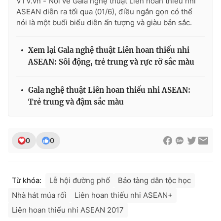
VTV.vn - Nói về Gala nghệ thuật Liên hoan thiếu nhi
Ðiện thoại Thời báo VTV:
024.66 897 897
ASEAN diễn ra tối qua (01/6), điều ngắn gọn có thể
Email:
toasoan@vtv.vn
nói là một buổi biểu diễn ấn tượng và giàu bản sắc.
Liên hệ quảng cáo:
024-7300.7108
Xem lại Gala nghệ thuật Liên hoan thiếu nhi
ASEAN: Sôi động, trẻ trung và rực rỡ sắc màu
Gala nghệ thuật Liên hoan thiếu nhi ASEAN:
Trẻ trung và đậm sắc màu
0
0
® Cấm sao chép dưới mọi hình thức nếu không có sự chấp
Từ khóa:
Lễ hội đường phố
Bảo tàng dân tộc học
thuận bằng văn bản. Ghi rõ nguồn VTV.vn khi phát hành lại
thông tin từ website này.
Nhà hát múa rối
Liên hoan thiếu nhi ASEAN+
Liên hoan thiếu nhi ASEAN 2017