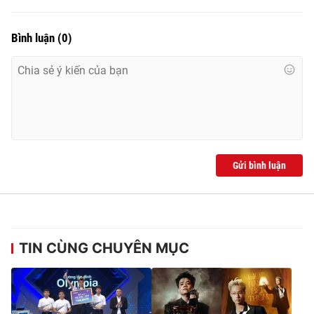
Bình luận
(
0
)
Gửi bình luận
TIN CÙNG CHUYÊN MỤC