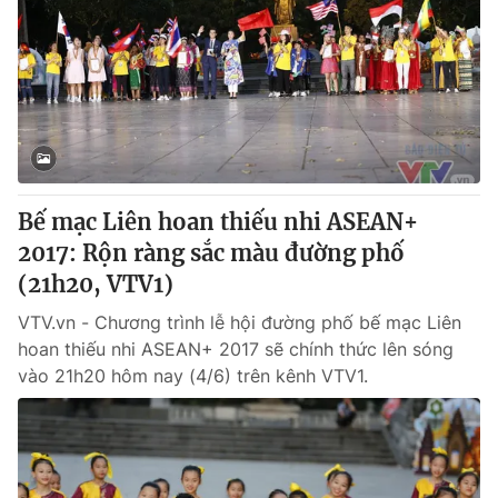
Giao lưu trực tuyến
Sản phẩm
Lịch phát sóng
Thị trường
Tư vấn
Chuyên mục khác
Emagazine
Podcast
Bế mạc Liên hoan thiếu nhi ASEAN+
2017: Rộn ràng sắc màu đường phố
Photo
Infographic
(21h20, VTV1)
Video
Shorts video
VTV.vn - Chương trình lễ hội đường phố bế mạc Liên
hoan thiếu nhi ASEAN+ 2017 sẽ chính thức lên sóng
vào 21h20 hôm nay (4/6) trên kênh VTV1.
VTV Money
VTV Thể thao
VTV Sức khoẻ
Bất động sản