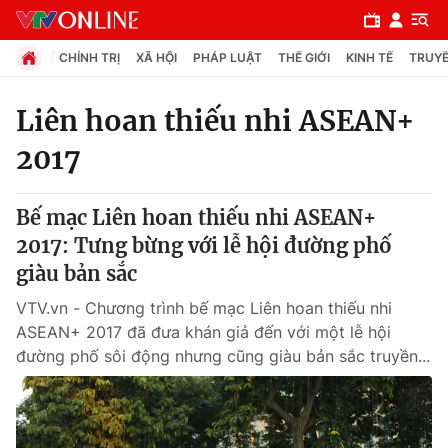
CHÍNH TRỊ
XÃ HỘI
PHÁP LUẬT
THẾ GIỚI
KINH TẾ
TRUYỀ
Liên hoan thiếu nhi ASEAN+
2017
Chuyên mục
Chính trị
Bế mạc Liên hoan thiếu nhi ASEAN+
2017: Tưng bừng với lễ hội đường phố
Xã hội
giàu bản sắc
VTV.vn - Chương trình bế mạc Liên hoan thiếu nhi
Pháp luật
ASEAN+ 2017 đã đưa khán giả đến với một lễ hội
đường phố sôi động nhưng cũng giàu bản sắc truyền...
Y tế
Thế giới