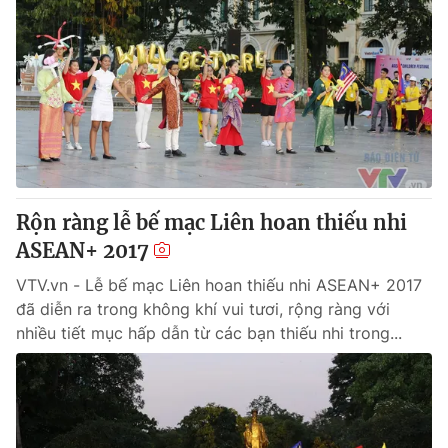
Tin tức
Kinh tế
Thế giới đó đây
Tài chính
Dữ liệu và đời sống
Câu chuyện quốc tế
Thị trường
Truyền hình
Góc doanh nghiệp
Phim VTV
Giải trí
Rộn ràng lễ bế mạc Liên hoan thiếu nhi
Hậu trường
ASEAN+ 2017
Điện ảnh
Đời sống
Nhân vật
VTV.vn - Lễ bế mạc Liên hoan thiếu nhi ASEAN+ 2017
Âm nhạc
đã diễn ra trong không khí vui tươi, rộng ràng với
Du lịch
Khán giả
Giáo dục
nhiều tiết mục hấp dẫn từ các bạn thiếu nhi trong...
Sao
Làm đẹp
Giải sao mai
Tuyển sinh
Công nghệ
Chất lượng cuộc sống
Học trực tuyến
Hitech Công nghệ tương lai