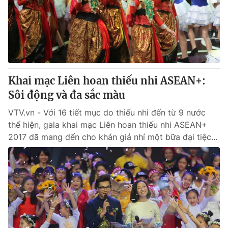
® Cấm sao chép dưới mọi hình thức nếu không có sự chấp
thuận bằng văn bản. Ghi rõ nguồn VTV.vn khi phát hành lại
thông tin từ website này.
Khai mạc Liên hoan thiếu nhi ASEAN+:
Sôi động và đa sắc màu
VTV.vn - Với 16 tiết mục do thiếu nhi đến từ 9 nước
thể hiện, gala khai mạc Liên hoan thiếu nhi ASEAN+
2017 đã mang đến cho khán giả nhí một bữa đại tiệc...