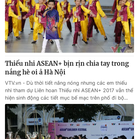
Thị trường 24h
Tấm lòng Việt
VTV4
Vươn mình bằng AI
VTV9
VTV8
Liên hệ tòa soạn
English
Thiếu nhi ASEAN+ bịn rịn chia tay trong
nắng hè oi ả Hà Nội
VTV.vn - Dù thời tiết nắng nóng nhưng các em thiếu
THỜI BÁO VTV
nhi tham dự Liên hoan Thiếu nhi ASEAN+ 2017 vẫn thể
hiện sinh động các tiết mục bế mạc trên phố đi bộ...
Theo dõi báo trên
Cơ quan chủ quản:
Đài Truyền hình Việt Nam
Cơ quan báo chí:
Thời báo VTV