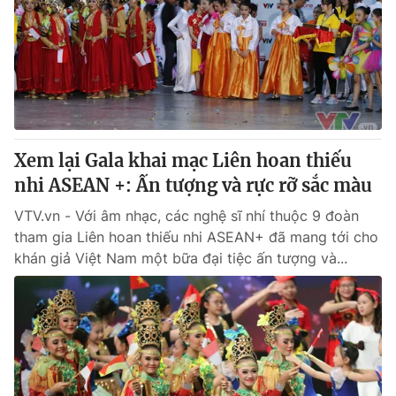
Giấy phép hoạt động báo in và báo điện tử số 483/GP-BTTTT
cấp ngày 29/12/2023
Tổng Biên tập:
Vũ Thanh Thủy
Phó Tổng Biên tập:
Nguyễn Thị Mỹ Hạnh, Phạm Quốc Thắng,
Nguyễn Trọng Ninh
Tổng đài VTV:
024.38 355 931 - 024.38 355 932
Ðiện thoại Thời báo VTV:
024.66 897 897
Xem lại Gala khai mạc Liên hoan thiếu
Email:
toasoan@vtv.vn
nhi ASEAN +: Ấn tượng và rực rỡ sắc màu
Liên hệ quảng cáo:
024-7300.7108
VTV.vn - Với âm nhạc, các nghệ sĩ nhí thuộc 9 đoàn
tham gia Liên hoan thiếu nhi ASEAN+ đã mang tới cho
khán giả Việt Nam một bữa đại tiệc ấn tượng và...