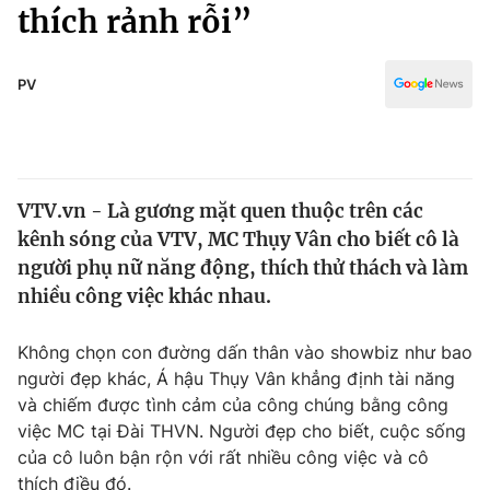
Chính trị
thích rảnh rỗi”
Truyền hình
Văn hóa - Giải trí
Xã hội
Y tế
PV
Đời sống
Pháp luật
Công nghệ
Giáo dục
Y tế
VTV.vn - Là gương mặt quen thuộc trên các
kênh sóng của VTV, MC Thụy Vân cho biết cô là
Thế giới
người phụ nữ năng động, thích thử thách và làm
nhiều công việc khác nhau.
Tin tức
Kinh tế
Thế giới đó đây
Không chọn con đường dấn thân vào showbiz như bao
Tài chính
người đẹp khác, Á hậu Thụy Vân khẳng định tài năng
Dữ liệu và đời sống
Câu chuyện quốc tế
và chiếm được tình cảm của công chúng bằng công
Thị trường
việc MC tại Đài THVN. Người đẹp cho biết, cuộc sống
Truyền hình
Góc doanh nghiệp
của cô luôn bận rộn với rất nhiều công việc và cô
thích điều đó.