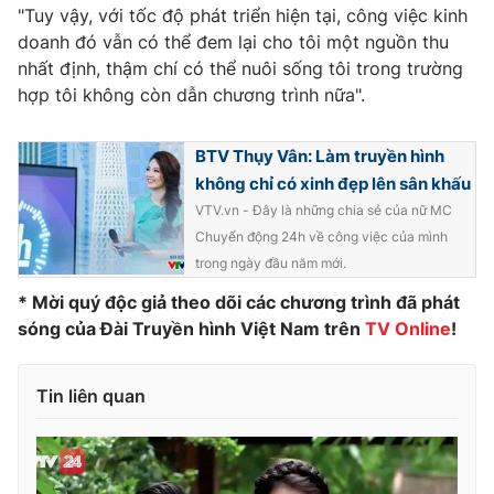
"Tuy vậy, với tốc độ phát triển hiện tại, công việc kinh
Photo
Infographic
doanh đó vẫn có thể đem lại cho tôi một nguồn thu
nhất định, thậm chí có thể nuôi sống tôi trong trường
hợp tôi không còn dẫn chương trình nữa".
Video
Shorts video
BTV Thụy Vân: Làm truyền hình
VTV Money
VTV Thể thao
không chỉ có xinh đẹp lên sân khấu
VTV.vn - Đây là những chia sẻ của nữ MC
VTV Sức khoẻ
Bất động sản
Chuyển động 24h về công việc của mình
trong ngày đầu năm mới.
Thị trường 24h
Tấm lòng Việt
* Mời quý độc giả theo dõi các chương trình đã phát
sóng của Đài Truyền hình Việt Nam trên
TV Online
!
VTV4
Vươn mình bằng AI
Tin liên quan
VTV9
VTV8
Liên hệ tòa soạn
English