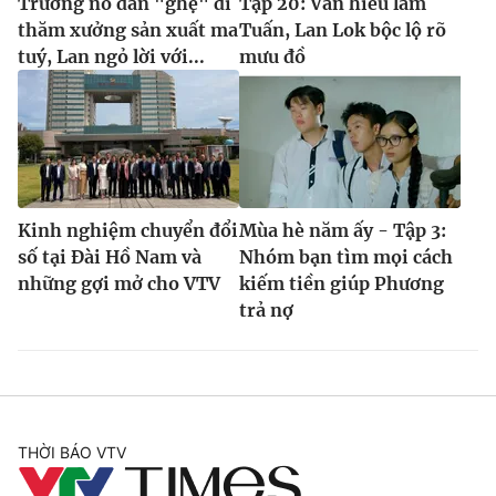
Trường nổ dẫn "ghẹ" đi
Tập 20: Vân hiểu lầm
thăm xưởng sản xuất ma
Tuấn, Lan Lok bộc lộ rõ
tuý, Lan ngỏ lời với...
mưu đồ
Kinh nghiệm chuyển đổi
Mùa hè năm ấy - Tập 3:
số tại Đài Hồ Nam và
Nhóm bạn tìm mọi cách
những gợi mở cho VTV
kiếm tiền giúp Phương
trả nợ
THỜI BÁO VTV