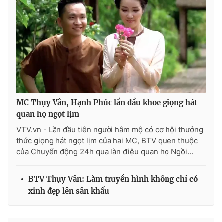
THỜI BÁO VTV
Theo dõi báo trên
MC Thụy Vân, Hạnh Phúc lần đầu khoe giọng hát
quan họ ngọt lịm
Cơ quan chủ quản:
Đài Truyền hình Việt Nam
VTV.vn - Lần đầu tiên người hâm mộ có cơ hội thưởng
Cơ quan báo chí:
Thời báo VTV
thức giọng hát ngọt lịm của hai MC, BTV quen thuộc
của Chuyển động 24h qua làn điệu quan họ Ngồi...
Giấy phép hoạt động báo in và báo điện tử số 483/GP-BTTTT
cấp ngày 29/12/2023
Tổng Biên tập:
Vũ Thanh Thủy
BTV Thụy Vân: Làm truyền hình không chỉ có
Phó Tổng Biên tập:
Nguyễn Thị Mỹ Hạnh, Phạm Quốc Thắng,
xinh đẹp lên sân khấu
Nguyễn Trọng Ninh
Tổng đài VTV:
024.38 355 931 - 024.38 355 932