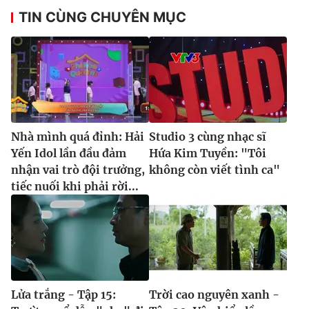
TIN CÙNG CHUYÊN MỤC
Nhà mình quá đỉnh: Hải
Studio 3 cùng nhạc sĩ
Yến Idol lần đầu đảm
Hứa Kim Tuyền: "Tôi
nhận vai trò đội trưởng,
không còn viết tình ca"
tiếc nuối khi phải rời...
Lửa trắng - Tập 15:
Trời cao nguyên xanh -