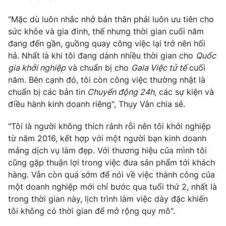
Phim VTV
Giải trí
"Mặc dù luôn nhắc nhở bản thân phải luôn ưu tiên cho
Hậu trường
sức khỏe và gia đình, thế nhưng thời gian cuối năm
Điện ảnh
Đời sống
Nhân vật
đang đến gần, guồng quay công việc lại trở nên hối
Âm nhạc
hả. Nhất là khi tôi đang dành nhiều thời gian cho
Quốc
Du lịch
Khán giả
gia khởi nghiệp
và chuẩn bị cho
Gala Việc tử tế
cuối
Giáo dục
Sao
năm. Bên cạnh đó, tôi còn công việc thường nhật là
Làm đẹp
Giải sao mai
Tuyển sinh
chuẩn bị các bản tin
Chuyển động 24h
, các sự kiện và
Công nghệ
Chất lượng cuộc sống
điều hành kinh doanh riêng", Thụy Vân chia sẻ.
Học trực tuyến
Hitech Công nghệ tương lai
"Tôi là người không thích rảnh rỗi nên tôi khởi nghiệp
Giao lưu trực tuyến
từ năm 2016, kết hợp với một người bạn kinh doanh
Sản phẩm
mảng dịch vụ làm đẹp. Với thương hiệu của mình tôi
Lịch phát sóng
Thị trường
cũng gặp thuận lợi trong việc đưa sản phẩm tới khách
hàng. Vẫn còn quá sớm để nói về việc thành công của
Tư vấn
một doanh nghiệp mới chỉ bước qua tuổi thứ 2, nhất là
Chuyên mục khác
trong thời gian này, lịch trình làm việc dày đặc khiến
tôi không có thời gian để mở rộng quy mô".
Emagazine
Podcast