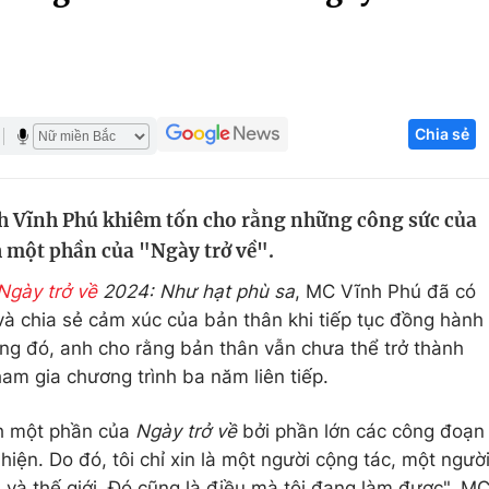
Góc ảnh
Giáo dục
Công nghệ
Chia sẻ
Tuyển sinh
Hitech Công ng
Học trực tuyến
Sản phẩm
h Vĩnh Phú khiêm tốn cho rằng những công sức của
g
Thị trường
h một phần của "Ngày trở về".
Tư vấn
Ngày trở về
2024: Như hạt phù sa
, MC Vĩnh Phú đã có
và chia sẻ cảm xúc của bản thân khi tiếp tục đồng hành
ong đó, anh cho rằng bản thân vẫn chưa thể trở thành
am gia chương trình ba năm liên tiếp.
nh một phần của
Ngày trở về
bởi phần lớn các công đoạn
hiện. Do đó, tôi chỉ xin là một người cộng tác, một ngườ
m và thế giới. Đó cũng là điều mà tôi đang làm được", M