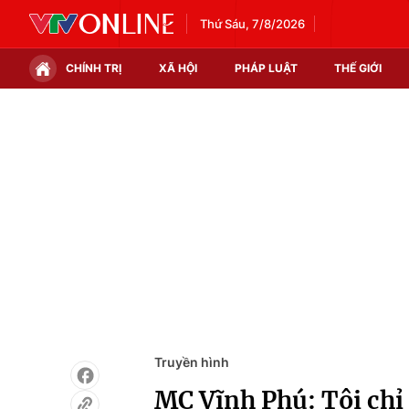
Thứ Sáu, 7/8/2026
CHÍNH TRỊ
XÃ HỘI
PHÁP LUẬT
THẾ GIỚI
Chính trị
Xã hội
Thế giới
Kinh tế
Tin tức
Tài chính
Thế giới đó đây
Thị trường
Câu chuyện quốc tế
Góc doanh nghiệp
Dữ liệu và đời sống
Truyền hình
MC Vĩnh Phú: Tôi chỉ 