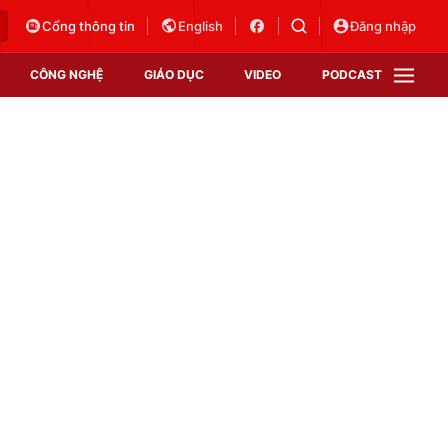
Cổng thông tin
English
Đăng nhập
CÔNG NGHỆ
GIÁO DỤC
VIDEO
PODCAST
VTV Money
VTV Thể thao
VTV Sức khoẻ
Bất động sản
Thị trường 24h
Tấm lòng Việt
Vươn mình bằng AI
VTV4
VTV8
VTV9
Lịch phát sóng
Giao lưu trực tuyến
Sự kiện