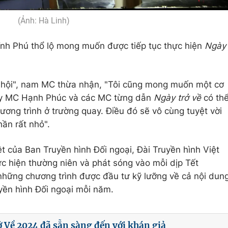
(Ảnh: Hà Linh)
ĩnh Phú thổ lộ mong muốn được tiếp tục thực hiện
Ngày
ơ hội", nam MC thừa nhận, "Tôi cũng mong muốn một cơ
hay MC Hạnh Phúc và các MC từng dẫn
Ngày trở về
có th
hương trình ở trường quay. Điều đó sẽ vô cùng tuyệt vời
hần rất nhỏ".
ệt của Ban Truyền hình Đối ngoại, Đài Truyền hình Việt
c hiện thường niên và phát sóng vào mỗi dịp Tết
những chương trình được đầu tư kỹ lưỡng về cả nội dun
uyền hình Đối ngoại mỗi năm.
 Về 2024 đã sẵn sàng đến với khán giả