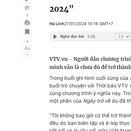
2024”
0
Hà Linh
27/01/2024 10:16 GMT+7
Giải trí
Đời sống
3:05
Nghe đọc bài
Điện ảnh
Du lịch
Âm nhạc
Làm đẹp
VTV.vn - Người dẫn chương trìn
Sao
Chất lượng cuộc sốn
mình vẫn là chưa đủ để trở thàn
Trong buổi ghi hình cuối cùng của
buổi trò chuyện với Thời báo VTV 
cùng chương trình ý nghĩa này. Tr
một phần của
Ngày trở về
dù đã th
"Tôi không bao giờ có thể trở thà
đều do ban biên tập và ê-kíp thực 
kết nối và là cầu nối giữa Việt Na