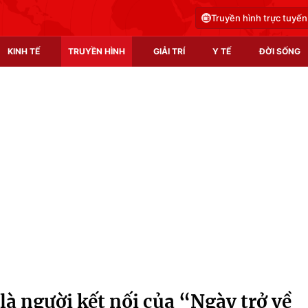
Truyền hình trực tuyến
KINH TẾ
TRUYỀN HÌNH
GIẢI TRÍ
Y TẾ
ĐỜI SỐNG
Pháp luật
Y tế
Truyền hình
Multimedia
Phim VTV
Video
Hậu trường
Shorts video
Nhân vật
Podcast
Khán giả
EMagazine
Giải sao mai
Photo
là người kết nối của “Ngày trở về
Infographic