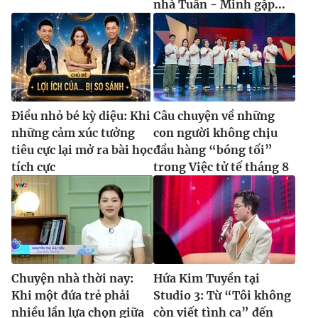
nhà Tuấn - Minh gặp...
Điều nhỏ bé kỳ diệu: Khi
Câu chuyện về những
những cảm xúc tưởng
con người không chịu
tiêu cực lại mở ra bài học
đầu hàng “bóng tối”
tích cực
trong Việc tử tế tháng 8
Chuyện nhà thời nay:
Hứa Kim Tuyền tại
Khi một đứa trẻ phải
Studio 3: Từ “Tôi không
nhiều lần lựa chọn giữa
còn viết tình ca” đến