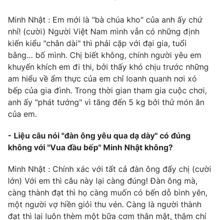
Minh Nhật : Em mới là "bà chúa kho" của anh ấy chứ
nhỉ! (cười) Người Việt Nam mình vẫn có những định
kiến kiểu "chân dài" thì phải cặp với đại gia, tuổi
bằng… bố mình. Chị biết không, chính người yêu em
khuyến khích em đi thi, bởi thấy khó chịu trước những
am hiểu về ẩm thực của em chỉ loanh quanh nơi xó
bếp của gia đình. Trong thời gian tham gia cuộc chơi,
anh ấy "phát tướng" vì tăng đến 5 kg bởi thử món ăn
của em.
- Liệu câu nói "đàn ông yêu qua dạ dày" có đúng
không với "Vua đầu bếp" Minh Nhật không?
Minh Nhật : Chính xác với tất cả đàn ông đấy chị (cười
lớn) Với em thì câu này lại càng đúng! Đàn ông mà,
càng thành đạt thì họ càng muốn có bến dỗ bình yên,
một người vợ hiền giỏi thu vén. Càng là người thành
đạt thì lại luôn thèm một bữa cơm thân mật, thậm chí