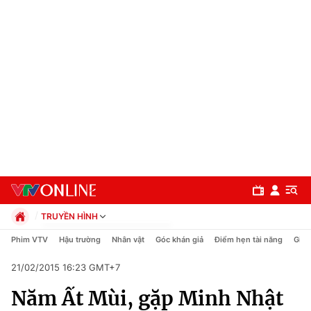
TRUYỀN HÌNH
Chính trị
Phim VTV
Hậu trường
Nhân vật
Góc khán giả
Điểm hẹn tài năng
Giải
Xã hội
21/02/2015 16:23 GMT+7
Pháp luật
Chuyên mục
Kinh tế
Năm Ất Mùi, gặp Minh Nhật
Thể thao