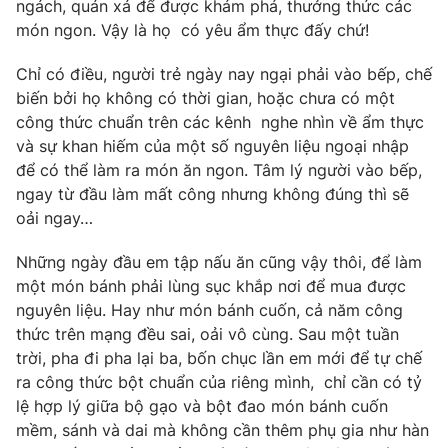
ngách, quán xá để được khám phá, thưởng thức các
món ngon. Vậy là họ có yêu ẩm thực đấy chứ!
Chỉ có điều, người trẻ ngày nay ngại phải vào bếp, chế
THỜI BÁO VTV
biến bởi họ không có thời gian, hoặc chưa có một
công thức chuẩn trên các kênh nghe nhìn về ẩm thực
và sự khan hiếm của một số nguyên liệu ngoại nhập
Theo dõi báo trên
để có thể làm ra món ăn ngon. Tâm lý người vào bếp,
ngay từ đầu làm mất công nhưng không đúng thì sẽ
Cơ quan chủ quản:
Đài Truyền hình Việt Nam
oải ngay…
Cơ quan báo chí:
Thời báo VTV
Những ngày đầu em tập nấu ăn cũng vậy thôi, để làm
Giấy phép hoạt động báo in và báo điện tử số 483/GP-BTTTT
một món bánh phải lùng sục khắp nơi để mua được
cấp ngày 29/12/2023
nguyên liệu. Hay như món bánh cuốn, cả năm công
Tổng Biên tập:
Vũ Thanh Thủy
thức trên mạng đều sai, oải vô cùng. Sau một tuần
Phó Tổng Biên tập:
Nguyễn Thị Mỹ Hạnh, Phạm Quốc Thắng,
trời, pha đi pha lại ba, bốn chục lần em mới để tự chế
Nguyễn Trọng Ninh
ra công thức bột chuẩn của riêng mình, chỉ cần có tỷ
Tổng đài VTV:
024.38 355 931 - 024.38 355 932
lệ hợp lý giữa bộ gạo và bột đao món bánh cuốn
Ðiện thoại Thời báo VTV:
024.66 897 897
mềm, sánh và dai mà không cần thêm phụ gia như hàn