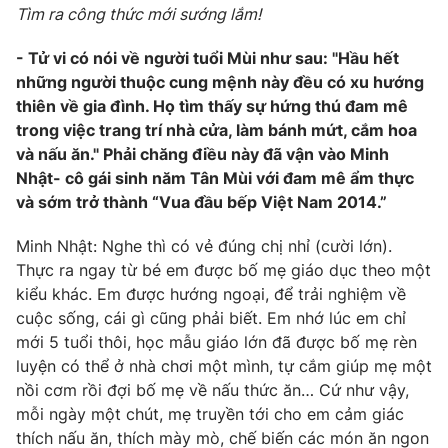
Phim VTV
Tìm ra công thức mới sướng lắm!
Giải trí
Hậu trường
- Tử vi có nói về người tuổi Mùi như sau: "Hầu hết
Điện ảnh
Đời sống
những người thuộc cung mệnh này đều có xu hướng
Nhân vật
Âm nhạc
thiên về gia đình. Họ tìm thấy sự hứng thú đam mê
Du lịch
Khán giả
trong việc trang trí nhà cửa, làm bánh mứt, cắm hoa
Giáo dục
Sao
và nấu ăn." Phải chăng điều này đã vận vào Minh
Làm đẹp
Giải sao mai
Nhật- cô gái sinh năm Tân Mùi với đam mê ẩm thực
Tuyển sinh
Công nghệ
Chất lượng cuộc sống
và sớm trở thành “Vua đầu bếp Việt Nam 2014.”
Học trực tuyến
Hitech Công nghệ tương lai
Minh Nhật: Nghe thì có vẻ đúng chị nhỉ (cười lớn).
Giao lưu trực tuyến
Thực ra ngay từ bé em được bố mẹ giáo dục theo một
Sản phẩm
kiểu khác. Em được hướng ngoại, để trải nghiệm về
Lịch phát sóng
Thị trường
cuộc sống, cái gì cũng phải biết. Em nhớ lúc em chỉ
mới 5 tuổi thôi, học mẫu giáo lớn đã được bố mẹ rèn
Tư vấn
luyện có thể ở nhà chơi một mình, tự cắm giúp mẹ một
Chuyên mục khác
nồi cơm rồi đợi bố mẹ về nấu thức ăn… Cứ như vậy,
mỗi ngày một chút, mẹ truyền tới cho em cảm giác
Emagazine
Podcast
thích nấu ăn, thích mày mò, chế biến các món ăn ngon