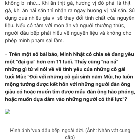
không bị nhừ… Khi ăn thịt gà, hương vị đó phải là thịt
gà, khi ăn hải sản thì nhận ra ngay hương vị hải sản. Sử
dụng quá nhiều gia vị sẽ thay đổi tính chất của nguyên
liệu. Nếu có tâm với món ăn và người thưởng thức,
người đầu bếp phải hiểu về nguyên liệu và không cho
phép mình phạm sai lầm.
- Trên một số bài báo, Minh Nhật có chia sẻ đang yêu
một "đại gia" hơn em 11 tuổi. Thấy cũng "na ná"
những gì tử vi nói về về tình yêu của những cô gái
tuổi Mùi: "Đối với những cô gái sinh năm Mùi, họ luôn
mộng tưởng được kết hôn với những người đàn ông
giàu có hoặc muốn tìm được mẫu đàn ông hào phóng,
hoặc muốn dựa dẫm vào những người có thế lực"?
Hình ảnh 'vua đầu bếp' ngoài đời. (Ảnh: Nhân vật cung
cấp)