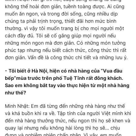
không thể hoài đơn giản, tuềnh toàng được. Ai cũng
muốn ăn ngon, và trong đời sống, cũng nhiều dịp
chúng ta phải trịnh trọng, thiết đãi hơn mức bình
thường. vì vậy tôi muốn trang bị cho mọi người một
cách đầy đủ. Tôi sẽ cố gắng giúp mọi người nếu
những món ngon mà đơn giản. Có những món tưởng
phúc tạp nhưng nếu biết cách thức, công thức thì rất
đơn giản. Vấn đề là công thức chi tiết và những lưu ý.
- Tôi biết ở Hà Nội, hiện có nhà hàng của “Vua đầu
bếp”mùa trước trên phố Tuệ Tĩnh rất đông khách.
Sao em không bắt tay vào thực hiện từ một nhà hàng
như thế?
Minh Nhật: Em đã từng đến những nhà hàng như thế
và khá buồn khi ra về. Tập tính của người Việt mình khi
đến nhà hàng thưởng thức, nếu ngon thì họ sẽ khen và
quay lại nhưng nếu không hài lòng thì họ sẽ… chịu
đựng và nghiễm nhiên chấp nhận. Vì vậy, em muốn