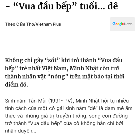
Chính trị
- “Vua đầu bếp” tuổi… dê
Truyền hình
Văn hóa - Giải trí
Xã hội
Y tế
Theo Cẩm Thơ/Vietnam Plus
Đời sống
Pháp luật
Công nghệ
Giáo dục
Y tế
Không chỉ gây “sốt” khi trở thành “Vua đầu
bếp” trẻ nhất Việt Nam, Minh Nhật còn trở
Thế giới
thành nhân vật “nóng” trên mặt báo tại thời
điểm đó.
Tin tức
Kinh tế
Thế giới đó đây
Sinh năm Tân Mùi (1991- PV), Minh Nhật hội tụ nhiều
Tài chính
tính cách của một cô gái sinh năm “dê” là đam mê ẩm
Dữ liệu và đời sống
Câu chuyện quốc tế
thực và những giá trị truyền thống, song con đường
Thị trường
trở thành “Vua đầu bếp” của cô không hẳn chỉ bởi
Truyền hình
Góc doanh nghiệp
nhân duyên…