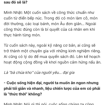
sau đó sẽ là?
Minh Nhật: Một cuốn sách về công thức chuẩn như
cuốn từ điển bếp núc. Trong đó có món làm cỗ, món
đời thường, các loại bánh, món Âu đơn giản… Ngoài
công thức đúng còn là bí quyết của cá nhân em khi
thực hành từng món.
Từ cuốn sách này, ngoài kỹ năng cơ bản, ai cũng sẽ
trở thành một chuyên gia với những kinh nghiệm riêng.
Ai cũng có lý do để mua quyển sách đó. Lên kế hoạch
hoạt động cộng đồng về khơi nguồn cảm hứng nấu ăn.
Là "bà chúa kho" của người yêu… đại gia
- Cuộc sống hiện đại, người ta muốn ăn ngon nhưng
phải tối giản và nhanh, liệu chiến lược của em có phải
là “thức thời” không?
Minh Nhật: Nói gì thì nói, cuộc sống chúng ta cũng