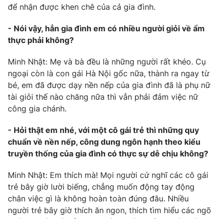
để nhận được khen chê của cả gia đình.
Photo
Infographic
- Nói vậy, hẳn gia đình em có nhiều người giỏi về ẩm
thực phải không?
Video
Shorts video
Minh Nhật: Mẹ và bà đều là những người rất khéo. Cụ
VTV Money
VTV Thể thao
ngoại còn là con gái Hà Nội gốc nữa, thành ra ngay từ
bé, em đã được dạy nền nếp của gia đình đã là phụ nữ
tài giỏi thế nào chăng nữa thì vẫn phải đảm việc nữ
VTV Sức khoẻ
Bất động sản
công gia chánh.
Thị trường 24h
Tấm lòng Việt
- Hỏi thật em nhé, với một cô gái trẻ thì những quy
chuẩn về nền nếp, công dung ngôn hạnh theo kiểu
truyền thống của gia đình có thực sự dễ chịu không?
VTV4
Vươn mình bằng AI
Minh Nhật: Em thích mà! Mọi người cứ nghĩ các cô gái
VTV9
VTV8
trẻ bây giờ lười biếng, chẳng muốn động tay động
chân việc gì là không hoàn toàn đúng đâu. Nhiều
người trẻ bây giờ thích ăn ngon, thích tìm hiểu các ngõ
Liên hệ tòa soạn
English