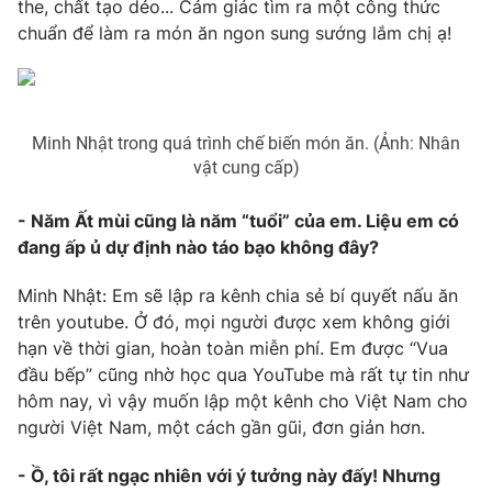
Email:
toasoan@vtv.vn
the, chất tạo dẻo... Cảm giác tìm ra một công thức
chuẩn để làm ra món ăn ngon sung sướng lắm chị ạ!
Liên hệ quảng cáo:
024-7300.7108
Minh Nhật trong quá trình chế biến món ăn. (Ảnh: Nhân
vật cung cấp)
- Năm Ất mùi cũng là năm “tuổi” của em. Liệu em có
đang ấp ủ dự định nào táo bạo không đây?
Minh Nhật: Em sẽ lập ra kênh chia sẻ bí quyết nấu ăn
trên youtube. Ở đó, mọi người được xem không giới
® Cấm sao chép dưới mọi hình thức nếu không có sự chấp
hạn về thời gian, hoàn toàn miễn phí. Em được “Vua
thuận bằng văn bản. Ghi rõ nguồn VTV.vn khi phát hành lại
đầu bếp” cũng nhờ học qua YouTube mà rất tự tin như
thông tin từ website này.
hôm nay, vì vậy muốn lập một kênh cho Việt Nam cho
người Việt Nam, một cách gần gũi, đơn giản hơn.
- Ồ, tôi rất ngạc nhiên với ý tưởng này đấy! Nhưng