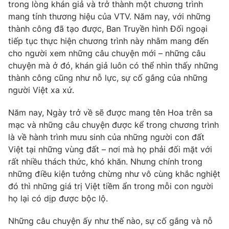
Phim VTV
trong lòng khán giả và trở thành một chương trình
Giải trí
mang tính thương hiệu của VTV. Năm nay, với những
Hậu trường
thành công đã tạo được, Ban Truyền hình Đối ngoại
Điện ảnh
Đời sống
tiếp tục thực hiện chương trình này nhằm mang đến
Nhân vật
Âm nhạc
cho người xem những câu chuyện mới – những câu
Du lịch
Khán giả
chuyện mà ở đó, khán giả luôn có thể nhìn thấy những
Giáo dục
Sao
thành công cũng như nỗ lực, sự cố gắng của những
Làm đẹp
Giải sao mai
người Việt xa xứ.
Tuyển sinh
Công nghệ
Chất lượng cuộc sống
Học trực tuyến
Năm nay, Ngày trở về sẽ được mang tên Hoa trên sa
Hitech Công nghệ tương lai
mạc và những câu chuyện được kể trong chương trình
Giao lưu trực tuyến
là về hành trình mưu sinh của những người con đất
Sản phẩm
Việt tại những vùng đất – nơi mà họ phải đối mặt với
Lịch phát sóng
rất nhiều thách thức, khó khăn. Nhưng chính trong
Thị trường
những điều kiện tưởng chừng như vô cùng khắc nghiệt
Tư vấn
đó thì những giá trị Việt tiềm ẩn trong mỗi con người
Chuyên mục khác
họ lại có dịp được bộc lộ.
Emagazine
Podcast
Những câu chuyện ấy như thế nào, sự cố gắng và nỗ