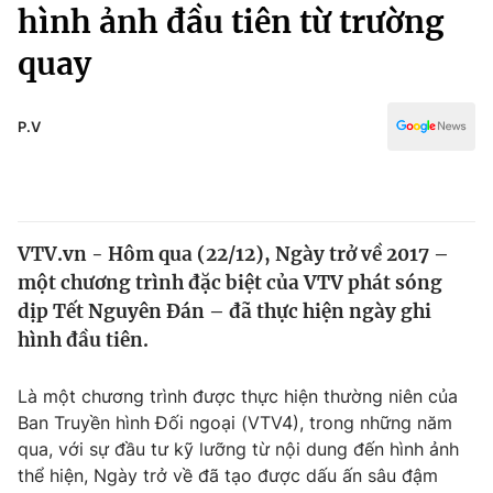
Chính trị
hình ảnh đầu tiên từ trường
Truyền hình
quay
Văn hóa - Giải trí
Xã hội
Y tế
Đời sống
P.V
Pháp luật
Công nghệ
Giáo dục
Y tế
VTV.vn - Hôm qua (22/12), Ngày trở về 2017 –
Thế giới
một chương trình đặc biệt của VTV phát sóng
Tin tức
dịp Tết Nguyên Đán – đã thực hiện ngày ghi
Kinh tế
hình đầu tiên.
Thế giới đó đây
Tài chính
Dữ liệu và đời sống
Câu chuyện quốc tế
Là một chương trình được thực hiện thường niên của
Thị trường
Ban Truyền hình Đối ngoại (VTV4), trong những năm
qua, với sự đầu tư kỹ lưỡng từ nội dung đến hình ảnh
Truyền hình
Góc doanh nghiệp
thể hiện, Ngày trở về đã tạo được dấu ấn sâu đậm