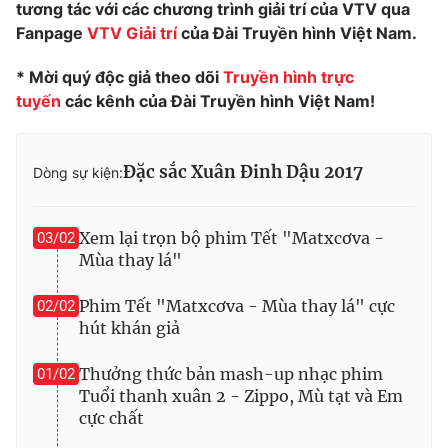
tương tác với các chương trình giải trí của VTV qua
Fanpage
VTV Giải trí
của Đài Truyền hình Việt Nam.
* Mời quý độc giả theo dõi
Truyền hình trực
tuyến
các kênh của Đài Truyền hình Việt Nam!
Đặc sắc Xuân Đinh Dậu 2017
Dòng sự kiện:
Xem lại trọn bộ phim Tết "Matxcơva -
03/02
Mùa thay lá"
Phim Tết "Matxcơva - Mùa thay lá" cực
02/02
hút khán giả
Thưởng thức bản mash-up nhạc phim
01/02
Tuổi thanh xuân 2 - Zippo, Mù tạt và Em
cực chất