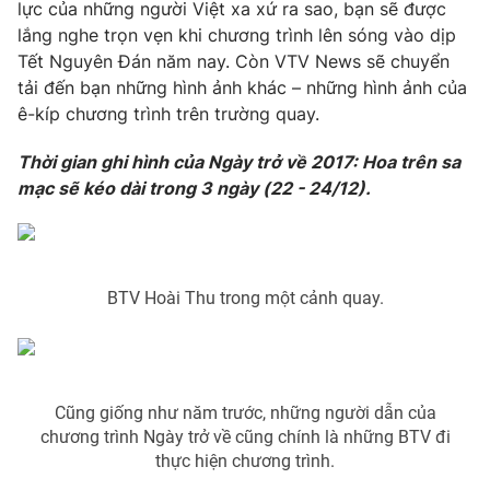
lực của những người Việt xa xứ ra sao, bạn sẽ được
Photo
lắng nghe trọn vẹn khi chương trình lên sóng vào dịp
Infographic
Tết Nguyên Đán năm nay. Còn VTV News sẽ chuyển
tải đến bạn những hình ảnh khác – những hình ảnh của
Video
Shorts video
ê-kíp chương trình trên trường quay.
VTV Money
Thời gian ghi hình của Ngày trở về 2017: Hoa trên sa
VTV Thể thao
mạc sẽ kéo dài trong 3 ngày (22 - 24/12).
VTV Sức khoẻ
Bất động sản
Thị trường 24h
Tấm lòng Việt
BTV Hoài Thu trong một cảnh quay.
VTV4
Vươn mình bằng AI
Cũng giống như năm trước, những người dẫn của
VTV9
VTV8
chương trình Ngày trở về cũng chính là những BTV đi
thực hiện chương trình.
Liên hệ tòa soạn
English