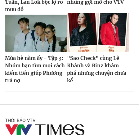
Tuấn, Lan Lok bộc lộ rõ
những gợi mở cho VTV
mưu đồ
Mùa hè năm ấy - Tập 3:
"Sao Check" cùng Lê
Nhóm bạn tìm mọi cách
Khánh và Binz khám
kiếm tiền giúp Phương
phá những chuyện chưa
trả nợ
kể
THỜI BÁO VTV