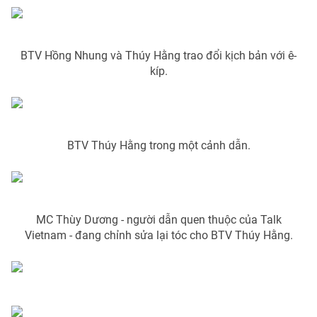
BTV Hồng Nhung và Thúy Hằng trao đổi kịch bản với ê-
THỜI BÁO VTV
kíp.
Theo dõi báo trên
BTV Thúy Hằng trong một cảnh dẫn.
Cơ quan chủ quản:
Đài Truyền hình Việt Nam
Cơ quan báo chí:
Thời báo VTV
Giấy phép hoạt động báo in và báo điện tử số 483/GP-BTTTT
cấp ngày 29/12/2023
MC Thùy Dương - người dẫn quen thuộc của Talk
Tổng Biên tập:
Vũ Thanh Thủy
Vietnam - đang chỉnh sửa lại tóc cho BTV Thúy Hằng.
Phó Tổng Biên tập:
Nguyễn Thị Mỹ Hạnh, Phạm Quốc Thắng,
Nguyễn Trọng Ninh
Tổng đài VTV:
024.38 355 931 - 024.38 355 932
Ðiện thoại Thời báo VTV:
024.66 897 897