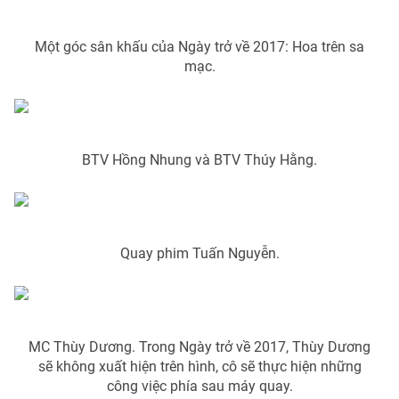
Email:
toasoan@vtv.vn
Liên hệ quảng cáo:
024-7300.7108
Một góc sân khấu của Ngày trở về 2017: Hoa trên sa
mạc.
BTV Hồng Nhung và BTV Thúy Hằng.
Quay phim Tuấn Nguyễn.
® Cấm sao chép dưới mọi hình thức nếu không có sự chấp
thuận bằng văn bản. Ghi rõ nguồn VTV.vn khi phát hành lại
thông tin từ website này.
MC Thùy Dương. Trong Ngày trở về 2017, Thùy Dương
sẽ không xuất hiện trên hình, cô sẽ thực hiện những
công việc phía sau máy quay.