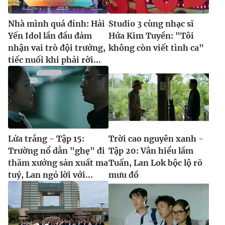
Ðiện thoại Thời báo VTV:
024.66 897 897
Email:
toasoan@vtv.vn
Nhà mình quá đỉnh: Hải
Studio 3 cùng nhạc sĩ
Liên hệ quảng cáo:
024-7300.7108
Yến Idol lần đầu đảm
Hứa Kim Tuyền: "Tôi
nhận vai trò đội trưởng,
không còn viết tình ca"
tiếc nuối khi phải rời...
Lửa trắng - Tập 15:
Trời cao nguyên xanh -
Trường nổ dẫn "ghẹ" đi
Tập 20: Vân hiểu lầm
thăm xưởng sản xuất ma
Tuấn, Lan Lok bộc lộ rõ
tuý, Lan ngỏ lời với...
mưu đồ
® Cấm sao chép dưới mọi hình thức nếu không có sự chấp
thuận bằng văn bản. Ghi rõ nguồn VTV.vn khi phát hành lại
thông tin từ website này.