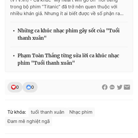
trong bộ phim “Titanic” đã trở nên quen thuộc với
Photo
Infographic
nhiều khán giả. Nhưng ít ai biết được về số phận ra...
Video
Shorts video
Những ca khúc nhạc phim gây sốt của "Tuổi
thanh xuân"
VTV Money
VTV Thể thao
Phạm Toàn Thắng từng sửa lời ca khúc nhạc
phim "Tuổi thanh xuân"
VTV Sức khoẻ
Bất động sản
Thị trường 24h
Tấm lòng Việt
0
0
VTV4
Vươn mình bằng AI
Từ khóa:
tuổi thanh xuân
Nhạc phim
VTV9
VTV8
Đam mê nghiệt ngã
Liên hệ tòa soạn
English