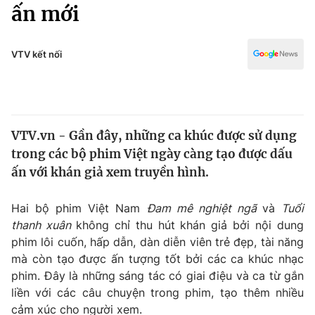
Chính trị
ấn mới
Truyền hình
Văn hóa - Giải trí
Xã hội
Y tế
VTV kết nối
Đời sống
Pháp luật
Công nghệ
Giáo dục
Y tế
VTV.vn - Gần đây, những ca khúc được sử dụng
trong các bộ phim Việt ngày càng tạo được dấu
Thế giới
ấn với khán giả xem truyền hình.
Tin tức
Kinh tế
Hai bộ phim Việt Nam
Đam mê nghiệt ngã
và
Tuổi
Thế giới đó đây
thanh xuân
không chỉ thu hút khán giả bởi nội dung
Tài chính
phim lôi cuốn, hấp dẫn, dàn diễn viên trẻ đẹp, tài năng
Dữ liệu và đời sống
Câu chuyện quốc tế
mà còn tạo được ấn tượng tốt bởi các ca khúc nhạc
Thị trường
phim. Đây là những sáng tác có giai điệu và ca từ gắn
Truyền hình
liền với các câu chuyện trong phim, tạo thêm nhiều
Góc doanh nghiệp
cảm xúc cho người xem.