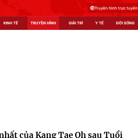
Truyền hình trực tuyến
KINH TẾ
TRUYỀN HÌNH
GIẢI TRÍ
Y TẾ
ĐỜI SỐNG
Pháp luật
Y tế
Truyền hình
Multimedia
Phim VTV
Video
Hậu trường
Shorts video
Nhân vật
Podcast
Khán giả
EMagazine
Giải sao mai
Photo
nhất của Kang Tae Oh sau Tuổi
Infographic