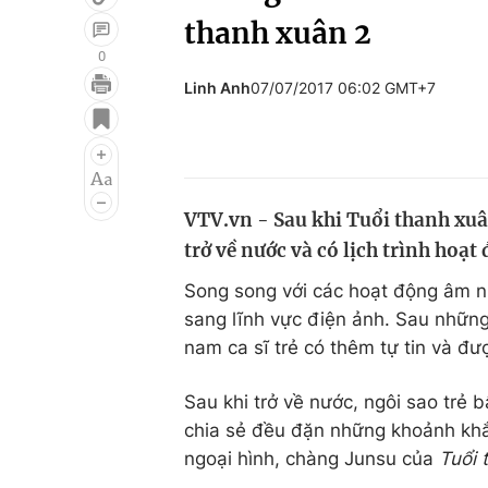
thanh xuân 2
0
Linh Anh
07/07/2017 06:02 GMT+7
Giải trí
Đời sống
Điện ảnh
Du lịch
Âm nhạc
Làm đẹp
VTV.vn - Sau khi Tuổi thanh xuâ
Sao
Chất lượng cuộc sốn
trở về nước và có lịch trình hoạt
Song song với các hoạt động âm n
sang lĩnh vực điện ảnh. Sau những
nam ca sĩ trẻ có thêm tự tin và đ
Sau khi trở về nước, ngôi sao trẻ 
chia sẻ đều đặn những khoảnh khắ
ngoại hình, chàng Junsu của
Tuổi 