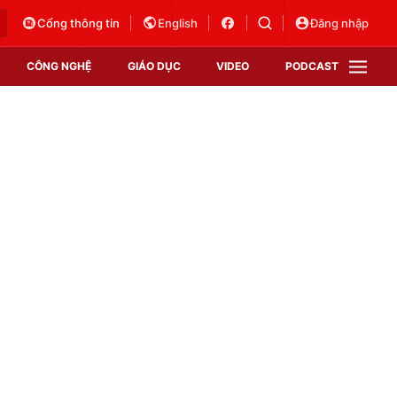
Cổng thông tin
English
Đăng nhập
CÔNG NGHỆ
GIÁO DỤC
VIDEO
PODCAST
VTV Money
VTV Thể thao
VTV Sức khoẻ
Bất động sản
Thị trường 24h
Tấm lòng Việt
Vươn mình bằng AI
VTV4
VTV8
VTV9
Lịch phát sóng
Giao lưu trực tuyến
Sự kiện