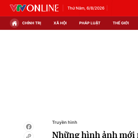
Thứ Năm, 6/8/2026
CHÍNH TRỊ
XÃ HỘI
PHÁP LUẬT
THẾ GIỚI
Chính trị
Xã hội
Thế giới
Kinh tế
Tin tức
Tài chính
Thế giới đó đây
Thị trường
Câu chuyện quốc tế
Góc doanh nghiệp
Dữ liệu và đời sống
Truyền hình
Những hình ảnh mới 