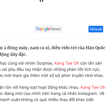
Góc ảnh
Giáo dục
Công nghệ
Chia sẻ
Tuyển sinh
Hitech Công ng
Học trực tuyến
Sản phẩm
n 2 đóng máy, nam ca sĩ, diễn viên trẻ của Hàn Quốc
g
Thị trường
 động dày đặc.
Tư vấn
hạc cùng với nhóm 5urprise,
Kang Tae Oh
còn lấn sân
 vai phụ đầu tay nhận được những phản hồi tích cực,
ược mời tham gia thêm một số bộ phim truyền hình khác.
bận rộn với hàng loạt hoạt động khác nhau.
Kang Tae Oh
c đáng nhớ của mình trên trang cá nhân Instagram. Về
thanh xuân
không có quá nhiều thay đổi khác biệt.