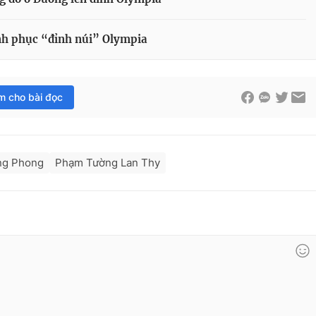
hinh phục “đỉnh núi” Olympia
im cho bài đọc
ng Phong
Phạm Tường Lan Thy