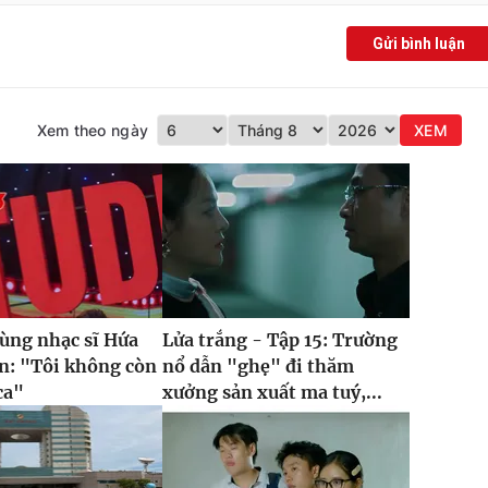
Gửi bình luận
Xem theo ngày
XEM
cùng nhạc sĩ Hứa
Lửa trắng - Tập 15: Trường
n: "Tôi không còn
nổ dẫn "ghẹ" đi thăm
ca"
xưởng sản xuất ma tuý,...