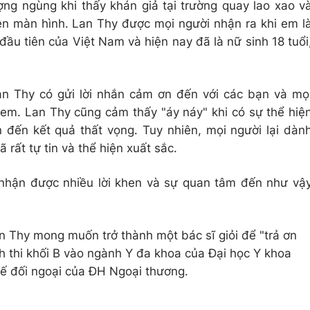
ng ngùng khi thấy khán giả tại trường quay lao xao v
rên màn hình. Lan Thy được mọi người nhận ra khi em l
đầu tiên của Việt Nam và hiện nay đã là nữ sinh 18 tuổi
an Thy có gửi lời nhắn cảm ơn đến với các bạn và mọ
 em. Lan Thy cũng cảm thấy "áy náy" khi có sự thể hiệ
n đến kết quả thất vọng. Tuy nhiên, mọi người lại dàn
ã rất tự tin và thể hiện xuất sắc.
 nhận được nhiều lời khen và sự quan tâm đến như vậ
an Thy mong muốn trở thành một bác sĩ giỏi để "trả ơn
 thi khối B vào ngành Y đa khoa của Đại học Y khoa
ế đối ngoại của ĐH Ngoại thương.