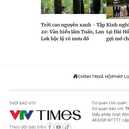
Trời cao nguyên xanh - Tập
Kinh ngh
20: Vân hiểu lầm Tuấn, Lan
tại Đài H
Lok bộc lộ rõ mưu đồ
gợi mở c
CHÍNH TRỊ
XÃ HỘI
PHÁP L
Cơ quan chủ quản:
THỜI BÁO VTV
Cơ quan báo chí:
T
Giấy phép hoạt độn
483/GP-BTTTT cấp
Theo dõi báo trên