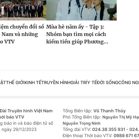
iệm chuyển đổi số
Mùa hè năm ấy - Tập 3:
ồ Nam và những
Nhóm bạn tìm mọi cách
ho VTV
kiếm tiền giúp Phương...
UẬT
THẾ GIỚI
KINH TẾ
TRUYỀN HÌNH
GIẢI TRÍ
Y TẾ
ĐỜI SỐNG
CÔNG NG
Đài Truyền hình Việt Nam
Tổng Biên tập:
Vũ Thanh Thủy
hời báo VTV
Phó Tổng Biên tập:
Nguyễn Thị Mỹ Hạ
g báo in và báo điện tử số
Nguyễn Trọng Ninh
 ngày 29/12/2023
Tổng đài VTV:
024.38 355 931 - 024
Ðiện thoại Thời báo VTV:
0988 671 6