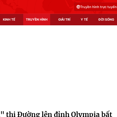
Truyền hình trực tuyến
KINH TẾ
TRUYỀN HÌNH
GIẢI TRÍ
Y TẾ
ĐỜI SỐNG
Pháp luật
Y tế
Truyền hình
Multimedia
Phim VTV
Video
Hậu trường
Shorts video
Nhân vật
Podcast
Khán giả
EMagazine
Giải sao mai
Photo
 thi Đường lên đỉnh Olympia bất
Infographic