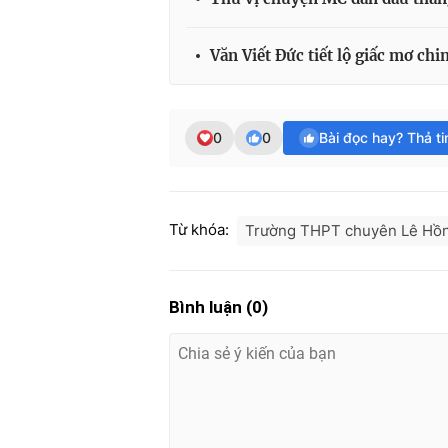
Văn Viết Đức tiết lộ giấc mơ c
0
0
Bài đọc hay? Thả t
Từ khóa:
Trường THPT chuyên Lê Hồ
Bình luận
(
0
)