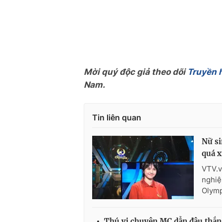
Mời quý độc giả theo dõi
Truyền 
Nam.
Tin liên quan
Nữ si
quá x
VTV.v
nghiệ
Olymp
Thú vị chuyện MC dẫn đâu thắ