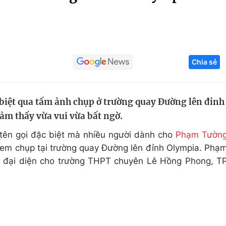
Góc ảnh
Giáo dục
Công nghệ
Chia sẻ
Tuyển sinh
Hitech Công ng
Học trực tuyến
Sản phẩm
 biệt qua tấm ảnh chụp ở trường quay Đường lên đỉnh
g
Thị trường
m thấy vừa vui vừa bất ngờ.
Tư vấn
à tên gọi đặc biệt mà nhiều người dành cho
Phạm Tườn
 em chụp tại trường quay Đường lên đỉnh Olympia. Phạ
2, đại diện cho trường THPT chuyên Lê Hồng Phong, T