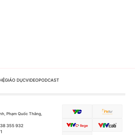
HỆ
GIÁO DỤC
VIDEO
PODCAST
nh, Phạm Quốc Thắng,
.38 355 932
71