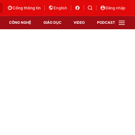
Cổng thông tin
English
Đăng nhập
CÔNG NGHỆ
GIÁO DỤC
VIDEO
PODCAST
VTV Money
VTV Thể thao
VTV Sức khoẻ
Bất động sản
Thị trường 24h
Tấm lòng Việt
Vươn mình bằng AI
VTV4
VTV8
VTV9
Lịch phát sóng
Giao lưu trực tuyến
Sự kiện