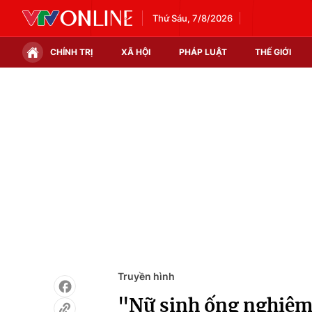
Thứ Sáu, 7/8/2026
CHÍNH TRỊ
XÃ HỘI
PHÁP LUẬT
THẾ GIỚI
Chính trị
Xã hội
Thế giới
Kinh tế
Tin tức
Tài chính
Thế giới đó đây
Thị trường
Câu chuyện quốc tế
Góc doanh nghiệp
Dữ liệu và đời sống
Truyền hình
"Nữ sinh ống nghiệm"