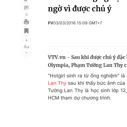
ngờ vì được chú ý
0
PV
03/03/2016 15:09 GMT+7
Giải trí
Đời sống
Điện ảnh
Du lịch
Âm nhạc
Làm đẹp
VTV.vn - Sau khi được chú ý đặc
Sao
Chất lượng cuộc sốn
Olympia, Phạm Tường Lan Thy cả
"Hotgirl sinh ra từ ống nghiệm" l
Lan Thy
sau khi thấy bức ảnh của
Tường Lan Thy là học sinh lớp 1
HCM tham dự chương trình.