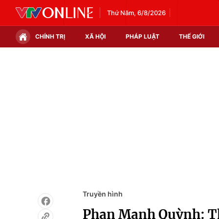
Thứ Năm, 6/8/2026
CHÍNH TRỊ
XÃ HỘI
PHÁP LUẬT
THẾ GIỚI
Chính trị
Xã hội
Thế giới
Kinh tế
Tin tức
Tài chính
Thế giới đó đây
Thị trường
Câu chuyện quốc tế
Góc doanh nghiệp
Dữ liệu và đời sống
Truyền hình
Phan Mạnh Quỳnh: Th