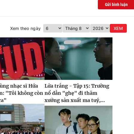
Gửi bình luận
Xem theo ngày
XEM
cùng nhạc sĩ Hứa
Lửa trắng - Tập 15: Trường
n: "Tôi không còn
nổ dẫn "ghẹ" đi thăm
ca"
xưởng sản xuất ma tuý,...