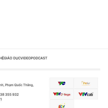
HỆ
GIÁO DỤC
VIDEO
PODCAST
nh, Phạm Quốc Thắng,
.38 355 932
71