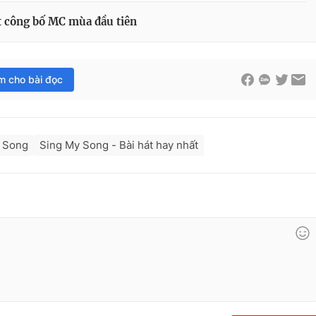
t công bố MC mùa đầu tiên
im cho bài đọc
 Song
Sing My Song - Bài hát hay nhất