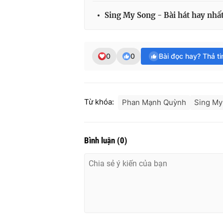
Sing My Song - Bài hát hay nhấ
0
0
Bài đọc hay? Thả t
Từ khóa:
Phan Mạnh Quỳnh
Sing My
Bình luận
(
0
)