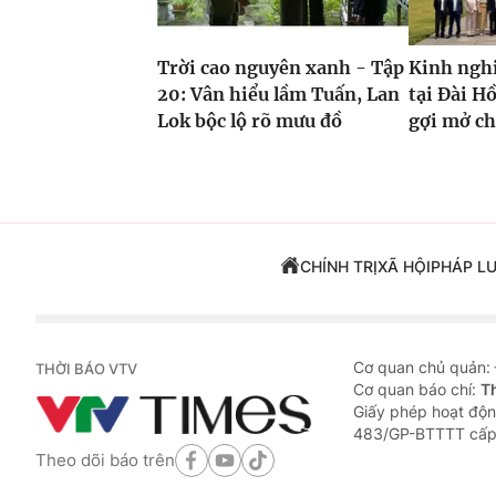
Trời cao nguyên xanh - Tập
Kinh ngh
20: Vân hiểu lầm Tuấn, Lan
tại Đài H
Lok bộc lộ rõ mưu đồ
gợi mở c
CHÍNH TRỊ
XÃ HỘI
PHÁP L
Cơ quan chủ quản:
THỜI BÁO VTV
Cơ quan báo chí:
T
Giấy phép hoạt độn
483/GP-BTTTT cấp
Theo dõi báo trên