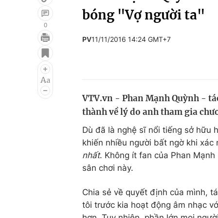
bóng "Vợ người ta"
0
PV
11/11/2016 14:24 GMT+7
Giải trí
Đời sống
Điện ảnh
Du lịch
Âm nhạc
Làm đẹp
VTV.vn - Phan Mạnh Quỳnh - tác 
Sao
Chất lượng cuộc sốn
thành về lý do anh tham gia chư
Dù đã là nghệ sĩ nổi tiếng sở hữu
khiến nhiều người bất ngờ khi xác
nhất
. Không ít fan của Phan Mạnh
sân chơi này.
Chia sẻ về quyết định của mình, t
tôi trước kia hoạt động âm nhạc với
hơn. Tuy nhiên, phần lớn mọi ngườ