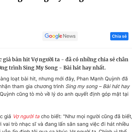
Góc ảnh
Giáo dục
Công nghệ
Chia sẻ
Tuyển sinh
Hitech Công ng
Học trực tuyến
Sản phẩm
giả bản hit Vợ người ta - đã có những chia sẻ chân
g
Thị trường
ơng trình Sing My Song - Bài hát hay nhất.
Tư vấn
 hàng loạt bài hit, nhưng mới đây, Phan Mạnh Quỳnh đã
 nhận tham gia chương trình
Sing my song – Bài hát hay
 Quỳnh cũng tò mò về lý do anh quyết định góp mặt tại
ác giả
Vợ người ta
cho biết: "Như mọi người cũng đã biết
 vai trò nhạc sĩ và đang lấn sân sang việc đi hát nhiều
i vẫn ấn định tôi qua ca khúc
Vợ người ta
. Chính vì thế,