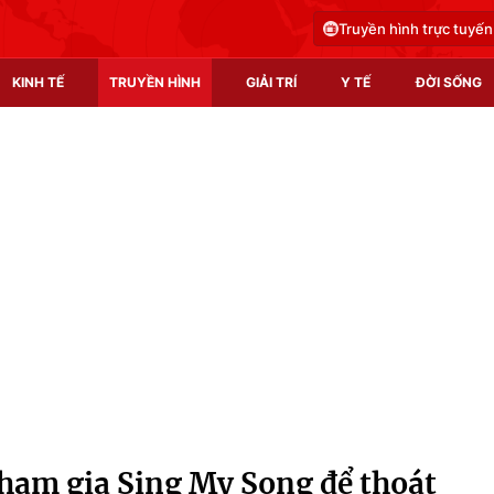
Truyền hình trực tuyến
KINH TẾ
TRUYỀN HÌNH
GIẢI TRÍ
Y TẾ
ĐỜI SỐNG
Pháp luật
Y tế
Truyền hình
Multimedia
Phim VTV
Video
Hậu trường
Shorts video
Nhân vật
Podcast
Khán giả
EMagazine
Giải sao mai
Photo
am gia Sing My Song để thoát
Infographic