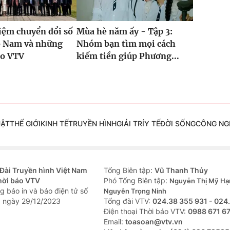
iệm chuyển đổi số
Mùa hè năm ấy - Tập 3:
ồ Nam và những
Nhóm bạn tìm mọi cách
ho VTV
kiếm tiền giúp Phương...
UẬT
THẾ GIỚI
KINH TẾ
TRUYỀN HÌNH
GIẢI TRÍ
Y TẾ
ĐỜI SỐNG
CÔNG NG
Đài Truyền hình Việt Nam
Tổng Biên tập:
Vũ Thanh Thủy
hời báo VTV
Phó Tổng Biên tập:
Nguyễn Thị Mỹ Hạ
g báo in và báo điện tử số
Nguyễn Trọng Ninh
 ngày 29/12/2023
Tổng đài VTV:
024.38 355 931 - 024
Ðiện thoại Thời báo VTV:
0988 671 6
Email:
toasoan@vtv.vn