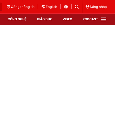
Cổng thông tin
English
Đăng nhập
CÔNG NGHỆ
GIÁO DỤC
VIDEO
PODCAST
VTV Money
VTV Thể thao
VTV Sức khoẻ
Bất động sản
Thị trường 24h
Tấm lòng Việt
Vươn mình bằng AI
VTV4
VTV8
VTV9
Lịch phát sóng
Giao lưu trực tuyến
Sự kiện