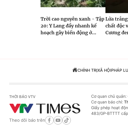
Trời cao nguyên xanh - Tập
Lửa trắng
20: Y Lang đẩy nhanh kế
chất độc v
hoạch gây biến động ở...
Cương đe
CHÍNH TRỊ
XÃ HỘI
PHÁP L
Cơ quan chủ quản:
THỜI BÁO VTV
Cơ quan báo chí:
T
Giấy phép hoạt độn
483/GP-BTTTT cấp
Theo dõi báo trên