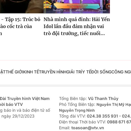
 - Tập 15: Trúc bỏ
Nhà mình quá đỉnh: Hải Yến
ào cốc trà của
Idol lần đầu đảm nhận vai
n
trò đội trưởng, tiếc nuối...
UẬT
THẾ GIỚI
KINH TẾ
TRUYỀN HÌNH
GIẢI TRÍ
Y TẾ
ĐỜI SỐNG
CÔNG NG
Đài Truyền hình Việt Nam
Tổng Biên tập:
Vũ Thanh Thủy
hời báo VTV
Phó Tổng Biên tập:
Nguyễn Thị Mỹ Hạ
g báo in và báo điện tử số
Nguyễn Trọng Ninh
 ngày 29/12/2023
Tổng đài VTV:
024.38 355 931 - 024
Ðiện thoại Thời báo VTV:
0988 671 6
Email:
toasoan@vtv.vn