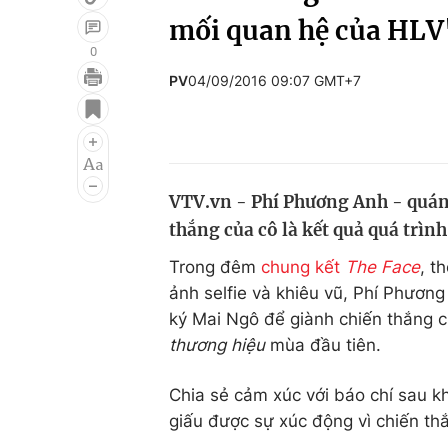
mối quan hệ của HLV
0
PV
04/09/2016 09:07 GMT+7
Giải trí
Đời sống
Điện ảnh
Du lịch
Âm nhạc
Làm đẹp
VTV.vn - Phí Phương Anh - quán
Sao
Chất lượng cuộc sốn
thắng của cô là kết quả quá trìn
Trong đêm
chung kết
The Face
, t
ảnh selfie và khiêu vũ, Phí Phươn
ký Mai Ngô để giành chiến thắng 
thương hiệu
mùa đầu tiên.
Chia sẻ cảm xúc với báo chí sau k
giấu được sự xúc động vì chiến th