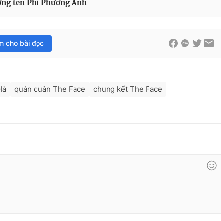
ớng tên Phí Phương Anh
im cho bài đọc
Hà
quán quân The Face
chung kết The Face