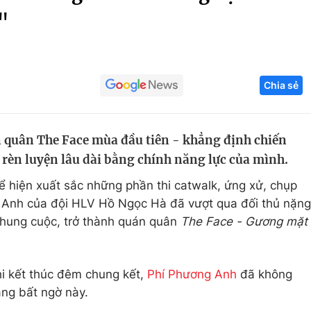
"
Góc ảnh
Giáo dục
Công nghệ
Chia sẻ
Tuyển sinh
Hitech Công ng
Học trực tuyến
Sản phẩm
 quân The Face mùa đầu tiên - khẳng định chiến
g
Thị trường
h rèn luyện lâu dài bằng chính năng lực của mình.
Tư vấn
hể hiện xuất sắc những phần thi catwalk, ứng xử, chụp
g Anh của đội HLV Hồ Ngọc Hà đã vượt qua đối thủ nặng
chung cuộc, trở thành quán quân
The Face - Gương mặt
hi kết thúc đêm chung kết,
Phí Phương Anh
đã không
ắng bất ngờ này.