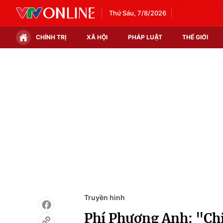
Thứ Sáu, 7/8/2026
CHÍNH TRỊ
XÃ HỘI
PHÁP LUẬT
THẾ GIỚI
Chính trị
Xã hội
Thế giới
Kinh tế
Tin tức
Tài chính
Thế giới đó đây
Thị trường
Câu chuyện quốc tế
Góc doanh nghiệp
Dữ liệu và đời sống
Truyền hình
Phí Phương Anh: "Chi