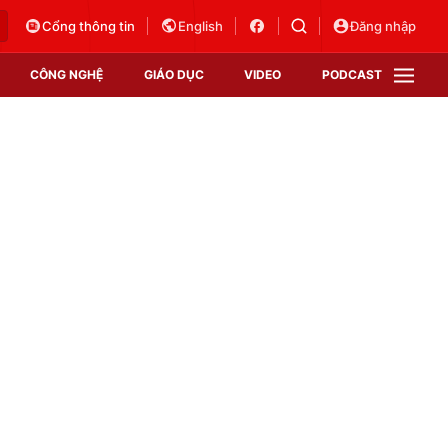
Cổng thông tin
English
Đăng nhập
CÔNG NGHỆ
GIÁO DỤC
VIDEO
PODCAST
VTV Money
VTV Thể thao
VTV Sức khoẻ
Bất động sản
Thị trường 24h
Tấm lòng Việt
Vươn mình bằng AI
VTV4
VTV8
VTV9
Lịch phát sóng
Giao lưu trực tuyến
Sự kiện