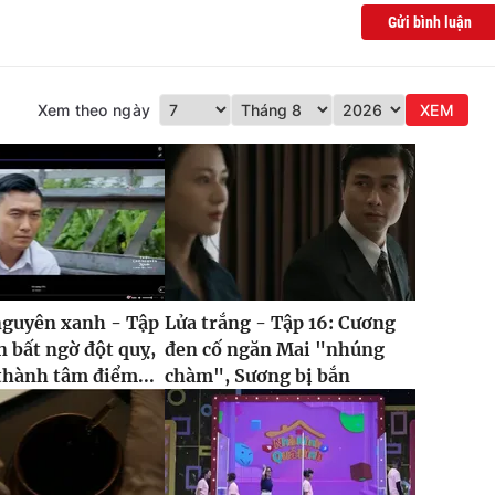
Gửi bình luận
Xem theo ngày
XEM
nguyên xanh - Tập
Lửa trắng - Tập 16: Cương
n bất ngờ đột quỵ,
đen cố ngăn Mai "nhúng
thành tâm điểm...
chàm", Sương bị bắn