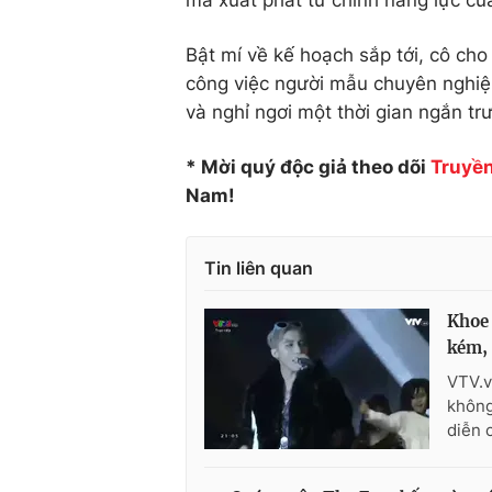
mà xuất phát từ chính năng lực của
Bật mí về kế hoạch sắp tới, cô cho
công việc người mẫu chuyên nghiệp
và nghỉ ngơi một thời gian ngắn tr
* Mời quý độc giả theo dõi
Truyền
Nam!
Tin liên quan
Khoe 
kém,
VTV.v
không
diễn 