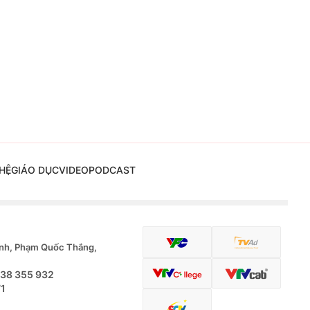
HỆ
GIÁO DỤC
VIDEO
PODCAST
nh, Phạm Quốc Thắng,
.38 355 932
71