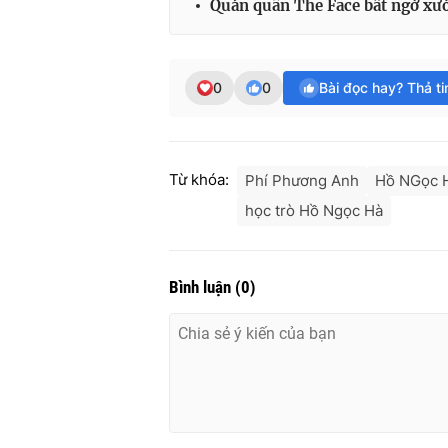
Quán quân The Face bất ngờ xư
0
0
Bài đọc hay? Thả t
Từ khóa:
Phí Phương Anh
Hồ NGọc 
học trò Hồ Ngọc Hà
Bình luận
(
0
)