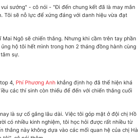
 vui sướng" - cô nói - "Đi đến chung kết đã là may mắn
h. Tôi sẽ nỗ lực để xứng đáng với danh hiệu vừa đạt
hĩ Mai Ngô sẽ chiến thắng. Nhưng khi cầm trên tay phần
 ủng hộ tôi hết mình trong hơn 2 tháng đồng hành cùng
à tâm sự.
 top 4,
Phí Phương Anh
khẳng định họ đã thể hiện khá
điều các thí sinh còn thiếu để đến với chiến thắng cuối
nay là sự cố gắng lâu dài. Việc tôi góp mặt ở đội chị Hồ
i có nhiều kinh nghiệm, tôi học hỏi được rất nhiều từ
ến thắng này không dựa vào các mối quan hệ của chị Hà