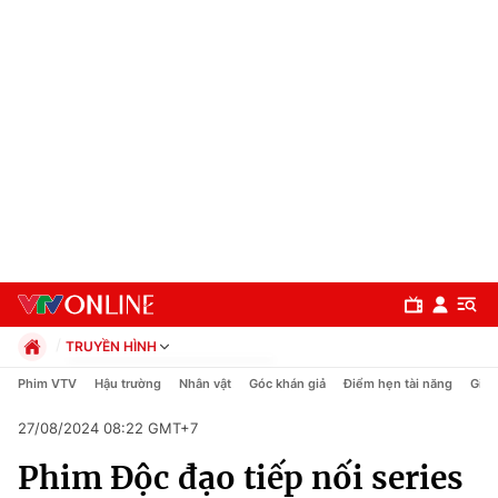
TRUYỀN HÌNH
Chính trị
Phim VTV
Hậu trường
Nhân vật
Góc khán giả
Điểm hẹn tài năng
Giải
Xã hội
27/08/2024 08:22 GMT+7
Pháp luật
Chuyên mục
Kinh tế
Phim Độc đạo tiếp nối series
Thể thao