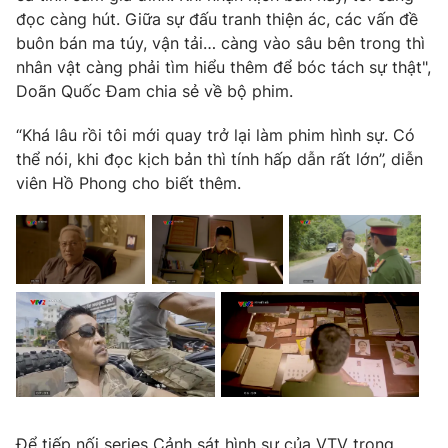
đọc càng hút. Giữa sự đấu tranh thiện ác, các vấn đề
Photo
Infographic
buôn bán ma túy, vận tải… càng vào sâu bên trong thì
nhân vật càng phải tìm hiểu thêm để bóc tách sự thật",
Video
Shorts video
Doãn Quốc Đam chia sẻ về bộ phim.
“Khá lâu rồi tôi mới quay trở lại làm phim hình sự. Có
VTV Money
VTV Thể thao
thể nói, khi đọc kịch bản thì tính hấp dẫn rất lớn”, diễn
viên Hồ Phong cho biết thêm.
VTV Sức khoẻ
Bất động sản
Thị trường 24h
Tấm lòng Việt
VTV4
Vươn mình bằng AI
VTV9
VTV8
Liên hệ tòa soạn
English
Để tiếp nối series Cảnh sát hình sự của VTV trong