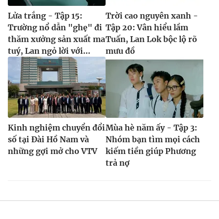
Lửa trắng - Tập 15:
Trời cao nguyên xanh -
Trường nổ dẫn "ghẹ" đi
Tập 20: Vân hiểu lầm
thăm xưởng sản xuất ma
Tuấn, Lan Lok bộc lộ rõ
tuý, Lan ngỏ lời với...
mưu đồ
Kinh nghiệm chuyển đổi
Mùa hè năm ấy - Tập 3:
số tại Đài Hồ Nam và
Nhóm bạn tìm mọi cách
những gợi mở cho VTV
kiếm tiền giúp Phương
trả nợ