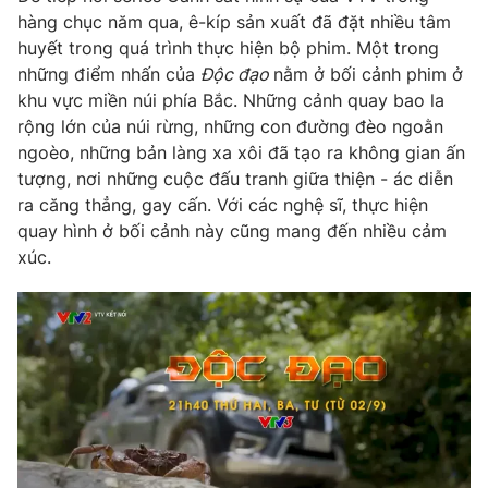
hàng chục năm qua, ê-kíp sản xuất đã đặt nhiều tâm
huyết trong quá trình thực hiện bộ phim. Một trong
những điểm nhấn của
Độc đạo
nằm ở bối cảnh phim ở
khu vực miền núi phía Bắc. Những cảnh quay bao la
THỜI BÁO VTV
rộng lớn của núi rừng, những con đường đèo ngoằn
ngoèo, những bản làng xa xôi đã tạo ra không gian ấn
tượng, nơi những cuộc đấu tranh giữa thiện - ác diễn
ra căng thẳng, gay cấn. Với các nghệ sĩ, thực hiện
Theo dõi báo trên
quay hình ở bối cảnh này cũng mang đến nhiều cảm
xúc.
Cơ quan chủ quản:
Đài Truyền hình Việt Nam
Cơ quan báo chí:
Thời báo VTV
Giấy phép hoạt động báo in và báo điện tử số 483/GP-BTTTT
cấp ngày 29/12/2023
Tổng Biên tập:
Vũ Thanh Thủy
Phó Tổng Biên tập:
Nguyễn Thị Mỹ Hạnh, Phạm Quốc Thắng,
Nguyễn Trọng Ninh
Tổng đài VTV:
024.38 355 931 - 024.38 355 932