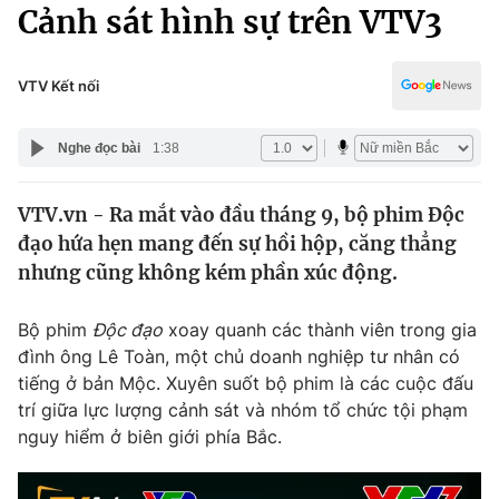
Chính trị
Cảnh sát hình sự trên VTV3
Truyền hình
Văn hóa - Giải trí
Xã hội
Y tế
VTV Kết nối
Đời sống
Pháp luật
Công nghệ
Nghe đọc bài
1:38
Giáo dục
Y tế
VTV.vn - Ra mắt vào đầu tháng 9, bộ phim Độc
đạo hứa hẹn mang đến sự hồi hộp, căng thẳng
Thế giới
nhưng cũng không kém phần xúc động.
Tin tức
Kinh tế
Bộ phim
Độc đạo
xoay quanh các thành viên trong gia
Thế giới đó đây
đình ông Lê Toàn, một chủ doanh nghiệp tư nhân có
Tài chính
tiếng ở bản Mộc. Xuyên suốt bộ phim là các cuộc đấu
Dữ liệu và đời sống
Câu chuyện quốc tế
trí giữa lực lượng cảnh sát và nhóm tổ chức tội phạm
Thị trường
nguy hiểm ở biên giới phía Bắc.
Truyền hình
Góc doanh nghiệp