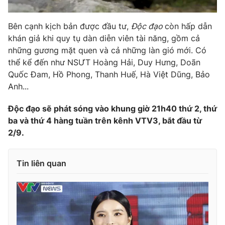
Ðiện thoại Thời báo VTV:
024.66 897 897
Email:
toasoan@vtv.vn
Bên cạnh kịch bản được đầu tư,
Độc đạo
còn hấp dẫn
Liên hệ quảng cáo:
024-7300.7108
khán giả khi quy tụ dàn diễn viên tài năng, gồm cả
những gương mặt quen và cả những làn gió mới. Có
thể kể đến như NSƯT Hoàng Hải, Duy Hưng, Doãn
Quốc Đam, Hồ Phong, Thanh Huế, Hà Việt Dũng, Bảo
Anh...
Độc đạo sẽ phát sóng vào khung giờ 21h40 thứ 2, thứ
ba và thứ 4 hàng tuần trên kênh VTV3, bắt đầu từ
2/9.
Tin liên quan
® Cấm sao chép dưới mọi hình thức nếu không có sự chấp
thuận bằng văn bản. Ghi rõ nguồn VTV.vn khi phát hành lại
thông tin từ website này.