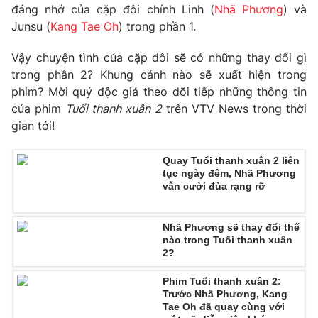
đáng nhớ của cặp đôi chính Linh (
Nhã Phương
) và
Photo
Infographic
Junsu (
Kang Tae Oh
) trong phần 1.
Vậy chuyện tình của cặp đôi sẽ có những thay đổi gì
Video
Shorts video
trong phần 2? Khung cảnh nào sẽ xuất hiện trong
phim? Mời quý độc giả theo dõi tiếp những thông tin
VTV Money
VTV Thể thao
của phim
Tuổi thanh xuân 2
trên VTV News trong thời
gian tới!
VTV Sức khoẻ
Bất động sản
Quay Tuổi thanh xuân 2 liên
tục ngày đêm, Nhã Phương
Thị trường 24h
Tấm lòng Việt
vẫn cười đùa rạng rỡ
VTV4
Vươn mình bằng AI
Nhã Phương sẽ thay đổi thế
nào trong Tuổi thanh xuân
2?
VTV9
VTV8
Phim Tuổi thanh xuân 2:
Trước Nhã Phương, Kang
Tae Oh đã quay cùng với
Liên hệ tòa soạn
English