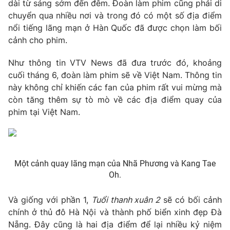
Phim VTV
dài từ sáng sớm đến đêm. Đoàn làm phim cũng phải di
Giải trí
chuyển qua nhiều nơi và trong đó có một số địa điểm
Hậu trường
nổi tiếng lãng mạn ở Hàn Quốc đã được chọn làm bối
Điện ảnh
cảnh cho phim.
Đời sống
Nhân vật
Âm nhạc
Du lịch
Như thông tin VTV News đã đưa trước đó, khoảng
Khán giả
Giáo dục
Sao
cuối tháng 6, đoàn làm phim sẽ về Việt Nam. Thông tin
Làm đẹp
Giải sao mai
này không chỉ khiến các fan của phim rất vui mừng mà
Tuyển sinh
còn tăng thêm sự tò mò về các địa điểm quay của
Công nghệ
Chất lượng cuộc sống
phim tại Việt Nam.
Học trực tuyến
Hitech Công nghệ tương lai
Giao lưu trực tuyến
Sản phẩm
Lịch phát sóng
Thị trường
Một cảnh quay lãng mạn của Nhã Phương và Kang Tae
Oh.
Tư vấn
Chuyên mục khác
Và giống với phần 1,
Tuổi thanh xuân 2
sẽ có bối cảnh
chính ở thủ đô Hà Nội và thành phố biển xinh đẹp Đà
Emagazine
Podcast
Nẵng. Đây cũng là hai địa điểm để lại nhiều kỷ niệm