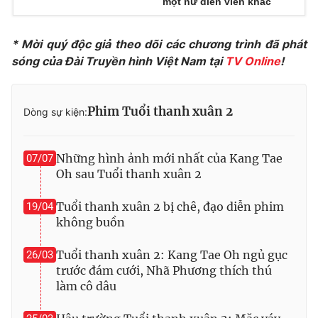
một nữ diễn viên khác
* Mời quý độc giả theo dõi các chương trình đã phát
sóng của Đài Truyền hình Việt Nam tại
TV Online
!
THỜI BÁO VTV
Phim Tuổi thanh xuân 2
Dòng sự kiện:
Theo dõi báo trên
Những hình ảnh mới nhất của Kang Tae
07/07
Oh sau Tuổi thanh xuân 2
Cơ quan chủ quản:
Đài Truyền hình Việt Nam
Cơ quan báo chí:
Thời báo VTV
Tuổi thanh xuân 2 bị chê, đạo diễn phim
19/04
Giấy phép hoạt động báo in và báo điện tử số 483/GP-BTTTT
không buồn
cấp ngày 29/12/2023
Tổng Biên tập:
Vũ Thanh Thủy
Tuổi thanh xuân 2: Kang Tae Oh ngủ gục
26/03
trước đám cưới, Nhã Phương thích thú
Phó Tổng Biên tập:
Nguyễn Thị Mỹ Hạnh, Phạm Quốc Thắng,
làm cô dâu
Nguyễn Trọng Ninh
Tổng đài VTV:
024.38 355 931 - 024.38 355 932