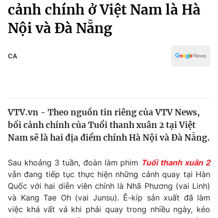
Chính trị
cảnh chính ở Việt Nam là Hà
Truyền hình
Nội và Đà Nẵng
Văn hóa - Giải trí
Xã hội
Y tế
Đời sống
CA
Pháp luật
Công nghệ
Giáo dục
Y tế
VTV.vn - Theo nguồn tin riêng của VTV News,
Thế giới
bối cảnh chính của Tuổi thanh xuân 2 tại Việt
Tin tức
Nam sẽ là hai địa điểm chính Hà Nội và Đà Nẵng.
Kinh tế
Thế giới đó đây
Sau khoảng 3 tuần, đoàn làm phim
Tuổi thanh xuân 2
Tài chính
Dữ liệu và đời sống
vẫn đang tiếp tục thực hiện những cảnh quay tại Hàn
Câu chuyện quốc tế
Thị trường
Quốc với hai diễn viên chính là Nhã Phương (vai Linh)
và Kang Tae Oh (vai Junsu). Ê-kíp sản xuất đã làm
Truyền hình
Góc doanh nghiệp
việc khá vất vả khi phải quay trong nhiều ngày, kéo