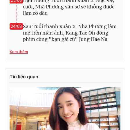
Hậu trường Tuổi thanh xuân 2: Mặc váy
25/03
Ðiện thoại Thời báo VTV:
024.66 897 897
cưới, Nhã Phương vẫn sợ sẽ không được
Email:
toasoan@vtv.vn
làm cô dâu
Liên hệ quảng cáo:
024-7300.7108
Sau Tuổi thanh xuân 2: Nhã Phương làm
24/03
mẹ trên màn ảnh, Kang Tae Oh đóng
phim cùng "bạn gái cũ" Jung Hae Na
Xem thêm
Tin liên quan
® Cấm sao chép dưới mọi hình thức nếu không có sự chấp
thuận bằng văn bản. Ghi rõ nguồn VTV.vn khi phát hành lại
thông tin từ website này.