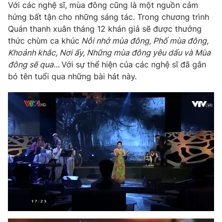
Với các nghệ sĩ, mùa đông cũng là một nguồn cảm
hứng bất tận cho những sáng tác. Trong chương trình
Quán thanh xuân tháng 12 khán giả sẽ được thưởng
thức chùm ca khúc
Nỗi nhớ mùa đông, Phố mùa đông,
THỜI BÁO VTV
Khoảnh khắc, Nơi ấy, Những mùa đông yêu dấu và Mùa
đông sẽ qua...
Với sự thể hiện của các nghệ sĩ đã gắn
bó tên tuổi qua những bài hát này.
Theo dõi báo trên
Cơ quan chủ quản:
Đài Truyền hình Việt Nam
Cơ quan báo chí:
Thời báo VTV
Giấy phép hoạt động báo in và báo điện tử số 483/GP-BTTTT
cấp ngày 29/12/2023
Tổng Biên tập:
Vũ Thanh Thủy
Phó Tổng Biên tập:
Nguyễn Thị Mỹ Hạnh, Phạm Quốc Thắng,
Nguyễn Trọng Ninh
Tổng đài VTV:
024.38 355 931 - 024.38 355 932