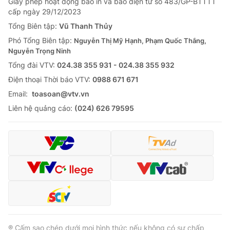
Giấy phép hoạt động báo in và báo điện tử số 483/GP-BTTTT
cấp ngày 29/12/2023
Tổng Biên tập:
Vũ Thanh Thủy
Phó Tổng Biên tập:
Nguyễn Thị Mỹ Hạnh, Phạm Quốc Thắng,
Nguyễn Trọng Ninh
Tổng đài VTV:
024.38 355 931 - 024.38 355 932
Ðiện thoại Thời báo VTV:
0988 671 671
Email:
toasoan@vtv.vn
Liên hệ quảng cáo:
(024) 626 79595
® Cấm sao chép dưới mọi hình thức nếu không có sự chấp