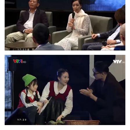
Photo
Infographic
Video
Shorts video
VTV Money
VTV Thể thao
VTV Sức khoẻ
Bất động sản
Thị trường 24h
Tấm lòng Việt
VTV4
Vươn mình bằng AI
VTV9
VTV8
Liên hệ tòa soạn
English