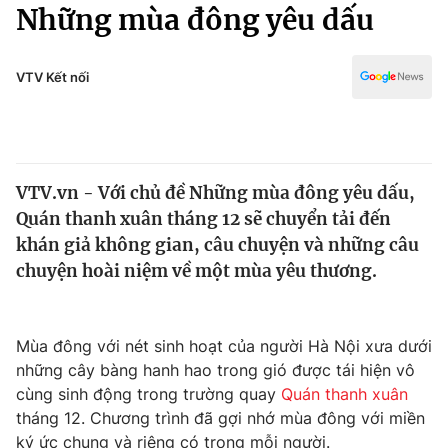
Chính trị
Những mùa đông yêu dấu
Truyền hình
Văn hóa - Giải trí
Xã hội
Y tế
VTV Kết nối
Đời sống
Pháp luật
Công nghệ
Giáo dục
Y tế
VTV.vn - Với chủ đề Những mùa đông yêu dấu,
Quán thanh xuân tháng 12 sẽ chuyển tải đến
Thế giới
khán giả không gian, câu chuyện và những câu
chuyện hoài niệm về một mùa yêu thương.
Tin tức
Kinh tế
Thế giới đó đây
Tài chính
Mùa đông với nét sinh hoạt của người Hà Nội xưa dưới
Dữ liệu và đời sống
Câu chuyện quốc tế
những cây bàng hanh hao trong gió được tái hiện vô
Thị trường
cùng sinh động trong trường quay
Quán thanh xuân
Truyền hình
Góc doanh nghiệp
tháng 12. Chương trình đã gợi nhớ mùa đông với miền
ký ức chung và riêng có trong mỗi người.