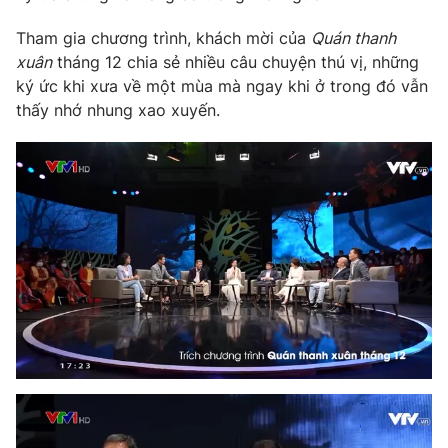
Phim VTV
Giải trí
Tham gia chương trình, khách mời của
Quán thanh
Hậu trường
xuân
tháng 12 chia sẻ nhiều câu chuyện thú vị, những
Điện ảnh
Đời sống
Nhân vật
ký ức khi xưa về một mùa mà ngay khi ở trong đó vẫn
Âm nhạc
thấy nhớ nhung xao xuyến.
Du lịch
Khán giả
Giáo dục
Sao
Làm đẹp
Giải sao mai
Tuyển sinh
Công nghệ
Chất lượng cuộc sống
Học trực tuyến
Hitech Công nghệ tương lai
Giao lưu trực tuyến
Sản phẩm
Lịch phát sóng
Thị trường
Tư vấn
Chuyên mục khác
Emagazine
Podcast