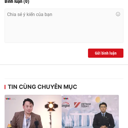
Bình luận
(
0
)
Gửi bình luận
TIN CÙNG CHUYÊN MỤC