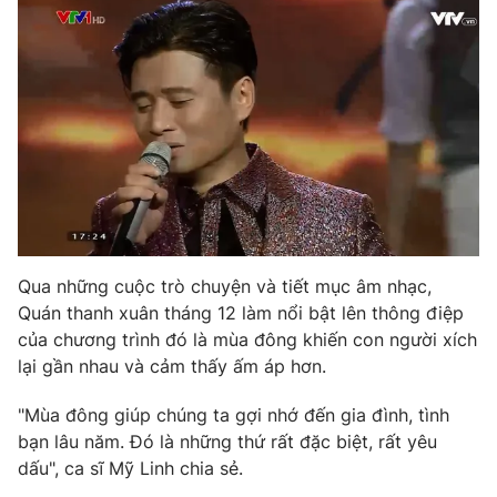
Ðiện thoại Thời báo VTV:
024.66 897 897
Email:
toasoan@vtv.vn
Liên hệ quảng cáo:
024-7300.7108
Qua những cuộc trò chuyện và tiết mục âm nhạc,
Quán thanh xuân tháng 12 làm nổi bật lên thông điệp
của chương trình đó là mùa đông khiến con người xích
lại gần nhau và cảm thấy ấm áp hơn.
® Cấm sao chép dưới mọi hình thức nếu không có sự chấp
thuận bằng văn bản. Ghi rõ nguồn VTV.vn khi phát hành lại
"Mùa đông giúp chúng ta gợi nhớ đến gia đình, tình
thông tin từ website này.
bạn lâu năm. Đó là những thứ rất đặc biệt, rất yêu
dấu", ca sĩ Mỹ Linh chia sẻ.