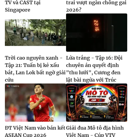
TV và CAST tại
trai vượt ngàn chông gai
Singapore
2026?
Trời cao nguyên xanh -
Lửa trắng - Tập 16: Đội
Tập 21: Tuấn bị kẻ xấu
chuyên án quyết định
bắt, Lan Lok bất ngờ giải
"thu lưới", Cương đen
cứu
lật bài ngửa với Trúc
ĐT Việt Nam vào bán kết
Giải đua Mô tô địa hình
ASEAN Cup 2026
Việt Nam - Cúp VTV