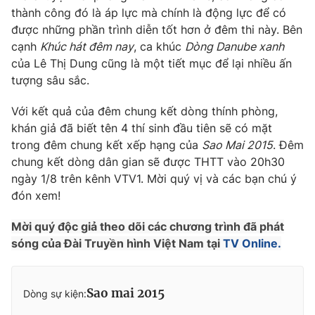
Ðiện thoại Thời báo VTV:
024.66 897 897
thành công đó là áp lực mà chính là động lực để có
Email:
toasoan@vtv.vn
được những phần trình diễn tốt hơn ở đêm thi này. Bên
cạnh
Khúc hát đêm nay
, ca khúc
Dòng Danube xanh
Liên hệ quảng cáo:
024-7300.7108
của Lê Thị Dung cũng là một tiết mục để lại nhiều ấn
tượng sâu sắc.
Với kết quả của đêm chung kết dòng thính phòng,
khán giả đã biết tên 4 thí sinh đầu tiên sẽ có mặt
trong đêm chung kết xếp hạng của
Sao Mai 2015
. Đêm
chung kết dòng dân gian sẽ được THTT vào 20h30
ngày 1/8 trên kênh VTV1. Mời quý vị và các bạn chú ý
đón xem!
Mời quý độc giả theo dõi các chương trình đã phát
sóng của Đài Truyền hình Việt Nam tại
TV Online.
® Cấm sao chép dưới mọi hình thức nếu không có sự chấp
thuận bằng văn bản. Ghi rõ nguồn VTV.vn khi phát hành lại
thông tin từ website này.
Sao mai 2015
Dòng sự kiện: