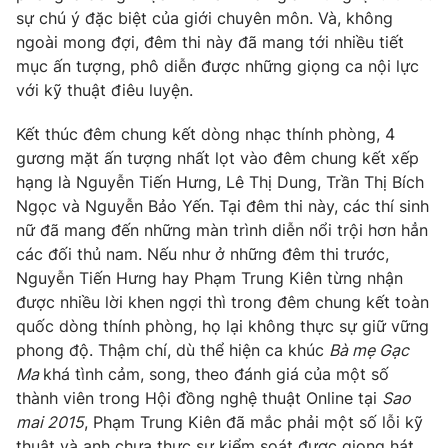
Phim VTV
sự chú ý đặc biệt của giới chuyên môn. Và, không
Giải trí
ngoài mong đợi, đêm thi này đã mang tới nhiều tiết
Hậu trường
Điện ảnh
mục ấn tượng, phô diễn được những giọng ca nội lực
Đời sống
Nhân vật
với kỹ thuật điêu luyện.
Âm nhạc
Du lịch
Khán giả
Kết thúc đêm chung kết dòng nhạc thính phòng, 4
Giáo dục
Sao
gương mặt ấn tượng nhất lọt vào đêm chung kết xếp
Làm đẹp
Giải sao mai
Tuyển sinh
hạng là Nguyễn Tiến Hưng, Lê Thị Dung, Trần Thị Bích
Công nghệ
Chất lượng cuộc sống
Ngọc và Nguyễn Bảo Yến. Tại đêm thi này, các thí sinh
Học trực tuyến
nữ đã mang đến những màn trình diễn nổi trội hơn hẳn
Hitech Công nghệ tương lai
Giao lưu trực tuyến
các đối thủ nam. Nếu như ở những đêm thi trước,
Sản phẩm
Nguyễn Tiến Hưng hay Phạm Trung Kiên từng nhận
được nhiều lời khen ngợi thì trong đêm chung kết toàn
Lịch phát sóng
Thị trường
quốc dòng thính phòng, họ lại không thực sự giữ vững
phong độ. Thậm chí, dù thể hiện ca khúc
Bà mẹ Gạc
Tư vấn
Ma
khá tình cảm, song, theo đánh giá của một số
Chuyên mục khác
thành viên trong Hội đồng nghệ thuật Online tại
Sao
Emagazine
mai 2015
, Phạm Trung Kiên đã mắc phải một số lỗi kỹ
Podcast
thuật và anh chưa thực sự kiểm soát được giọng hát