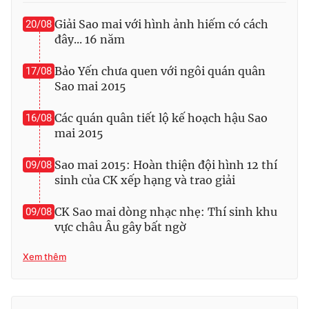
Giải Sao mai với hình ảnh hiếm có cách
20/08
đây... 16 năm
Bảo Yến chưa quen với ngôi quán quân
17/08
Sao mai 2015
Các quán quân tiết lộ kế hoạch hậu Sao
16/08
mai 2015
Sao mai 2015: Hoàn thiện đội hình 12 thí
09/08
sinh của CK xếp hạng và trao giải
CK Sao mai dòng nhạc nhẹ: Thí sinh khu
09/08
vực châu Âu gây bất ngờ
Xem thêm