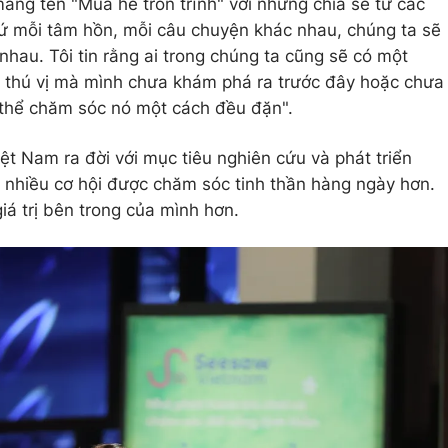
ng tên "Mùa hè tròn trĩnh" với những chia sẻ từ các
Cứ mỗi tâm hồn, mỗi câu chuyện khác nhau, chúng ta sẽ
hau. Tôi tin rằng ai trong chúng ta cũng sẽ có một
 thú vị mà mình chưa khám phá ra trước đây hoặc chưa
ó thể chăm sóc nó một cách đều đặn".
ệt Nam ra đời với mục tiêu nghiên cứu và phát triển
ó nhiều cơ hội được chăm sóc tinh thần hàng ngày hơn.
iá trị bên trong của mình hơn.