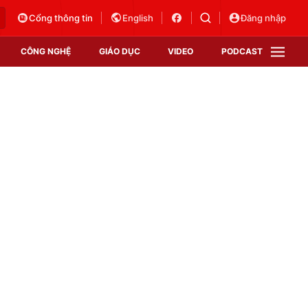
Cổng thông tin
English
Đăng nhập
CÔNG NGHỆ
GIÁO DỤC
VIDEO
PODCAST
VTV Money
VTV Thể thao
VTV Sức khoẻ
Bất động sản
Thị trường 24h
Tấm lòng Việt
Vươn mình bằng AI
VTV4
VTV8
VTV9
Lịch phát sóng
Giao lưu trực tuyến
Sự kiện