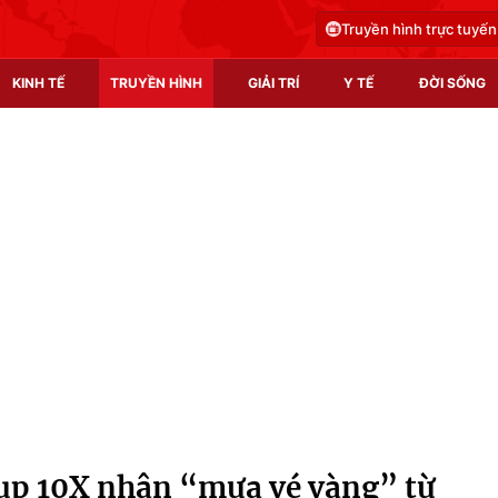
Truyền hình trực tuyến
KINH TẾ
TRUYỀN HÌNH
GIẢI TRÍ
Y TẾ
ĐỜI SỐNG
Pháp luật
Y tế
Truyền hình
Multimedia
Phim VTV
Video
Hậu trường
Shorts video
Nhân vật
Podcast
Khán giả
EMagazine
Giải sao mai
Photo
tup 10X nhận “mưa vé vàng” từ
Infographic