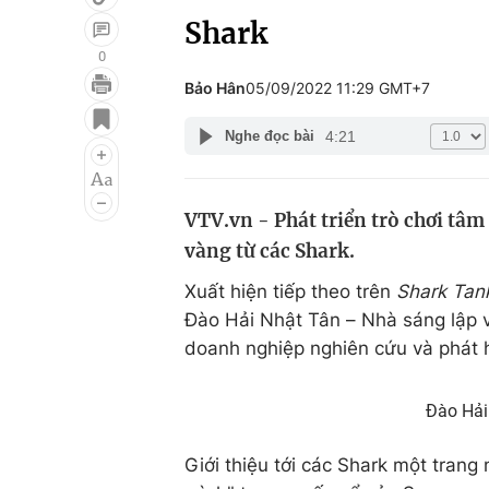
Shark
0
Bảo Hân
05/09/2022 11:29 GMT+7
Giải trí
Đời sống
4:21
Nghe đọc bài
Điện ảnh
Du lịch
Âm nhạc
Làm đẹp
VTV.vn - Phát triển trò chơi tâm 
Sao
Chất lượng cuộc sốn
vàng từ các Shark.
Xuất hiện tiếp theo trên
Shark Tan
Đào Hải Nhật Tân – Nhà sáng lập
doanh nghiệp nghiên cứu và phát 
Đào Hải 
Giới thiệu tới các Shark một trang