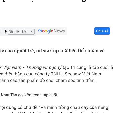
Góc ảnh
Giáo dục
Công nghệ
Chia sẻ
Tuyển sinh
Hitech Công ng
Học trực tuyến
Sản phẩm
lý cho người trẻ, nữ startup 10X liên tiếp nhận vé
g
Thị trường
Tư vấn
k Việt Nam - Thương vụ bạc tỷ
tập 14 cũng là tập cuối l
 và điều hành của công ty TNHH Seesaw Việt Nam –
hành các sản phẩm đồ chơi chăm sóc tinh thần.
Nhật Tân gọi vốn trong tập cuối.
 nội dung có chủ đề "Và mình trồng chậu cây của riêng