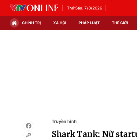
Thứ Sáu, 7/8/2026
CHÍNH TRỊ
XÃ HỘI
PHÁP LUẬT
THẾ GIỚI
Chính trị
Xã hội
Thế giới
Kinh tế
Tin tức
Tài chính
Thế giới đó đây
Thị trường
Câu chuyện quốc tế
Góc doanh nghiệp
Dữ liệu và đời sống
Truyền hình
Shark Tank: Nữ star