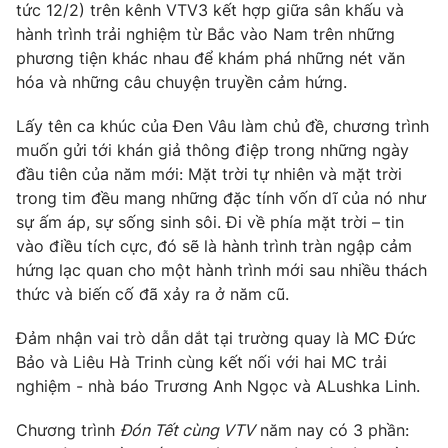
Phim VTV
tức 12/2) trên kênh VTV3 kết hợp giữa sân khấu và
Giải trí
hành trình trải nghiệm từ Bắc vào Nam trên những
Hậu trường
phương tiện khác nhau để khám phá những nét văn
Điện ảnh
Đời sống
hóa và những câu chuyện truyền cảm hứng.
Nhân vật
Âm nhạc
Du lịch
Khán giả
Lấy tên ca khúc của Đen Vâu làm chủ đề, chương trình
Giáo dục
Sao
muốn gửi tới khán giả thông điệp trong những ngày
Làm đẹp
Giải sao mai
đầu tiên của năm mới: Mặt trời tự nhiên và mặt trời
Tuyển sinh
Công nghệ
trong tim đều mang những đặc tính vốn dĩ của nó như
Chất lượng cuộc sống
Học trực tuyến
sự ấm áp, sự sống sinh sôi. Đi về phía mặt trời – tin
Hitech Công nghệ tương lai
vào điều tích cực, đó sẽ là hành trình tràn ngập cảm
Giao lưu trực tuyến
hứng lạc quan cho một hành trình mới sau nhiều thách
Sản phẩm
thức và biến cố đã xảy ra ở năm cũ.
Lịch phát sóng
Thị trường
Đảm nhận vai trò dẫn dắt tại trường quay là MC Đức
Tư vấn
Bảo và Liêu Hà Trinh cùng kết nối với hai MC trải
Chuyên mục khác
nghiệm - nhà báo Trương Anh Ngọc và ALushka Linh.
Emagazine
Podcast
Chương trình
Đón Tết cùng VTV
năm nay có 3 phần: