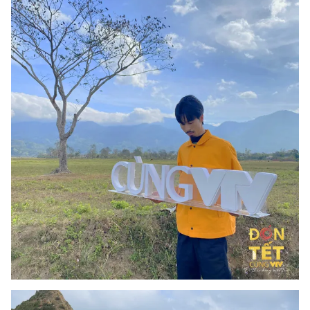
THỜI BÁO VTV
Theo dõi báo trên
Cơ quan chủ quản:
Đài Truyền hình Việt Nam
Cơ quan báo chí:
Thời báo VTV
Giấy phép hoạt động báo in và báo điện tử số 483/GP-BTTTT
cấp ngày 29/12/2023
Tổng Biên tập:
Vũ Thanh Thủy
Phó Tổng Biên tập:
Nguyễn Thị Mỹ Hạnh, Phạm Quốc Thắng,
Nguyễn Trọng Ninh
Tổng đài VTV:
024.38 355 931 - 024.38 355 932