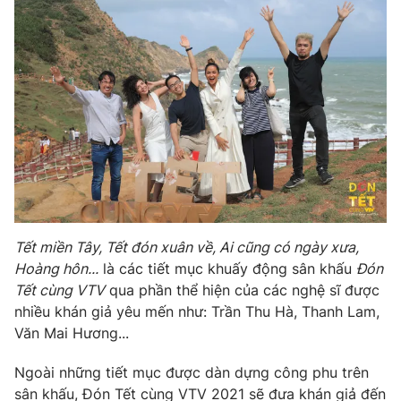
Ðiện thoại Thời báo VTV:
024.66 897 897
Email:
toasoan@vtv.vn
Liên hệ quảng cáo:
024-7300.7108
Tết miền Tây, Tết đón xuân về, Ai cũng có ngày xưa,
Hoàng hôn...
là các tiết mục khuấy động sân khấu
Đón
Tết cùng VTV
qua phần thể hiện của các nghệ sĩ được
nhiều khán giả yêu mến như: Trần Thu Hà, Thanh Lam,
® Cấm sao chép dưới mọi hình thức nếu không có sự chấp
thuận bằng văn bản. Ghi rõ nguồn VTV.vn khi phát hành lại
Văn Mai Hương...
thông tin từ website này.
Ngoài những tiết mục được dàn dựng công phu trên
sân khấu, Đón Tết cùng VTV 2021 sẽ đưa khán giả đến