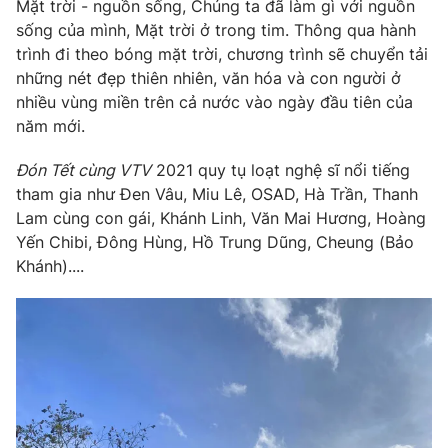
Mặt trời - nguồn sống, Chúng ta đã làm gì với nguồn
sống của mình, Mặt trời ở trong tim. Thông qua hành
Photo
Infographic
trình đi theo bóng mặt trời, chương trình sẽ chuyển tải
những nét đẹp thiên nhiên, văn hóa và con người ở
Video
Shorts video
nhiều vùng miền trên cả nước vào ngày đầu tiên của
năm mới.
VTV Money
VTV Thể thao
Đón Tết cùng VTV
2021 quy tụ loạt nghệ sĩ nổi tiếng
tham gia như Đen Vâu, Miu Lê, OSAD, Hà Trần, Thanh
VTV Sức khoẻ
Bất động sản
Lam cùng con gái, Khánh Linh, Văn Mai Hương, Hoàng
Yến Chibi, Đông Hùng, Hồ Trung Dũng, Cheung (Bảo
Thị trường 24h
Tấm lòng Việt
Khánh)....
VTV4
Vươn mình bằng AI
VTV9
VTV8
Liên hệ tòa soạn
English