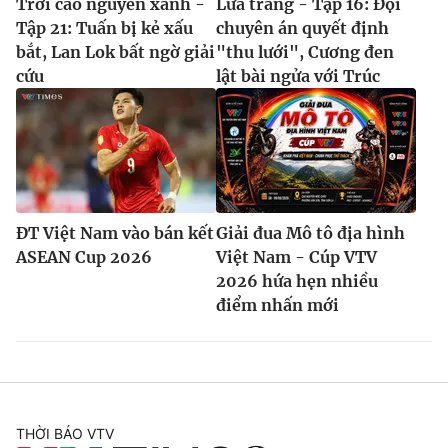
Trời cao nguyên xanh -
Lửa trắng - Tập 16: Đội
Tập 21: Tuấn bị kẻ xấu
chuyên án quyết định
bắt, Lan Lok bất ngờ giải
"thu lưới", Cương đen
cứu
lật bài ngửa với Trúc
ĐT Việt Nam vào bán kết
Giải đua Mô tô địa hình
ASEAN Cup 2026
Việt Nam - Cúp VTV
2026 hứa hẹn nhiều
điểm nhấn mới
THỜI BÁO VTV