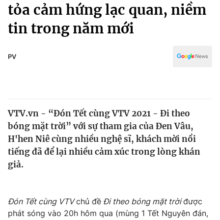
Chính trị
tỏa cảm hứng lạc quan, niềm
Truyền hình
tin trong năm mới
Văn hóa - Giải trí
Xã hội
Y tế
Đời sống
PV
Pháp luật
Công nghệ
Giáo dục
Y tế
VTV.vn - “Đón Tết cùng VTV 2021 - Đi theo
Thế giới
bóng mặt trời” với sự tham gia của Đen Vâu,
Tin tức
H'hen Niê cùng nhiều nghệ sĩ, khách mời nổi
Kinh tế
tiếng đã để lại nhiều cảm xúc trong lòng khán
Thế giới đó đây
giả.
Tài chính
Dữ liệu và đời sống
Câu chuyện quốc tế
Thị trường
Đón Tết cùng VTV
chủ đề
Đi theo bóng mặt trời
được
Truyền hình
Góc doanh nghiệp
phát sóng vào 20h hôm qua (mùng 1 Tết Nguyên đán,