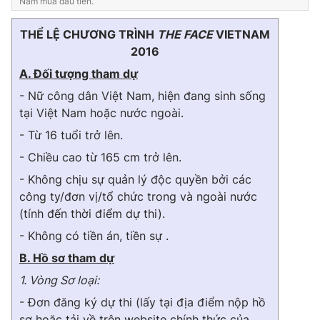
Nam mùa đầu tiên.
THỂ LỆ CHƯƠNG TRÌNH
THE FACE
VIETNAM
2016
THỜI BÁO VTV
A. Đối tượng tham dự
- Nữ công dân Việt Nam, hiện đang sinh sống
Theo dõi báo trên
tại Việt Nam hoặc nước ngoài.
- Từ 16 tuổi trở lên.
Cơ quan chủ quản:
Đài Truyền hình Việt Nam
- Chiều cao từ 165 cm trở lên.
Cơ quan báo chí:
Thời báo VTV
- Không chịu sự quản lý độc quyền bởi các
Giấy phép hoạt động báo in và báo điện tử số 483/GP-BTTTT
công ty/đơn vị/tổ chức trong và ngoài nước
cấp ngày 29/12/2023
(tính đến thời điểm dự thi).
Tổng Biên tập:
Vũ Thanh Thủy
- Không có tiền án, tiền sự .
Phó Tổng Biên tập:
Nguyễn Thị Mỹ Hạnh, Phạm Quốc Thắng,
B. Hồ sơ tham dự
Nguyễn Trọng Ninh
1. Vòng Sơ loại:
Tổng đài VTV:
024.38 355 931 - 024.38 355 932
Ðiện thoại Thời báo VTV:
- Đơn đăng ký dự thi (lấy tại địa điểm nộp hồ
024.66 897 897
sơ hoặc tải về trên website chính thức của