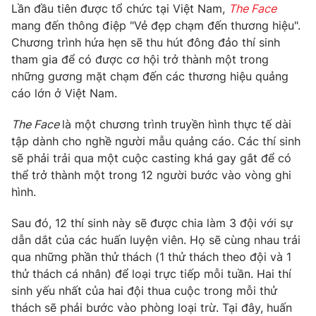
Phim VTV
Lần đầu tiên được tổ chức tại Việt Nam,
The Face
Giải trí
mang đến thông điệp "Vẻ đẹp chạm đến thương hiệu".
Hậu trường
Chương trình hứa hẹn sẽ thu hút đông đảo thí sinh
Điện ảnh
Đời sống
tham gia để có được cơ hội trở thành một trong
Nhân vật
Âm nhạc
những gương mặt chạm đến các thương hiệu quảng
Du lịch
Khán giả
cáo lớn ở Việt Nam.
Giáo dục
Sao
Làm đẹp
Giải sao mai
The Face
là một chương trình truyền hình thực tế dài
Tuyển sinh
Công nghệ
tập dành cho nghề người mẫu quảng cáo. Các thí sinh
Chất lượng cuộc sống
Học trực tuyến
sẽ phải trải qua một cuộc casting khá gay gắt để có
Hitech Công nghệ tương lai
thể trở thành một trong 12 người bước vào vòng ghi
Giao lưu trực tuyến
hình.
Sản phẩm
Lịch phát sóng
Sau đó, 12 thí sinh này sẽ được chia làm 3 đội với sự
Thị trường
dẫn dắt của các huấn luyện viên. Họ sẽ cùng nhau trải
Tư vấn
qua những phần thử thách (1 thử thách theo đội và 1
Chuyên mục khác
thử thách cá nhân) để loại trực tiếp mỗi tuần. Hai thí
sinh yếu nhất của hai đội thua cuộc trong mỗi thử
Emagazine
Podcast
thách sẽ phải bước vào phòng loại trừ. Tại đây, huấn