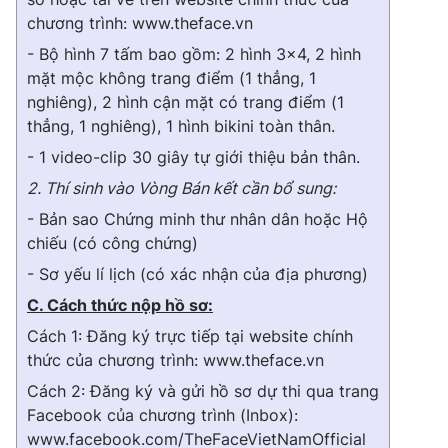
Email:
toasoan@vtv.vn
chương trình: www.theface.vn
Liên hệ quảng cáo:
024-7300.7108
- Bộ hình 7 tấm bao gồm: 2 hình 3x4, 2 hình
mặt mộc không trang điểm (1 thẳng, 1
nghiêng), 2 hình cận mặt có trang điểm (1
thẳng, 1 nghiêng), 1 hình bikini toàn thân.
- 1 video-clip 30 giây tự giới thiệu bản thân.
2. Thí sinh vào Vòng Bán kết cần bổ sung:
- Bản sao Chứng minh thư nhân dân hoặc Hộ
chiếu (có công chứng)
- Sơ yếu lí lịch (có xác nhận của địa phương)
C. Cách thức nộp hồ sơ:
® Cấm sao chép dưới mọi hình thức nếu không có sự chấp
thuận bằng văn bản. Ghi rõ nguồn VTV.vn khi phát hành lại
Cách 1: Đăng ký trực tiếp tại website chính
thông tin từ website này.
thức của chương trình: www.theface.vn
Cách 2: Đăng ký và gửi hồ sơ dự thi qua trang
Facebook của chương trình (Inbox):
www.facebook.com/
TheFaceVietNamOfficial