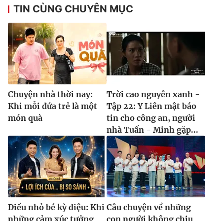
TIN CÙNG CHUYÊN MỤC
Chuyện nhà thời nay:
Trời cao nguyên xanh -
Khi mỗi đứa trẻ là một
Tập 22: Y Liên mật báo
món quà
tin cho công an, người
nhà Tuấn - Minh gặp...
Điều nhỏ bé kỳ diệu: Khi
Câu chuyện về những
những cảm xúc tưởng
con người không chịu