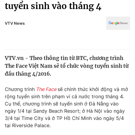
Chính trị
tuyển sinh vào tháng 4
Truyền hình
Văn hóa - Giải trí
Xã hội
Y tế
VTV News
Đời sống
Pháp luật
Công nghệ
Giáo dục
Y tế
VTV.vn - Theo thông tin từ BTC, chương trình
The Face Việt Nam sẽ tổ chức vòng tuyển sinh từ
Thế giới
đầu tháng 4/2016.
Tin tức
Kinh tế
Chương trình
The Face
sẽ chính thức khởi động và mở
Thế giới đó đây
rộng tuyển sinh trên phạm vi cả nước trong tháng 4.
Tài chính
Cụ thể, chương trình sẽ tuyển sinh ở Đà Nẵng vào
Dữ liệu và đời sống
Câu chuyện quốc tế
ngày 1/4 tại Sandy Beach Resort; ở Hà Nội vào ngày
Thị trường
3/4 tại Time City và ở TP Hồ Chí Minh vào ngày 5/4
Truyền hình
tại Riverside Palace.
Góc doanh nghiệp