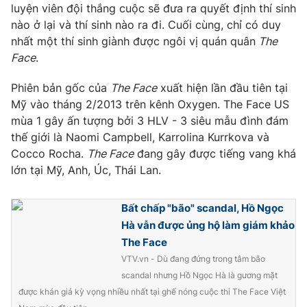
luyện viên đội thắng cuộc sẽ đưa ra quyết định thí sinh
Photo
Infographic
nào ở lại và thí sinh nào ra đi. Cuối cùng, chỉ có duy
nhất một thí sinh giành được ngôi vị quán quân
The
Face
.
Video
Shorts video
Phiên bản gốc của
The Face
xuất hiện lần đầu tiên tại
VTV Money
VTV Thể thao
Mỹ vào tháng 2/2013 trên kênh Oxygen. The Face US
mùa 1 gây ấn tượng bởi 3 HLV - 3 siêu mẫu đình đám
thế giới là Naomi Campbell, Karrolina Kurrkova và
VTV Sức khoẻ
Bất động sản
Cocco Rocha.
The Face
đang gây được tiếng vang khá
lớn tại Mỹ, Anh, Úc, Thái Lan.
Thị trường 24h
Tấm lòng Việt
Bất chấp "bão" scandal, Hồ Ngọc
VTV4
Vươn mình bằng AI
Hà vẫn được ủng hộ làm giám khảo
The Face
VTV9
VTV.vn - Dù đang đứng trong tâm bão
VTV8
scandal nhưng Hồ Ngọc Hà là gương mặt
được khán giả kỳ vọng nhiều nhất tại ghế nóng cuộc thi The Face Việt
Liên hệ tòa soạn
English