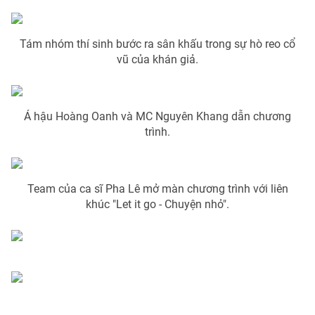
Photo
Infographic
Tám nhóm thí sinh bước ra sân khấu trong sự hò reo cổ
vũ của khán giả.
Video
Shorts video
VTV Money
VTV Thể thao
Á hậu Hoàng Oanh và MC Nguyên Khang dẫn chương
trình.
VTV Sức khoẻ
Bất động sản
Thị trường 24h
Tấm lòng Việt
Team của ca sĩ Pha Lê mở màn chương trình với liên
khúc "Let it go - Chuyện nhỏ".
VTV4
Vươn mình bằng AI
VTV9
VTV8
Liên hệ tòa soạn
English