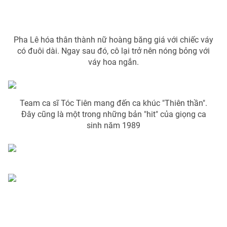
Pha Lê hóa thân thành nữ hoàng băng giá với chiếc váy
THỜI BÁO VTV
có đuôi dài. Ngay sau đó, cô lại trở nên nóng bỏng với
váy hoa ngắn.
Theo dõi báo trên
Team ca sĩ Tóc Tiên mang đến ca khúc "Thiên thần".
Cơ quan chủ quản:
Đài Truyền hình Việt Nam
Đây cũng là một trong những bản "hit" của giọng ca
Cơ quan báo chí:
Thời báo VTV
sinh năm 1989
Giấy phép hoạt động báo in và báo điện tử số 483/GP-BTTTT
cấp ngày 29/12/2023
Tổng Biên tập:
Vũ Thanh Thủy
Phó Tổng Biên tập:
Nguyễn Thị Mỹ Hạnh, Phạm Quốc Thắng,
Nguyễn Trọng Ninh
Tổng đài VTV:
024.38 355 931 - 024.38 355 932
Ðiện thoại Thời báo VTV:
024.66 897 897