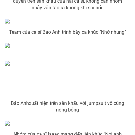
duyên trên sân khấu của hai ca sĩ, không cần nhóm
nhảy vẫn tạo ra không khí sôi nổi.
Team của ca sĩ Bảo Anh trình bày ca khúc "Nhớ nhung"
Bảo Anhxuất hiện trên sân khấu với jumpsuit vô cùng
nóng bỏng
Nhóm của ca sĩ Isaac mang đến liên khúc "Nơi anh