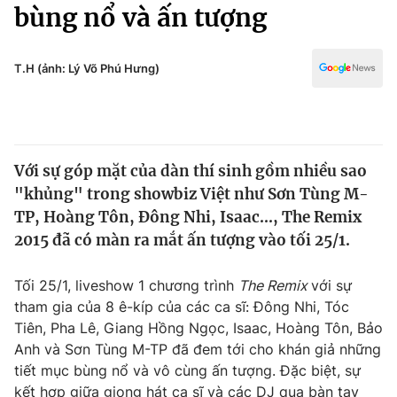
Chính trị
bùng nổ và ấn tượng
Truyền hình
Văn hóa - Giải trí
Xã hội
Y tế
T.H (ảnh: Lý Võ Phú Hưng)
Đời sống
Pháp luật
Công nghệ
Giáo dục
Y tế
Với sự góp mặt của dàn thí sinh gồm nhiều sao
"khủng" trong showbiz Việt như Sơn Tùng M-
Thế giới
TP, Hoàng Tôn, Đông Nhi, Isaac..., The Remix
2015 đã có màn ra mắt ấn tượng vào tối 25/1.
Tin tức
Kinh tế
Thế giới đó đây
Tối 25/1, liveshow 1 chương trình
The Remix
với sự
Tài chính
tham gia của 8 ê-kíp của các ca sĩ: Đông Nhi, Tóc
Dữ liệu và đời sống
Câu chuyện quốc tế
Tiên, Pha Lê, Giang Hồng Ngọc, Isaac, Hoàng Tôn, Bảo
Thị trường
Anh và Sơn Tùng M-TP đã đem tới cho khán giả những
Truyền hình
Góc doanh nghiệp
tiết mục bùng nổ và vô cùng ấn tượng. Đặc biệt, sự
kết hợp giữa giọng hát ca sĩ và các DJ qua bàn tay