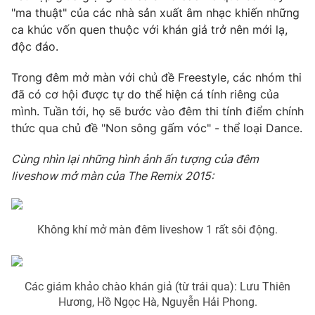
Phim VTV
"ma thuật" của các nhà sản xuất âm nhạc khiến những
Giải trí
ca khúc vốn quen thuộc với khán giả trở nên mới lạ,
Hậu trường
Điện ảnh
độc đáo.
Đời sống
Nhân vật
Âm nhạc
Trong đêm mở màn với chủ đề Freestyle, các nhóm thi
Du lịch
Khán giả
đã có cơ hội được tự do thể hiện cá tính riêng của
Giáo dục
Sao
mình. Tuần tới, họ sẽ bước vào đêm thi tính điểm chính
Làm đẹp
Giải sao mai
Tuyển sinh
thức qua chủ đề "Non sông gấm vóc" - thể loại Dance.
Công nghệ
Chất lượng cuộc sống
Học trực tuyến
Cùng nhìn lại những hình ảnh ấn tượng của đêm
Hitech Công nghệ tương lai
liveshow mở màn của The Remix 2015:
Giao lưu trực tuyến
Sản phẩm
Lịch phát sóng
Thị trường
Không khí mở màn đêm liveshow 1 rất sôi động.
Tư vấn
Chuyên mục khác
Các giám khảo chào khán giả (từ trái qua): Lưu Thiên
Emagazine
Podcast
Hương, Hồ Ngọc Hà, Nguyễn Hải Phong.