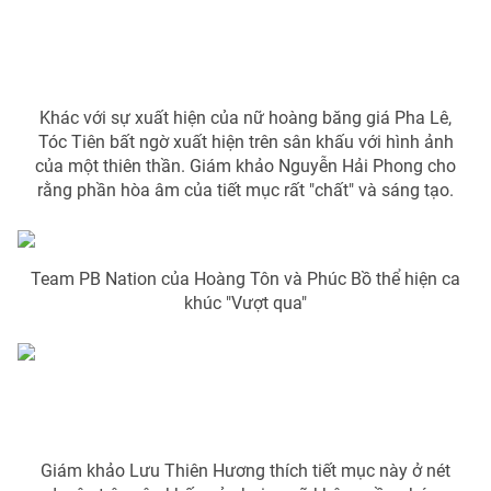
Email:
toasoan@vtv.vn
Liên hệ quảng cáo:
024-7300.7108
Khác với sự xuất hiện của nữ hoàng băng giá Pha Lê,
Tóc Tiên bất ngờ xuất hiện trên sân khấu với hình ảnh
của một thiên thần. Giám khảo Nguyễn Hải Phong cho
rằng phần hòa âm của tiết mục rất "chất" và sáng tạo.
Team PB Nation của Hoàng Tôn và Phúc Bồ thể hiện ca
khúc "Vượt qua"
® Cấm sao chép dưới mọi hình thức nếu không có sự chấp
thuận bằng văn bản. Ghi rõ nguồn VTV.vn khi phát hành lại
thông tin từ website này.
Giám khảo Lưu Thiên Hương thích tiết mục này ở nét