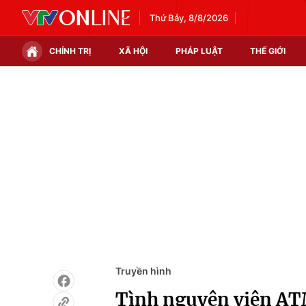
Thứ Bảy, 8/8/2026
CHÍNH TRỊ
XÃ HỘI
PHÁP LUẬT
THẾ GIỚI
Chính trị
Xã hội
Thế giới
Kinh tế
Tin tức
Tài chính
Thế giới đó đây
Thị trường
Câu chuyện quốc tế
Góc doanh nghiệp
Dữ liệu và đời sống
Truyền hình
Tình nguyện viên ATM