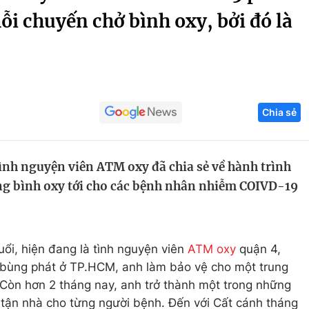
mỗi chuyến chở bình oxy, bởi đó là
Góc ảnh
Giáo dục
Công nghệ
Tuyển sinh
Hitech Công ng
Chia sẻ
Học trực tuyến
Sản phẩm
g
Thị trường
ình nguyện viên ATM oxy đã chia sẻ về hành trình
Tư vấn
g bình oxy tới cho các bệnh nhân nhiễm COIVD-19
ổi, hiện đang là tình nguyện viên
ATM oxy
quận 4,
bùng phát ở TP.HCM, anh làm bảo vệ cho một trung
Còn hơn 2 tháng nay, anh trở thành một trong những
 tận nhà cho từng người bệnh. Đến với Cất cánh tháng