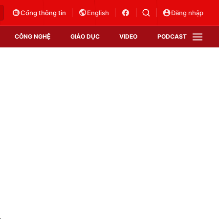
Cổng thông tin
English
Đăng nhập
CÔNG NGHỆ
GIÁO DỤC
VIDEO
PODCAST
VTV Money
VTV Thể thao
VTV Sức khoẻ
Bất động sản
Thị trường 24h
Tấm lòng Việt
Vươn mình bằng AI
VTV4
VTV8
VTV9
Lịch phát sóng
Giao lưu trực tuyến
à
Sự kiện