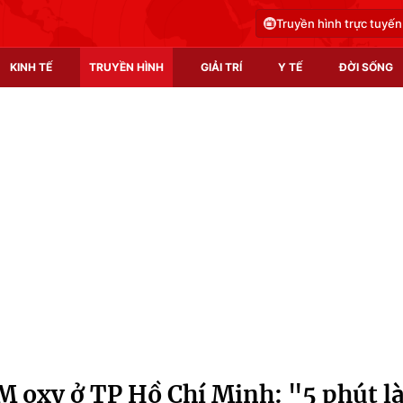
Truyền hình trực tuyến
KINH TẾ
TRUYỀN HÌNH
GIẢI TRÍ
Y TẾ
ĐỜI SỐNG
Pháp luật
Y tế
Truyền hình
Multimedia
Phim VTV
Video
Hậu trường
Shorts video
Nhân vật
Podcast
Khán giả
EMagazine
Giải sao mai
Photo
 oxy ở TP Hồ Chí Minh: "5 phút l
Infographic