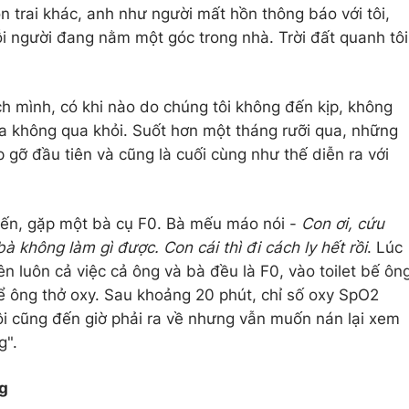
n trai khác, anh như người mất hồn thông báo với tôi,
 người đang nằm một góc trong nhà. Trời đất quanh tôi
ách mình, có khi nào do chúng tôi không đến kịp, không
a không qua khỏi. Suốt hơn một tháng rưỡi qua, những
gỡ đầu tiên và cũng là cuối cùng như thế diễn ra với
 đến, gặp một bà cụ F0. Bà mếu máo nói -
Con ơi, cứu
bà không làm gì được. Con cái thì đi cách ly hết rồi
. Lúc
uên luôn cả việc cả ông và bà đều là F0, vào toilet bế ôn
ể ông thở oxy. Sau khoảng 20 phút, chỉ số oxy SpO2
i cũng đến giờ phải ra về nhưng vẫn muốn nán lại xem
g".
g