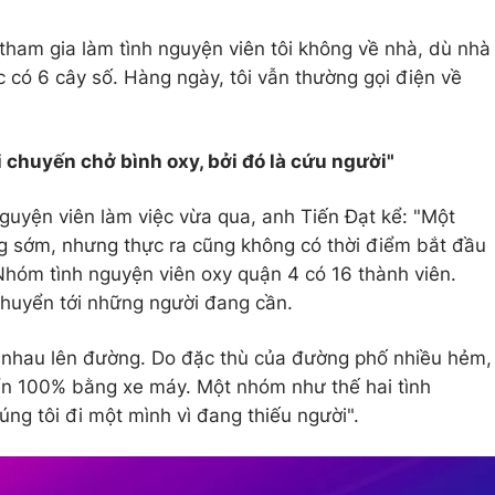
 tham gia làm tình nguyện viên tôi không về nhà, dù nhà
c có 6 cây số. Hàng ngày, tôi vẫn thường gọi điện về
ỗi chuyến chở bình oxy, bởi đó là cứu người"
guyện viên làm việc vừa qua, anh Tiến Đạt kể: "Một
ng sớm, nhưng thực ra cũng không có thời điểm bắt đầu
 Nhóm tình nguyện viên oxy quận 4 có 16 thành viên.
 chuyển tới những người đang cần.
g nhau lên đường. Do đặc thù của đường phố nhiều hẻm,
ển 100% bằng xe máy. Một nhóm như thế hai tình
ng tôi đi một mình vì đang thiếu người".