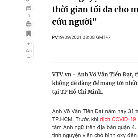
thời gian tối đa cho 
0
cứu người"
Giải trí
Đời sống
PV
19/09/2021 08:08 GMT+7
Điện ảnh
Du lịch
Âm nhạc
Làm đẹp
Sao
Chất lượng cuộc sốn
VTV.vn - Anh Võ Văn Tiến Đạt, t
không dễ dàng để mang tới nhữn
tại TP Hồ Chí Minh.
Anh Võ Văn Tiến Đạt năm nay 31 tu
TP.HCM. Trước khi
dịch COVID-19
tâm Anh ngữ trên địa bàn quận 4. 
tình nguyện viên chở bình oxy đến