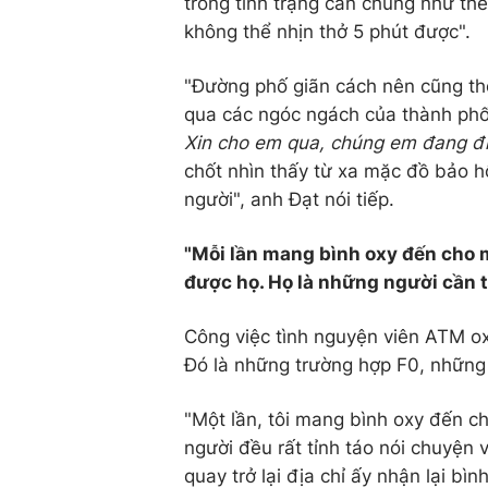
trong tình trạng cần chúng như thế
không thể nhịn thở 5 phút được".
"Đường phố giãn cách nên cũng thô
qua các ngóc ngách của thành phố. 
Xin cho em qua, chúng em đang đi 
chốt nhìn thấy từ xa mặc đồ bảo h
người", anh Đạt nói tiếp.
"Mỗi lần mang bình oxy đến cho 
được họ. Họ là những người cần 
Công việc tình nguyện viên ATM o
Đó là những trường hợp F0, những 
"Một lần, tôi mang bình oxy đến ch
người đều rất tỉnh táo nói chuyện 
quay trở lại địa chỉ ấy nhận lại bìn