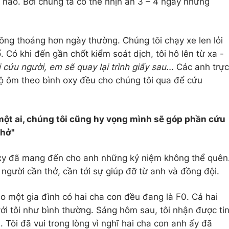
 nào. Bởi chúng ta có thể nhịn ăn 3 – 4 ngày nhưng
ng thoáng hơn ngày thường. Chúng tôi chạy xe len lỏi
Có khi đến gần chốt kiểm soát dịch, tôi hô lên từ xa -
cứu người, em sẽ quay lại trình giấy sau...
Các anh trực
ộ ôm theo bình oxy đều cho chúng tôi qua để cứu
một ai, chúng tôi cũng hy vọng mình sẽ góp phần cứu
thở"
xy đã mang đến cho anh những kỷ niệm không thể quên
người cần thở, cần tới sự giúp đỡ từ anh và đồng đội.
o một gia đình có hai cha con đều đang là F0. Cả hai
với tôi như bình thường. Sáng hôm sau, tôi nhận được ti
h. Tôi đã vui trong lòng vì nghĩ hai cha con anh ấy đã