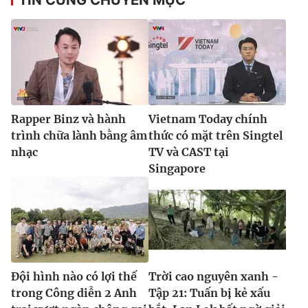
Rapper Binz và hành
Vietnam Today chính
trình chữa lành bằng âm
thức có mặt trên Singtel
nhạc
TV và CAST tại
Singapore
Đội hình nào có lợi thế
Trời cao nguyên xanh -
trong Công diễn 2 Anh
Tập 21: Tuấn bị kẻ xấu