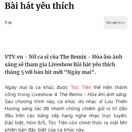
Chính trị
Bài hát yêu thích
Truyền hình
Văn hóa - Giải trí
Xã hội
Y tế
T.H
Đời sống
Pháp luật
Công nghệ
Giáo dục
Y tế
VTV.vn - Nữ ca sĩ của The Remix - Hòa âm ánh
sáng sẽ tham gia Liveshow Bài hát yêu thích
Thế giới
tháng 5 với bản hit mới "Ngày mai".
Tin tức
Kinh tế
Ngày mai
là ca khúc được
Tóc Tiên
thể hiện thành
Thế giới đó đây
công trong Liveshow 4
The Remix - Hòa âm ánh sáng
.
Tài chính
Sau chương trình này, ca khúc do nhạc sĩ Lưu Thiên
Dữ liệu và đời sống
Câu chuyện quốc tế
Hương sáng tác đã nhanh chóng chiếm giữ vị trí dẫn
Thị trường
đầu trên các bảng xếp hạng nghe nhạc trực tuyến.
Truyền hình
Đặc biệt, hôm 6/5, Tóc Tiên còn chính thức ra mắt MV
Góc doanh nghiệp
phiên bản đặc biệt của ca khúc này.