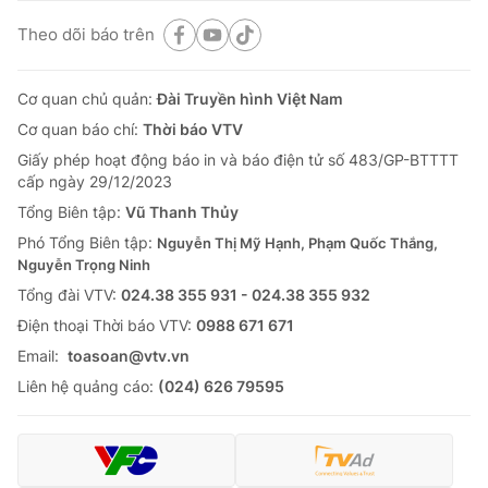
Theo dõi báo trên
Cơ quan chủ quản:
Đài Truyền hình Việt Nam
Cơ quan báo chí:
Thời báo VTV
Giấy phép hoạt động báo in và báo điện tử số 483/GP-BTTTT
cấp ngày 29/12/2023
Tổng Biên tập:
Vũ Thanh Thủy
Phó Tổng Biên tập:
Nguyễn Thị Mỹ Hạnh, Phạm Quốc Thắng,
Nguyễn Trọng Ninh
Tổng đài VTV:
024.38 355 931 - 024.38 355 932
Ðiện thoại Thời báo VTV:
0988 671 671
Email:
toasoan@vtv.vn
Liên hệ quảng cáo:
(024) 626 79595