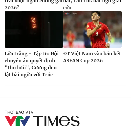
trai vượt ngàn chông gai
bắt, Lan Lok bất ngờ giải
2026?
cứu
Lửa trắng - Tập 16: Đội
ĐT Việt Nam vào bán kết
chuyên án quyết định
ASEAN Cup 2026
"thu lưới", Cương đen
lật bài ngửa với Trúc
THỜI BÁO VTV