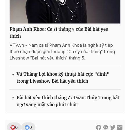
Ðiện thoại Thời báo VTV:
024.66 897 897
Email:
toasoan@vtv.vn
Liên hệ quảng cáo:
024-7300.7108
Phạm Anh Khoa: Ca sĩ tháng 5 của Bài hát yêu
thích
VTV.vn - Nam ca sĩ Phạm Anh Khoa là nghệ sỹ tiếp
theo nhận được giải thưởng "Ca sỹ của tháng" trong
Liveshow “Bài hát yêu thích” tháng 5.
Vũ Thắng Lợi khoe kỹ thuật hát cực "đỉnh"
trong Liveshow Bài hát yêu thích
Bài hát yêu thích tháng 4: Đoàn Thúy Trang bất
® Cấm sao chép dưới mọi hình thức nếu không có sự chấp
ngờ vắng mặt vào phút chót
thuận bằng văn bản. Ghi rõ nguồn VTV.vn khi phát hành lại
thông tin từ website này.
0
0