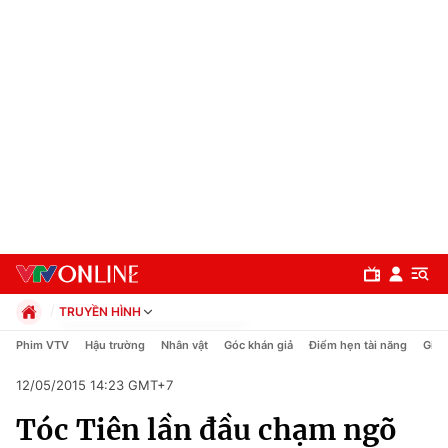
TRUYỀN HÌNH
Chính trị
Phim VTV
Hậu trường
Nhân vật
Góc khán giả
Điểm hẹn tài năng
Giải
Xã hội
12/05/2015 14:23 GMT+7
Pháp luật
Chuyên mục
Kinh tế
Tóc Tiên lần đầu chạm ngõ
Thể thao