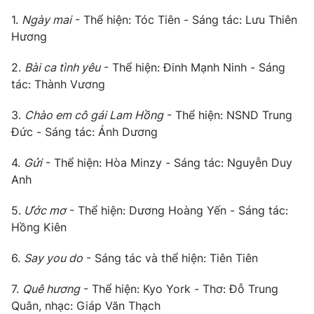
1.
Ngày mai
- Thể hiện: Tóc Tiên - Sáng tác: Lưu Thiên
Photo
Infographic
Hương
Video
Shorts video
2.
Bài ca tình yêu
- Thể hiện: Đinh Mạnh Ninh - Sáng
tác: Thành Vương
VTV Money
VTV Thể thao
3.
Chào em cô gái Lam Hồng
- Thể hiện: NSND Trung
Đức - Sáng tác: Ánh Dương
VTV Sức khoẻ
Bất động sản
4.
Gửi
- Thể hiện: Hòa Minzy - Sáng tác: Nguyễn Duy
Anh
Thị trường 24h
Tấm lòng Việt
5.
Ước mơ
- Thể hiện: Dương Hoàng Yến - Sáng tác:
VTV4
Vươn mình bằng AI
Hồng Kiên
6.
Say you do
- Sáng tác và thể hiện: Tiên Tiên
VTV9
VTV8
7.
Quê hương
- Thể hiện: Kyo York - Thơ: Đỗ Trung
Quân, nhạc: Giáp Văn Thạch
Liên hệ tòa soạn
English