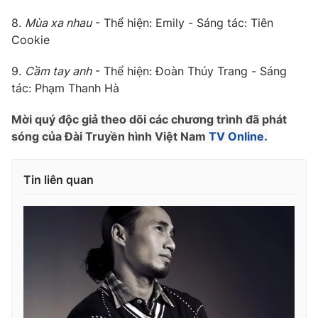
8.
Mùa xa nhau
- Thể hiện: Emily - Sáng tác: Tiên
Cookie
THỜI BÁO VTV
9.
Cầm tay anh
- Thể hiện: Đoàn Thúy Trang - Sáng
tác: Phạm Thanh Hà
Mời quý độc giả theo dõi các chương trình đã phát
sóng của Đài Truyền hình Việt Nam
TV Online.
Theo dõi báo trên
Cơ quan chủ quản:
Đài Truyền hình Việt Nam
Tin liên quan
Cơ quan báo chí:
Thời báo VTV
Giấy phép hoạt động báo in và báo điện tử số 483/GP-BTTTT
cấp ngày 29/12/2023
Tổng Biên tập:
Vũ Thanh Thủy
Phó Tổng Biên tập:
Nguyễn Thị Mỹ Hạnh, Phạm Quốc Thắng,
Nguyễn Trọng Ninh
Tổng đài VTV:
024.38 355 931 - 024.38 355 932