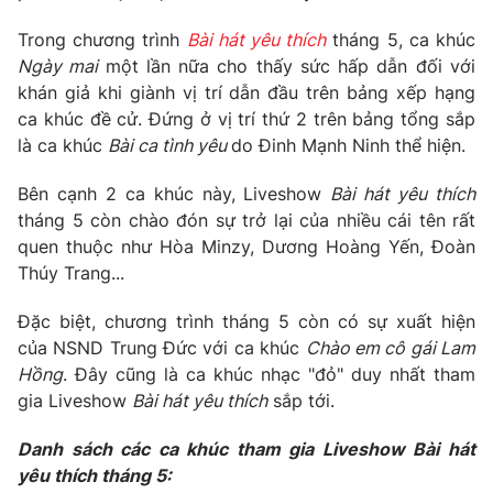
Phim VTV
Giải trí
Trong chương trình
Bài hát yêu thích
tháng 5, ca khúc
Hậu trường
Ngày mai
một lần nữa cho thấy sức hấp dẫn đối với
Điện ảnh
Đời sống
khán giả khi giành vị trí dẫn đầu trên bảng xếp hạng
Nhân vật
Âm nhạc
ca khúc đề cử. Đứng ở vị trí thứ 2 trên bảng tổng sắp
Du lịch
Khán giả
là ca khúc
Bài ca tình yêu
do Đinh Mạnh Ninh thể hiện.
Giáo dục
Sao
Làm đẹp
Giải sao mai
Bên cạnh 2 ca khúc này, Liveshow
Bài hát yêu thích
Tuyển sinh
Công nghệ
tháng 5 còn chào đón sự trở lại của nhiều cái tên rất
Chất lượng cuộc sống
Học trực tuyến
quen thuộc như Hòa Minzy, Dương Hoàng Yến, Đoàn
Hitech Công nghệ tương lai
Thúy Trang...
Giao lưu trực tuyến
Sản phẩm
Đặc biệt, chương trình tháng 5 còn có sự xuất hiện
Lịch phát sóng
của NSND Trung Đức với ca khúc
Chào em cô gái Lam
Thị trường
Hồng
. Đây cũng là ca khúc nhạc "đỏ" duy nhất tham
Tư vấn
gia Liveshow
Bài hát yêu thích
sắp tới.
Chuyên mục khác
Danh sách các ca khúc tham gia Liveshow Bài hát
Emagazine
Podcast
yêu thích tháng 5: