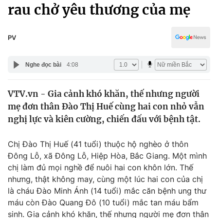
Chính trị
rau chở yêu thương của mẹ
Truyền hình
Văn hóa - Giải trí
Xã hội
Y tế
PV
Đời sống
Pháp luật
Công nghệ
Nghe đọc bài
4:08
Giáo dục
Y tế
VTV.vn - Gia cảnh khó khăn, thế nhưng người
mẹ đơn thân Đào Thị Huế cùng hai con nhỏ vẫn
Thế giới
nghị lực và kiên cường, chiến đấu với bệnh tật.
Tin tức
Kinh tế
Chị Đào Thị Huế (41 tuổi) thuộc hộ nghèo ở thôn
Thế giới đó đây
Đông Lỗ, xã Đông Lỗ, Hiệp Hòa, Bắc Giang. Một mình
Tài chính
chị làm đủ mọi nghề để nuôi hai con khôn lớn. Thế
Dữ liệu và đời sống
Câu chuyện quốc tế
nhưng, thật không may, cùng một lúc hai con của chị
Thị trường
là cháu Đào Minh Ánh (14 tuổi) mắc căn bệnh ung thư
Truyền hình
máu còn Đào Quang Đô (10 tuổi) mắc tan máu bẩm
Góc doanh nghiệp
sinh. Gia cảnh khó khăn, thế nhưng người mẹ đơn thân