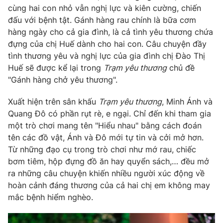
Phim VTV
cùng hai con nhỏ vẫn nghị lực và kiên cường, chiến
Giải trí
đấu với bệnh tật. Gánh hàng rau chính là bữa cơm
Hậu trường
Điện ảnh
hàng ngày cho cả gia đình, là cả tình yêu thương chứa
Đời sống
Nhân vật
đựng của chị Huế dành cho hai con. Câu chuyện đầy
Âm nhạc
tình thương yêu và nghị lực của gia đình chị Đào Thị
Du lịch
Khán giả
Huế sẽ được kể lại trong
Trạm yêu thương
chủ đề
Giáo dục
Sao
"Gánh hàng chở yêu thương".
Làm đẹp
Giải sao mai
Tuyển sinh
Công nghệ
Chất lượng cuộc sống
Xuất hiện trên sân khấu
Trạm yêu thương
, Minh Ánh và
Học trực tuyến
Quang Đô có phần rụt rè, e ngại. Chỉ đến khi tham gia
Hitech Công nghệ tương lai
một trò chơi mang tên "Hiểu nhau" bằng cách đoán
Giao lưu trực tuyến
tên các đồ vật, Ánh và Đô mới tự tin và cởi mở hơn.
Sản phẩm
Từ những đạo cụ trong trò chơi như mớ rau, chiếc
Lịch phát sóng
Thị trường
bơm tiêm, hộp đựng đồ ăn hay quyển sách,… đều mở
ra những câu chuyện khiến nhiều người xúc động về
Tư vấn
hoàn cảnh đáng thương của cả hai chị em không may
Chuyên mục khác
mắc bệnh hiểm nghèo.
Emagazine
Podcast