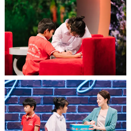
Photo
Infographic
Video
Shorts video
VTV Money
VTV Thể thao
VTV Sức khoẻ
Bất động sản
Thị trường 24h
Tấm lòng Việt
VTV4
Vươn mình bằng AI
VTV9
VTV8
Liên hệ tòa soạn
English