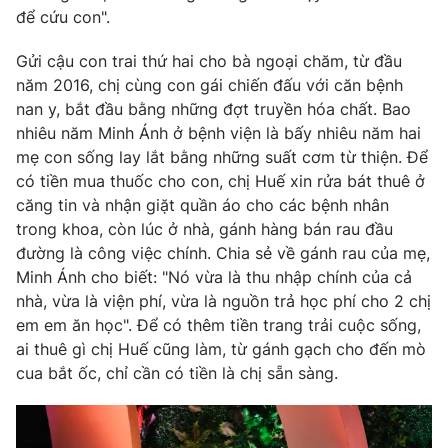
Email:
toasoan@vtv.vn
để cứu con".
Liên hệ quảng cáo:
024-7300.7108
Gửi cậu con trai thứ hai cho bà ngoại chăm, từ đầu
năm 2016, chị cùng con gái chiến đấu với căn bệnh
nan y, bắt đầu bằng những đợt truyền hóa chất. Bao
nhiêu năm Minh Ánh ở bệnh viện là bấy nhiêu năm hai
mẹ con sống lay lắt bằng những suất cơm từ thiện. Để
có tiền mua thuốc cho con, chị Huế xin rửa bát thuê ở
căng tin và nhận giặt quần áo cho các bệnh nhân
trong khoa, còn lúc ở nhà, gánh hàng bán rau đầu
đường là công việc chính. Chia sẻ về gánh rau của mẹ,
Minh Ánh cho biết: "Nó vừa là thu nhập chính của cả
nhà, vừa là viện phí, vừa là nguồn trả học phí cho 2 chị
® Cấm sao chép dưới mọi hình thức nếu không có sự chấp
em em ăn học". Để có thêm tiền trang trải cuộc sống,
thuận bằng văn bản. Ghi rõ nguồn VTV.vn khi phát hành lại
ai thuê gì chị Huế cũng làm, từ gánh gạch cho đến mò
thông tin từ website này.
cua bắt ốc, chỉ cần có tiền là chị sẵn sàng.