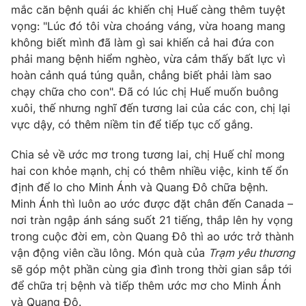
mắc căn bệnh quái ác khiến chị Huế càng thêm tuyệt
vọng: "Lúc đó tôi vừa choáng váng, vừa hoang mang
không biết mình đã làm gì sai khiến cả hai đứa con
phải mang bệnh hiểm nghèo, vừa cảm thấy bất lực vì
hoàn cảnh quá túng quẫn, chẳng biết phải làm sao
chạy chữa cho con". Đã có lúc chị Huế muốn buông
xuôi, thế nhưng nghĩ đến tương lai của các con, chị lại
vực dậy, có thêm niềm tin để tiếp tục cố gắng.
Chia sẻ về ước mơ trong tương lai, chị Huế chỉ mong
hai con khỏe mạnh, chị có thêm nhiều việc, kinh tế ổn
định để lo cho Minh Ánh và Quang Đô chữa bệnh.
Minh Ánh thì luôn ao ước được đặt chân đến Canada –
nơi tràn ngập ánh sáng suốt 21 tiếng, thắp lên hy vọng
trong cuộc đời em, còn Quang Đô thì ao ước trở thành
vận động viên cầu lông. Món quà của
Trạm yêu thương
sẽ góp một phần cùng gia đình trong thời gian sắp tới
để chữa trị bệnh và tiếp thêm ước mơ cho Minh Ánh
và Quang Đô.