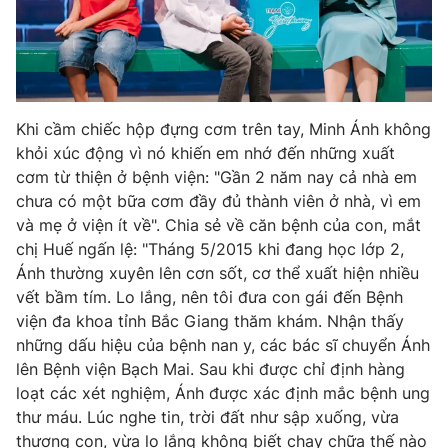
THỜI BÁO VTV
Khi cầm chiếc hộp đựng cơm trên tay, Minh Ánh không
khỏi xúc động vì nó khiến em nhớ đến những xuất
Theo dõi báo trên
cơm từ thiện ở bệnh viện: "Gần 2 năm nay cả nhà em
chưa có một bữa cơm đầy đủ thành viên ở nhà, vì em
Cơ quan chủ quản:
Đài Truyền hình Việt Nam
và mẹ ở viện ít về". Chia sẻ về căn bệnh của con, mắt
Cơ quan báo chí:
Thời báo VTV
chị Huế ngấn lệ: "Tháng 5/2015 khi đang học lớp 2,
Giấy phép hoạt động báo in và báo điện tử số 483/GP-BTTTT
Ánh thường xuyên lên cơn sốt, cơ thể xuất hiện nhiều
cấp ngày 29/12/2023
vết bầm tím. Lo lắng, nên tôi đưa con gái đến Bệnh
Tổng Biên tập:
Vũ Thanh Thủy
viện đa khoa tỉnh Bắc Giang thăm khám. Nhận thấy
những dấu hiệu của bệnh nan y, các bác sĩ chuyển Ánh
Phó Tổng Biên tập:
Nguyễn Thị Mỹ Hạnh, Phạm Quốc Thắng,
Nguyễn Trọng Ninh
lên Bệnh viện Bạch Mai. Sau khi được chỉ định hàng
loạt các xét nghiệm, Ánh được xác định mắc bệnh ung
Tổng đài VTV:
024.38 355 931 - 024.38 355 932
thư máu. Lúc nghe tin, trời đất như sập xuống, vừa
Ðiện thoại Thời báo VTV:
024.66 897 897
thương con, vừa lo lắng không biết chạy chữa thế nào