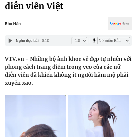
Chính trị
diễn viên Việt
Truyền hình
Văn hóa - Giải trí
Xã hội
Y tế
Bảo Hân
Đời sống
Pháp luật
Công nghệ
Nghe đọc bài
0:10
Giáo dục
Y tế
VTV.vn - Những bộ ảnh khoe vẻ đẹp tự nhiên với
phong cách trang điểm trong veo của các nữ
Thế giới
diễn viên đã khiến không ít người hâm mộ phải
xuyến xao.
Tin tức
Kinh tế
Thế giới đó đây
Tài chính
Dữ liệu và đời sống
Câu chuyện quốc tế
Thị trường
Truyền hình
Góc doanh nghiệp