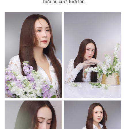
hữu nụ cười tươi tắn.
THỜI BÁO VTV
Theo dõi báo trên
Cơ quan chủ quản:
Đài Truyền hình Việt Nam
Cơ quan báo chí:
Thời báo VTV
Giấy phép hoạt động báo in và báo điện tử số 483/GP-BTTTT
cấp ngày 29/12/2023
Tổng Biên tập:
Vũ Thanh Thủy
Phó Tổng Biên tập:
Nguyễn Thị Mỹ Hạnh, Phạm Quốc Thắng,
Nguyễn Trọng Ninh
Tổng đài VTV:
024.38 355 931 - 024.38 355 932
Ðiện thoại Thời báo VTV:
024.66 897 897