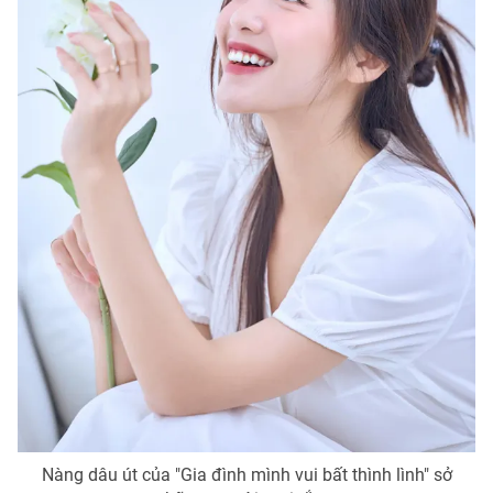
Photo
Infographic
Video
Shorts video
VTV Money
VTV Thể thao
VTV Sức khoẻ
Bất động sản
Thị trường 24h
Tấm lòng Việt
VTV4
Vươn mình bằng AI
VTV9
VTV8
Nàng dâu út của "Gia đình mình vui bất thình lình" sở
Liên hệ tòa soạn
English