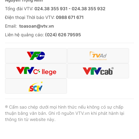
Nguyễn Trọng Ninh
Tổng đài VTV:
024.38 355 931 - 024.38 355 932
Ðiện thoại Thời báo VTV:
0988 671 671
Email:
toasoan@vtv.vn
Liên hệ quảng cáo:
(024) 626 79595
® Cấm sao chép dưới mọi hình thức nếu không có sự chấp
thuận bằng văn bản. Ghi rõ nguồn VTV.vn khi phát hành lại
thông tin từ website này.