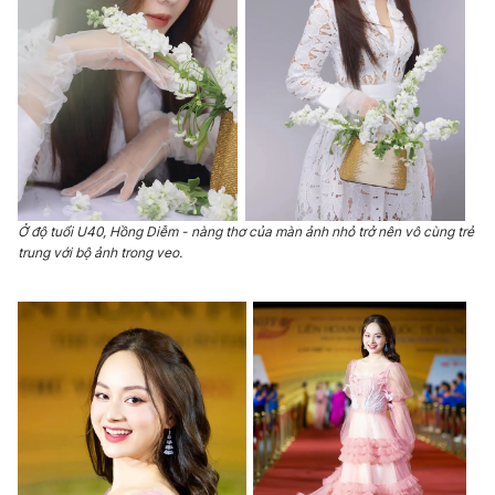
Email:
toasoan@vtv.vn
Liên hệ quảng cáo:
024-7300.7108
Ở độ tuổi U40, Hồng Diễm - nàng thơ của màn ảnh nhỏ trở nên vô cùng trẻ
trung với bộ ảnh trong veo.
® Cấm sao chép dưới mọi hình thức nếu không có sự chấp
thuận bằng văn bản. Ghi rõ nguồn VTV.vn khi phát hành lại
thông tin từ website này.