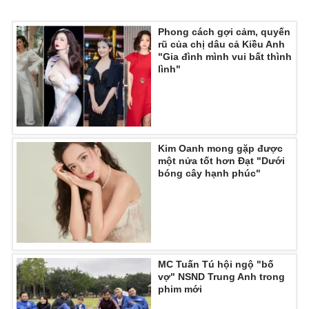
Phong cách gợi cảm, quyến
rũ của chị dâu cả Kiều Anh
"Gia đình mình vui bất thình
lình"
Kim Oanh mong gặp được
một nửa tốt hơn Đạt "Dưới
bóng cây hạnh phúc"
MC Tuấn Tú hội ngộ "bố
vợ" NSND Trung Anh trong
phim mới