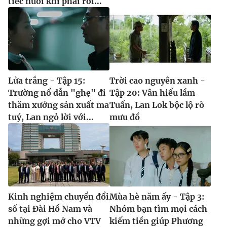
tiếc nuối khi phải rời...
Lửa trắng - Tập 15:
Trời cao nguyên xanh -
Trường nổ dẫn "ghẹ" đi
Tập 20: Vân hiểu lầm
thăm xưởng sản xuất ma
Tuấn, Lan Lok bộc lộ rõ
tuý, Lan ngỏ lời với...
mưu đồ
Kinh nghiệm chuyển đổi
Mùa hè năm ấy - Tập 3:
số tại Đài Hồ Nam và
Nhóm bạn tìm mọi cách
những gợi mở cho VTV
kiếm tiền giúp Phương