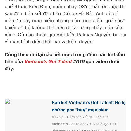
chế" Đoàn Kiên Định, nhóm nhảy OXY phải rời cuộc thi
sau đêm bán kết đầu tiên. Cô bé Hà Bảo Anh dù có
màn đu dây mạo hiểm nhưng màn trình diễn "quá sức"
khiến cô bé không thể hiện rõ tài năng nhảy múa của
THỜI BÁO VTV
mình. Còn ảo thuật gia Việt kiều Palmas Nguyễn bị loại
vì màn trình diễn thất bại và kém duyên.
Cùng theo dõi lại các tiết mục trong đêm bán kết đầu
Theo dõi báo trên
tiên của
Vietnam's Got Talent
2016
qua video dưới
đây:
Cơ quan chủ quản:
Đài Truyền hình Việt Nam
Cơ quan báo chí:
Thời báo VTV
Giấy phép hoạt động báo in và báo điện tử số 483/GP-BTTTT
cấp ngày 29/12/2023
Bán kết Vietnam's Got Talent: Hé lộ
Tổng Biên tập:
Vũ Thanh Thủy
những pha "bay" mạo hiểm
Phó Tổng Biên tập:
Nguyễn Thị Mỹ Hạnh, Phạm Quốc Thắng,
VTV.vn - Đêm bán kết đầu tiên của
Nguyễn Trọng Ninh
Vietnam's Got Talent 2016 sẽ được THTT
Tổng đài VTV:
024.38 355 931 - 024.38 355 932
vào hôm nay (11/3) trên kênh VTV3, hứa