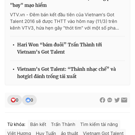
"bay" mạo hiểm
VTV.vn - Đêm bán kết đầu tiên của Vietnam's Got
Talent 2016 sẽ được THTT vào hôm nay (11/3) trên
kênh VTV3, hứa hẹn gây "thót tim" với một số pha...
Hari Won “bám đuôi” Trấn Thành tới
Vietnam’s Got Talent
Vietnam’s Got Talent: “Thánh nhạc chế” và
hotgirl đánh trống tái xuất
0
0
Từ khóa:
Bán kết
Trấn Thành
Tìm kiếm tài năng
Việt Hương
Huy Tuấn
ảo thuật
Vietnam Got Talent