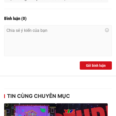
Bình luận
(
0
)
Gửi bình luận
TIN CÙNG CHUYÊN MỤC