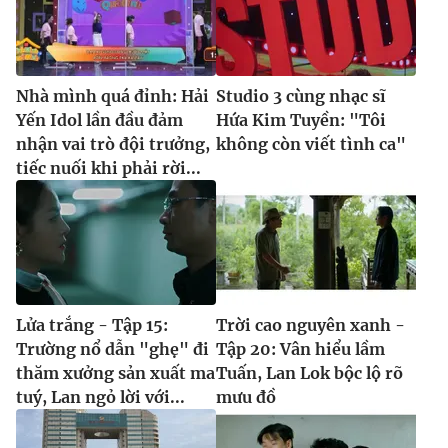
Nhà mình quá đỉnh: Hải
Studio 3 cùng nhạc sĩ
Yến Idol lần đầu đảm
Hứa Kim Tuyền: "Tôi
nhận vai trò đội trưởng,
không còn viết tình ca"
tiếc nuối khi phải rời...
Lửa trắng - Tập 15:
Trời cao nguyên xanh -
Trường nổ dẫn "ghẹ" đi
Tập 20: Vân hiểu lầm
thăm xưởng sản xuất ma
Tuấn, Lan Lok bộc lộ rõ
tuý, Lan ngỏ lời với...
mưu đồ