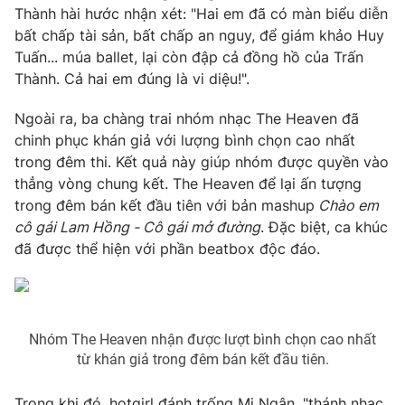
Thành hài hước nhận xét: "Hai em đã có màn biểu diễn
Photo
Infographic
bất chấp tài sản, bất chấp an nguy, để giám khảo Huy
Tuấn... múa ballet, lại còn đập cả đồng hồ của Trấn
Thành. Cả hai em đúng là vi diệu!".
Video
Shorts video
Ngoài ra, ba chàng trai nhóm nhạc The Heaven đã
VTV Money
VTV Thể thao
chinh phục khán giả với lượng bình chọn cao nhất
trong đêm thi. Kết quả này giúp nhóm được quyền vào
thẳng vòng chung kết. The Heaven để lại ấn tượng
VTV Sức khoẻ
Bất động sản
trong đêm bán kết đầu tiên với bản mashup
Chào em
cô gái Lam Hồng - Cô gái mở đường
. Đặc biệt, ca khúc
Thị trường 24h
Tấm lòng Việt
đã được thể hiện với phần beatbox độc đáo.
VTV4
Vươn mình bằng AI
Nhóm The Heaven nhận được lượt bình chọn cao nhất
VTV9
VTV8
từ khán giả trong đêm bán kết đầu tiên.
Liên hệ tòa soạn
English
Trong khi đó, hotgirl đánh trống Mi Ngân, "thánh nhạc