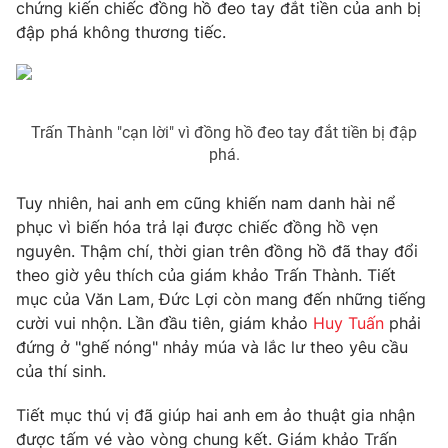
Phim VTV
chứng kiến chiếc đồng hồ đeo tay đắt tiền của anh bị
Giải trí
đập phá không thương tiếc.
Hậu trường
Điện ảnh
Đời sống
Nhân vật
Âm nhạc
Du lịch
Khán giả
Trấn Thành "cạn lời" vì đồng hồ đeo tay đắt tiền bị đập
Giáo dục
Sao
phá.
Làm đẹp
Giải sao mai
Tuyển sinh
Công nghệ
Chất lượng cuộc sống
Tuy nhiên, hai anh em cũng khiến nam danh hài nể
Học trực tuyến
phục vì biến hóa trả lại được chiếc đồng hồ vẹn
Hitech Công nghệ tương lai
nguyên. Thậm chí, thời gian trên đồng hồ đã thay đổi
Giao lưu trực tuyến
theo giờ yêu thích của giám khảo Trấn Thành. Tiết
Sản phẩm
mục của Văn Lam, Đức Lợi còn mang đến những tiếng
Lịch phát sóng
Thị trường
cười vui nhộn. Lần đầu tiên, giám khảo
Huy Tuấn
phải
đứng ở "ghế nóng" nhảy múa và lắc lư theo yêu cầu
Tư vấn
của thí sinh.
Chuyên mục khác
Tiết mục thú vị đã giúp hai anh em ảo thuật gia nhận
Emagazine
Podcast
được tấm vé vào vòng chung kết. Giám khảo Trấn