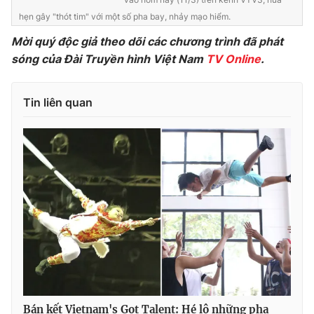
Ðiện thoại Thời báo VTV:
024.66 897 897
hẹn gây "thót tim" với một số pha bay, nhảy mạo hiểm.
Email:
toasoan@vtv.vn
Mời quý độc giả theo dõi các chương trình đã phát
Liên hệ quảng cáo:
024-7300.7108
sóng của Đài Truyền hình Việt Nam
TV Online
.
Tin liên quan
® Cấm sao chép dưới mọi hình thức nếu không có sự chấp
thuận bằng văn bản. Ghi rõ nguồn VTV.vn khi phát hành lại
thông tin từ website này.
Bán kết Vietnam's Got Talent: Hé lộ những pha