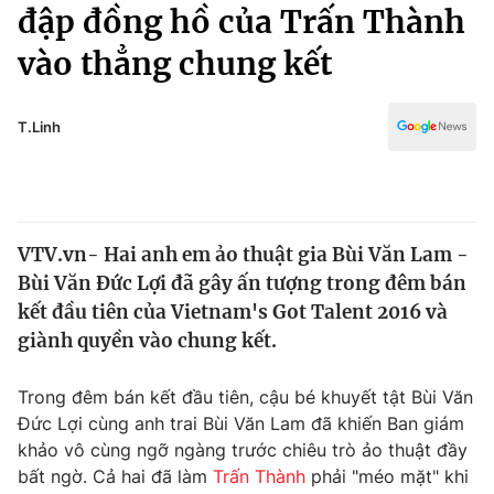
Chính trị
đập đồng hồ của Trấn Thành
Truyền hình
vào thẳng chung kết
Văn hóa - Giải trí
Xã hội
Y tế
Đời sống
T.Linh
Pháp luật
Công nghệ
Giáo dục
Y tế
VTV.vn- Hai anh em ảo thuật gia Bùi Văn Lam -
Thế giới
Bùi Văn Đức Lợi đã gây ấn tượng trong đêm bán
Tin tức
kết đầu tiên của Vietnam's Got Talent 2016 và
Kinh tế
giành quyền vào chung kết.
Thế giới đó đây
Tài chính
Dữ liệu và đời sống
Câu chuyện quốc tế
Trong đêm bán kết đầu tiên, cậu bé khuyết tật Bùi Văn
Thị trường
Đức Lợi cùng anh trai Bùi Văn Lam đã khiến Ban giám
khảo vô cùng ngỡ ngàng trước chiêu trò ảo thuật đầy
Truyền hình
Góc doanh nghiệp
bất ngờ. Cả hai đã làm
Trấn Thành
phải "méo mặt" khi