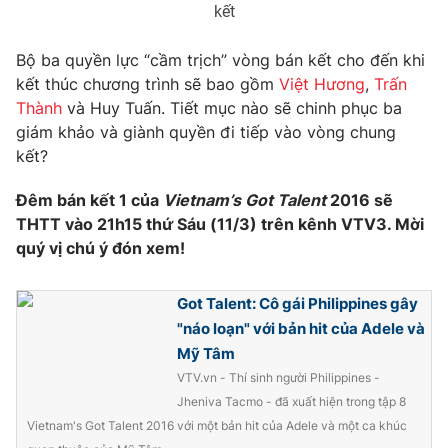
kết
Bộ ba quyền lực “cầm trịch” vòng bán kết cho đến khi
kết thúc chương trình sẽ bao gồm
Việt Hương
,
Trấn
Thành
và Huy Tuấn. Tiết mục nào sẽ chinh phục ba
giám khảo và giành quyền đi tiếp vào vòng chung
kết?
Đêm bán kết 1 của
Vietnam’s Got Talent
2016 sẽ
THTT vào 21h15 thứ Sáu (11/3) trên kênh VTV3. Mời
quý vị chú ý đón xem!
Got Talent: Cô gái Philippines gây
"náo loạn" với bản hit của Adele và
Mỹ Tâm
VTV.vn - Thí sinh người Philippines -
Jheniva Tacmo - đã xuất hiện trong tập 8
Vietnam's Got Talent 2016 với một bản hit của Adele và một ca khúc