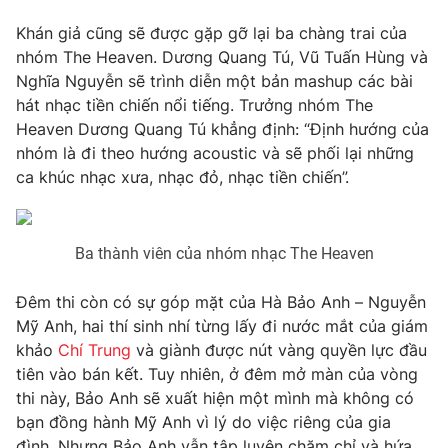
Khán giả cũng sẽ được gặp gỡ lại ba chàng trai của
nhóm The Heaven. Dương Quang Tú, Vũ Tuấn Hùng và
Nghĩa Nguyễn sẽ trình diễn một bản mashup các bài
THỜI BÁO VTV
hát nhạc tiền chiến nổi tiếng. Trưởng nhóm The
Heaven Dương Quang Tú khẳng định: “Định hướng của
nhóm là đi theo hướng acoustic và sẽ phối lại những
Theo dõi báo trên
ca khúc nhạc xưa, nhạc đỏ, nhạc tiền chiến”.
Cơ quan chủ quản:
Đài Truyền hình Việt Nam
Cơ quan báo chí:
Thời báo VTV
Ba thành viên của nhóm nhạc The Heaven
Giấy phép hoạt động báo in và báo điện tử số 483/GP-BTTTT
cấp ngày 29/12/2023
Đêm thi còn có sự góp mặt của Hà Bảo Anh – Nguyễn
Tổng Biên tập:
Vũ Thanh Thủy
Mỹ Anh, hai thí sinh nhí từng lấy đi nước mắt của giám
Phó Tổng Biên tập:
Nguyễn Thị Mỹ Hạnh, Phạm Quốc Thắng,
khảo
Chí Trung
và giành được nút vàng quyền lực đầu
Nguyễn Trọng Ninh
tiên vào bán kết. Tuy nhiên, ở đêm mở màn của vòng
Tổng đài VTV:
024.38 355 931 - 024.38 355 932
thi này, Bảo Anh sẽ xuất hiện một mình mà không có
bạn đồng hành Mỹ Anh vì lý do việc riêng của gia
Ðiện thoại Thời báo VTV:
024.66 897 897
đình. Nhưng Bảo Anh vẫn tập luyện chăm chỉ và hứa