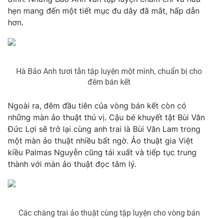
Email:
toasoan@vtv.vn
hẹn mang đến một tiết mục đu dây đã mắt, hấp dẫn
Liên hệ quảng cáo:
024-7300.7108
hơn.
Hà Bảo Anh tươi tắn tập luyện một mình, chuẩn bị cho
đêm bán kết
Ngoài ra, đêm đầu tiên của vòng bán kết còn có
những màn ảo thuật thú vị. Cậu bé khuyết tật Bùi Văn
Đức Lợi sẽ trở lại cùng anh trai là Bùi Văn Lam trong
một màn ảo thuật nhiều bất ngờ. Ảo thuật gia Việt
® Cấm sao chép dưới mọi hình thức nếu không có sự chấp
kiều Palmas Nguyễn cũng tái xuất và tiếp tục trung
thuận bằng văn bản. Ghi rõ nguồn VTV.vn khi phát hành lại
thành với màn ảo thuật đọc tâm lý.
thông tin từ website này.
Các chàng trai ảo thuật cùng tập luyện cho vòng bán