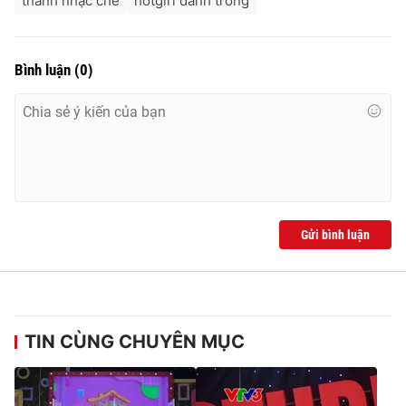
thánh nhạc chế
hotgirl đánh trống
Bình luận
(
0
)
Gửi bình luận
TIN CÙNG CHUYÊN MỤC