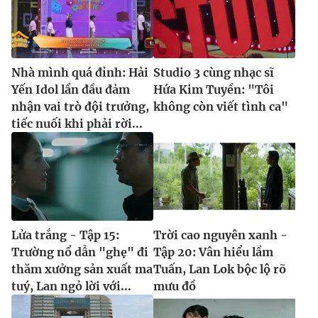
Nhà mình quá đỉnh: Hải
Studio 3 cùng nhạc sĩ
Yến Idol lần đầu đảm
Hứa Kim Tuyền: "Tôi
nhận vai trò đội trưởng,
không còn viết tình ca"
tiếc nuối khi phải rời...
Lửa trắng - Tập 15:
Trời cao nguyên xanh -
Trường nổ dẫn "ghẹ" đi
Tập 20: Vân hiểu lầm
thăm xưởng sản xuất ma
Tuấn, Lan Lok bộc lộ rõ
tuý, Lan ngỏ lời với...
mưu đồ