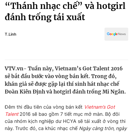
Chính trị
“Thánh nhạc chế” và hotgirl
Truyền hình
đánh trống tái xuất
Văn hóa - Giải trí
Xã hội
Y tế
Đời sống
T.Linh
Pháp luật
Công nghệ
Giáo dục
Y tế
VTV.vn- Tuần này, Vietnam’s Got Talent 2016
Thế giới
sẽ bắt đầu bước vào vòng bán kết. Trong đó,
Tin tức
khán giả sẽ được gặp lại thí sinh hát nhạc chế
Kinh tế
Đoàn Kiên Định và hotgirl đánh trống Mi Ngân.
Thế giới đó đây
Tài chính
Dữ liệu và đời sống
Câu chuyện quốc tế
Đêm thi đầu tiên của vòng bán kết
Vietnam’s Got
Thị trường
Talent
2016 sẽ bao gồm 7 tiết mục mở màn. Bộ đôi
của nhóm kịch nghiệp dư HCYA sẽ tái xuất ở vòng thi
Truyền hình
Góc doanh nghiệp
này. Trước đó, ca khúc nhạc chế
Ngày càng tròn, ngày