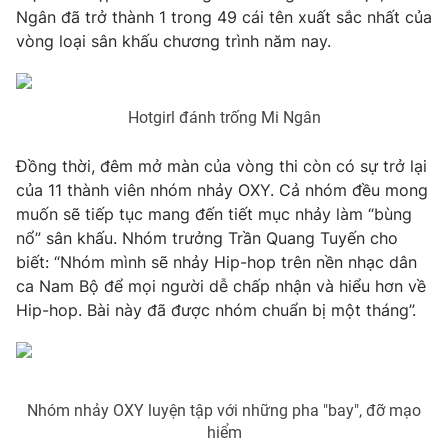
Ngân đã trở thành 1 trong 49 cái tên xuất sắc nhất của
Photo
Infographic
vòng loại sân khấu chương trình năm nay.
Video
Shorts video
Hotgirl đánh trống Mi Ngân
VTV Money
VTV Thể thao
Đồng thời, đêm mở màn của vòng thi còn có sự trở lại
của 11 thành viên nhóm nhảy OXY. Cả nhóm đều mong
VTV Sức khoẻ
Bất động sản
muốn sẽ tiếp tục mang đến tiết mục nhảy làm “bùng
nổ” sân khấu. Nhóm trưởng Trần Quang Tuyến cho
biết: “Nhóm mình sẽ nhảy Hip-hop trên nền nhạc dân
Thị trường 24h
Tấm lòng Việt
ca Nam Bộ để mọi người dễ chấp nhận và hiểu hơn về
Hip-hop. Bài này đã được nhóm chuẩn bị một tháng”.
VTV4
Vươn mình bằng AI
VTV9
VTV8
Nhóm nhảy OXY luyện tập với những pha "bay", đỡ mạo
hiểm
Liên hệ tòa soạn
English