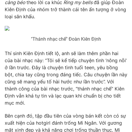
Phim VTV
càng béo
theo lời ca khúc
Ring my bells
đã giúp Đoàn
Giải trí
Kiên Định của nhóm trở thành cái tên ấn tượng ở vòng
Hậu trường
loại sân khấu.
Điện ảnh
Đời sống
Nhân vật
Âm nhạc
Du lịch
Khán giả
"Thánh nhạc chế" Đoàn Kiên Định
Giáo dục
Sao
Làm đẹp
Giải sao mai
Tuyển sinh
Thí sinh Kiên Định tiết lộ, anh sẽ làm thêm phần hai
Công nghệ
Chất lượng cuộc sống
của bài nhạc này: “Tôi sẽ kể tiếp chuyện tình ‘nông nỗi’
Học trực tuyến
ở lần trước. Đây là chuyện tình tuổi teen, yêu bồng
Hitech Công nghệ tương lai
Giao lưu trực tuyến
bột, chia tay cũng trong đáng tiếc. Câu chuyện lần này
Sản phẩm
cũng sẽ mang yếu tố hài hước như lần trước”. Với
thành công của bài nhạc trước, “thánh nhạc chế” Kiên
Lịch phát sóng
Thị trường
Định vẫn khá tự tin và lạc quan khi chuẩn bị cho tiết
mục mới.
Tư vấn
Chuyên mục khác
Bên cạnh đó, tập đầu tiên của vòng bán kết còn có sự
xuất hiện của hotgirl đánh trống Mi Ngân. Với gương
Emagazine
Podcast
mặt xinh đẹp và khả năng chơi trống thuần thục, Mi