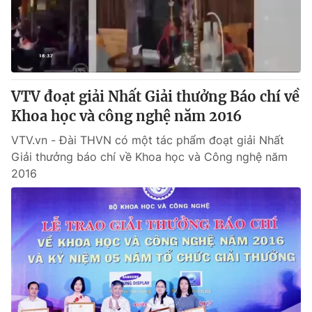
Thị trường 24h
Tấm lòng Việt
VTV4
Vươn mình bằng AI
VTV9
VTV8
VTV đoạt giải Nhất Giải thưởng Báo chí về
Khoa học và công nghệ năm 2016
Liên hệ tòa soạn
English
VTV.vn - Đài THVN có một tác phẩm đoạt giải Nhất
Giải thưởng báo chí về Khoa học và Công nghệ năm
2016
THỜI BÁO VTV
Theo dõi báo trên
Cơ quan chủ quản:
Đài Truyền hình Việt Nam
Cơ quan báo chí:
Thời báo VTV