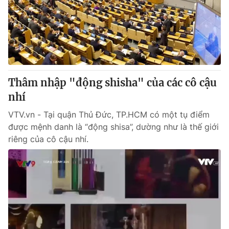
Giao lưu trực tuyến
Sản phẩm
Lịch phát sóng
Thị trường
Tư vấn
Chuyên mục khác
Thâm nhập "động shisha" của các cô cậu
Emagazine
Podcast
nhí
VTV.vn - Tại quận Thủ Đức, TP.HCM có một tụ điểm
Photo
Infographic
được mệnh danh là “động shisa”, dường như là thế giới
riêng của cô cậu nhí.
Video
Shorts video
VTV Money
VTV Thể thao
VTV Sức khoẻ
Bất động sản