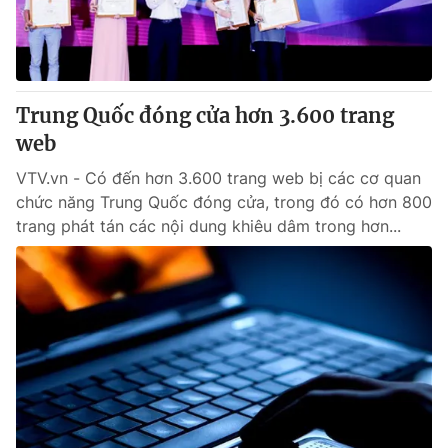
Giấy phép hoạt động báo in và báo điện tử số 483/GP-BTTTT
cấp ngày 29/12/2023
Tổng Biên tập:
Vũ Thanh Thủy
Phó Tổng Biên tập:
Nguyễn Thị Mỹ Hạnh, Phạm Quốc Thắng,
Trung Quốc đóng cửa hơn 3.600 trang
Nguyễn Trọng Ninh
Tổng đài VTV:
web
024.38 355 931 - 024.38 355 932
Ðiện thoại Thời báo VTV:
024.66 897 897
VTV.vn - Có đến hơn 3.600 trang web bị các cơ quan
Email:
toasoan@vtv.vn
chức năng Trung Quốc đóng cửa, trong đó có hơn 800
Liên hệ quảng cáo:
024-7300.7108
trang phát tán các nội dung khiêu dâm trong hơn...