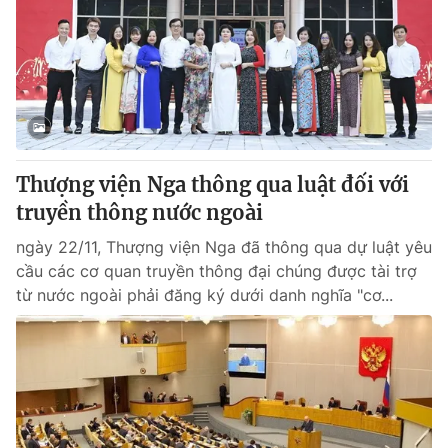
Tin tức
Kinh tế
Thế giới đó đây
Tài chính
Dữ liệu và đời sống
Câu chuyện quốc tế
Thị trường
Truyền hình
Góc doanh nghiệp
Thượng viện Nga thông qua luật đối với
Phim VTV
truyền thông nước ngoài
Giải trí
Hậu trường
ngày 22/11, Thượng viện Nga đã thông qua dự luật yêu
Điện ảnh
cầu các cơ quan truyền thông đại chúng được tài trợ
Đời sống
Nhân vật
từ nước ngoài phải đăng ký dưới danh nghĩa "cơ...
Âm nhạc
Du lịch
Khán giả
Giáo dục
Sao
Làm đẹp
Giải sao mai
Tuyển sinh
Công nghệ
Chất lượng cuộc sống
Học trực tuyến
Hitech Công nghệ tương lai