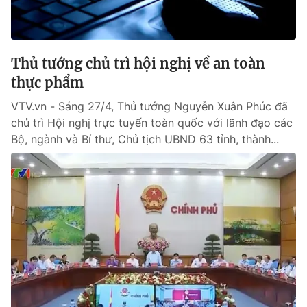
® Cấm sao chép dưới mọi hình thức nếu không có sự chấp
thuận bằng văn bản. Ghi rõ nguồn VTV.vn khi phát hành lại
Thủ tướng chủ trì hội nghị về an toàn
thông tin từ website này.
thực phẩm
VTV.vn - Sáng 27/4, Thủ tướng Nguyễn Xuân Phúc đã
chủ trì Hội nghị trực tuyến toàn quốc với lãnh đạo các
Bộ, ngành và Bí thư, Chủ tịch UBND 63 tỉnh, thành...