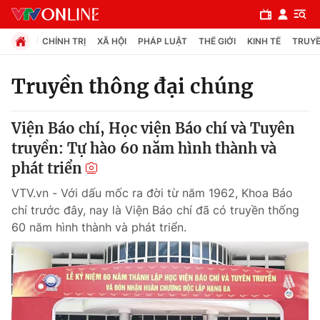
CHÍNH TRỊ
XÃ HỘI
PHÁP LUẬT
THẾ GIỚI
KINH TẾ
TRUYỀ
Truyền thông đại chúng
Chuyên mục
Viện Báo chí, Học viện Báo chí và Tuyên
Chính trị
truyền: Tự hào 60 năm hình thành và
phát triển
Xã hội
VTV.vn - Với dấu mốc ra đời từ năm 1962, Khoa Báo
chí trước đây, nay là Viện Báo chí đã có truyền thống
Pháp luật
60 năm hình thành và phát triển.
Y tế
Thế giới