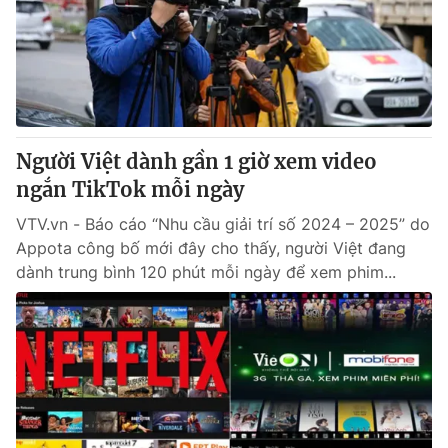
Giao lưu trực tuyến
Sản phẩm
Lịch phát sóng
Thị trường
Tư vấn
Chuyên mục khác
Người Việt dành gần 1 giờ xem video
Emagazine
Podcast
ngắn TikTok mỗi ngày
VTV.vn - Báo cáo “Nhu cầu giải trí số 2024 – 2025” do
Photo
Infographic
Appota công bố mới đây cho thấy, người Việt đang
dành trung bình 120 phút mỗi ngày để xem phim...
Video
Shorts video
VTV Money
VTV Thể thao
VTV Sức khoẻ
Bất động sản