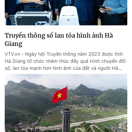
® Cấm sao chép dưới mọi hình thức nếu không có sự chấp
thuận bằng văn bản. Ghi rõ nguồn VTV.vn khi phát hành lại
thông tin từ website này.
Truyền thông số lan tỏa hình ảnh Hà
Giang
VTV.vn - Ngày hội Truyền thông năm 2023 được tỉnh
Hà Giang tổ chức nhằm thúc đẩy quá trình chuyển đổi
số, lan tỏa mạnh hơn hình ảnh của đất và người Hà...