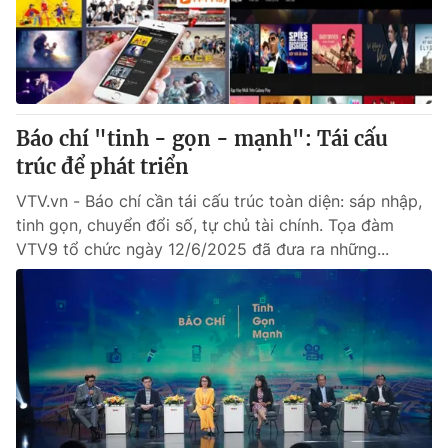
Thị trường 24h
Tấm lòng Việt
VTV4
Vươn mình bằng AI
VTV9
VTV8
Báo chí "tinh - gọn - mạnh": Tái cấu
trúc để phát triển
Liên hệ tòa soạn
English
VTV.vn - Báo chí cần tái cấu trúc toàn diện: sáp nhập,
tinh gọn, chuyển đổi số, tự chủ tài chính. Tọa đàm
VTV9 tổ chức ngày 12/6/2025 đã đưa ra những...
THỜI BÁO VTV
Theo dõi báo trên
Cơ quan chủ quản:
Đài Truyền hình Việt Nam
Cơ quan báo chí:
Thời báo VTV