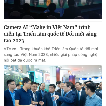
Giấy phép hoạt động báo in và báo điện tử số 483/GP-BTTTT
cấp ngày 29/12/2023
Tổng Biên tập:
Vũ Thanh Thủy
Phó Tổng Biên tập:
Nguyễn Thị Mỹ Hạnh, Phạm Quốc Thắng,
Camera AI “Make in Việt Nam” trình
Nguyễn Trọng Ninh
Tổng đài VTV:
diễn tại Triển lãm quốc tế Đổi mới sáng
024.38 355 931 - 024.38 355 932
Ðiện thoại Thời báo VTV:
tạo 2023
024.66 897 897
Email:
toasoan@vtv.vn
VTV.vn - Trong khuôn khổ Triển lãm Quốc tế đổi mới
Liên hệ quảng cáo:
024-7300.7108
sáng tạo Việt Nam 2023, nhiều giải pháp công nghệ
nổi bật đã được ra mắt.