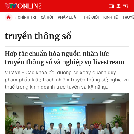
CHÍNH TRỊ
XÃ HỘI
PHÁP LUẬT
THẾ GIỚI
KINH TẾ
TRUYỀ
truyền thông số
Chuyên mục
Hợp tác chuẩn hóa nguồn nhân lực
Chính trị
truyền thông số và nghiệp vụ livestream
VTV.vn - Các khóa bồi dưỡng sẽ xoay quanh quy
Xã hội
phạm pháp luật; trách nhiệm truyền thông số; nghĩa vụ
thuế trong kinh doanh trực tuyến và kỹ năng...
Pháp luật
Y tế
Thế giới