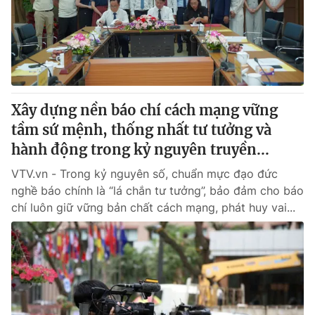
Tin tức
Kinh tế
Thế giới đó đây
Tài chính
Dữ liệu và đời sống
Câu chuyện quốc tế
Thị trường
Xây dựng nền báo chí cách mạng vững
Truyền hình
Góc doanh nghiệp
tầm sứ mệnh, thống nhất tư tưởng và
Phim VTV
hành động trong kỷ nguyên truyền...
Giải trí
Hậu trường
VTV.vn - Trong kỷ nguyên số, chuẩn mực đạo đức
Điện ảnh
nghề báo chính là “lá chắn tư tưởng”, bảo đảm cho báo
Đời sống
Nhân vật
chí luôn giữ vững bản chất cách mạng, phát huy vai...
Âm nhạc
Du lịch
Khán giả
Giáo dục
Sao
Làm đẹp
Giải sao mai
Tuyển sinh
Công nghệ
Chất lượng cuộc sống
Học trực tuyến
Hitech Công nghệ tương lai