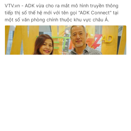
VTV.vn - ADK vừa cho ra mắt mô hình truyền thông
tiếp thị số thế hệ mới với tên gọi "ADK Connect" tại
một số văn phòng chính thuộc khu vực châu Á.
Tin mới
Video
Live
Emagazine
Trang chủ
Chuyển đổi số - Cơ hội và thách thức cho
khởi nghiệp sáng tạo
VTV.vn - Thứ trưởng Bộ KH&CN Trần Văn Tùng nhận