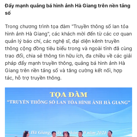
Đẩy mạnh quảng bá hình ảnh Hà Giang trên nền tảng
số
Trong chương trình tọa đàm "Truyền thông số lan tỏa
THỜI BÁO VTV
hình ảnh Hà Giang", các khách mời đến từ các cơ quan
quản lý báo chí, các nghệ sĩ, đại diện kênh truyền
Theo dõi báo trên
thông cộng đồng tiêu biểu trong và ngoài tỉnh đã cùng
trao đổi, chia sẻ thông tin hữu ích, đa chiều về các giải
pháp đẩy mạnh truyền thông, quảng bá hình ảnh Hà
Cơ quan chủ quản:
Đài Truyền hình Việt Nam
Giang trên nền tảng số và tăng cường kết nối, hợp
Cơ quan báo chí:
Thời báo VTV
tác, hỗ trợ truyền thông.
Giấy phép hoạt động báo in và báo điện tử số 483/GP-BTTTT
cấp ngày 29/12/2023
Tổng Biên tập:
Vũ Thanh Thủy
Phó Tổng Biên tập:
Nguyễn Thị Mỹ Hạnh, Phạm Quốc Thắng,
Nguyễn Trọng Ninh
Tổng đài VTV:
024.38 355 931 - 024.38 355 932
Ðiện thoại Thời báo VTV:
024.66 897 897