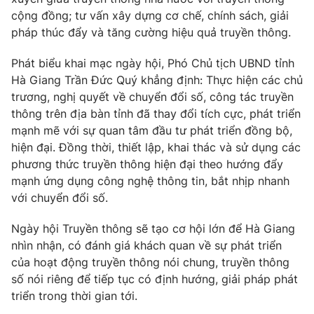
cộng đồng; tư vấn xây dựng cơ chế, chính sách, giải
Photo
Infographic
pháp thúc đẩy và tăng cường hiệu quả truyền thông.
Video
Shorts video
Phát biểu khai mạc ngày hội, Phó Chủ tịch UBND tỉnh
Hà Giang Trần Đức Quý khẳng định: Thực hiện các chủ
trương, nghị quyết về chuyển đổi số, công tác truyền
VTV Money
VTV Thể thao
thông trên địa bàn tỉnh đã thay đổi tích cực, phát triển
mạnh mẽ với sự quan tâm đầu tư phát triển đồng bộ,
VTV Sức khoẻ
Bất động sản
hiện đại. Đồng thời, thiết lập, khai thác và sử dụng các
phương thức truyền thông hiện đại theo hướng đẩy
mạnh ứng dụng công nghệ thông tin, bắt nhịp nhanh
Thị trường 24h
Tấm lòng Việt
với chuyển đổi số.
VTV4
Vươn mình bằng AI
Ngày hội Truyền thông sẽ tạo cơ hội lớn để Hà Giang
nhìn nhận, có đánh giá khách quan về sự phát triển
của hoạt động truyền thông nói chung, truyền thông
VTV9
VTV8
số nói riêng để tiếp tục có định hướng, giải pháp phát
triển trong thời gian tới.
Liên hệ tòa soạn
English