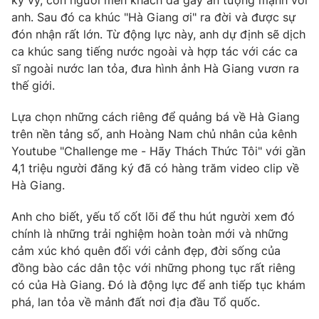
kỳ vỹ, con người mến khách đã gây ấn tượng mạnh với
anh. Sau đó ca khúc "Hà Giang ơi" ra đời và được sự
đón nhận rất lớn. Từ động lực này, anh dự định sẽ dịch
ca khúc sang tiếng nước ngoài và hợp tác với các ca
sĩ ngoài nước lan tỏa, đưa hình ảnh Hà Giang vươn ra
thế giới.
Lựa chọn những cách riêng để quảng bá về Hà Giang
trên nền tảng số, anh Hoàng Nam chủ nhân của kênh
Youtube "Challenge me - Hãy Thách Thức Tôi" với gần
4,1 triệu người đăng ký đã có hàng trăm video clip về
Hà Giang.
Anh cho biết, yếu tố cốt lõi để thu hút người xem đó
chính là những trải nghiệm hoàn toàn mới và những
cảm xúc khó quên đối với cảnh đẹp, đời sống của
đồng bào các dân tộc với những phong tục rất riêng
có của Hà Giang. Đó là động lực để anh tiếp tục khám
phá, lan tỏa về mảnh đất nơi địa đầu Tổ quốc.