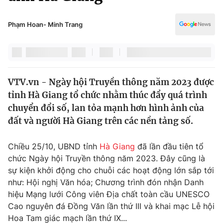
Chính trị
Truyền hình
Văn hóa - Giải trí
Phạm Hoan- Minh Trang
Xã hội
Y tế
Đời sống
Pháp luật
Công nghệ
Giáo dục
VTV.vn - Ngày hội Truyền thông năm 2023 được
Y tế
tỉnh Hà Giang tổ chức nhằm thúc đẩy quá trình
chuyển đổi số, lan tỏa mạnh hơn hình ảnh của
Thế giới
đất và người Hà Giang trên các nền tảng số.
Tin tức
Chiều 25/10, UBND tỉnh
Hà Giang
đã lần đầu tiên tổ
Kinh tế
chức Ngày hội Truyền thông năm 2023. Đây cũng là
Thế giới đó đây
Tài chính
sự kiện khởi động cho chuỗi các hoạt động lớn sắp tới
Dữ liệu và đời sống
Câu chuyện quốc tế
như: Hội nghị Văn hóa; Chương trình đón nhận Danh
Thị trường
hiệu Mạng lưới Công viên Địa chất toàn cầu UNESCO
Truyền hình
Cao nguyên đá Đồng Văn lần thứ III và khai mạc Lễ hội
Góc doanh nghiệp
Hoa Tam giác mạch lần thứ IX...