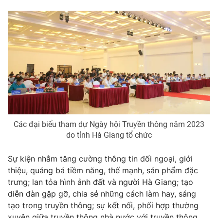
Phim VTV
Giải trí
Hậu trường
Điện ảnh
Đời sống
Nhân vật
Âm nhạc
Du lịch
Khán giả
Giáo dục
Sao
Làm đẹp
Giải sao mai
Tuyển sinh
Công nghệ
Chất lượng cuộc sống
Học trực tuyến
Hitech Công nghệ tương lai
Giao lưu trực tuyến
Các đại biểu tham dự Ngày hội Truyền thông năm 2023
Sản phẩm
do tỉnh Hà Giang tổ chức
Lịch phát sóng
Thị trường
Sự kiện nhằm tăng cường thông tin đối ngoại, giới
thiệu, quảng bá tiềm năng, thế mạnh, sản phẩm đặc
Tư vấn
trưng; lan tỏa hình ảnh đất và người Hà Giang; tạo
Chuyên mục khác
diễn đàn gặp gỡ, chia sẻ những cách làm hay, sáng
Emagazine
Podcast
tạo trong truyền thông; sự kết nối, phối hợp thường
xuyên giữa truyền thông nhà nước với truyền thông