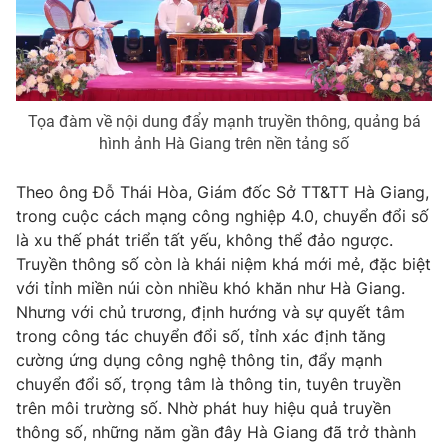
Email:
toasoan@vtv.vn
Liên hệ quảng cáo:
024-7300.7108
Tọa đàm về nội dung đẩy mạnh truyền thông, quảng bá
hình ảnh Hà Giang trên nền tảng số
Theo ông Đỗ Thái Hòa, Giám đốc Sở TT&TT Hà Giang,
trong cuộc cách mạng công nghiệp 4.0, chuyển đổi số
là xu thế phát triển tất yếu, không thể đảo ngược.
Truyền thông số còn là khái niệm khá mới mẻ, đặc biệt
với tỉnh miền núi còn nhiều khó khăn như Hà Giang.
Nhưng với chủ trương, định hướng và sự quyết tâm
® Cấm sao chép dưới mọi hình thức nếu không có sự chấp
thuận bằng văn bản. Ghi rõ nguồn VTV.vn khi phát hành lại
trong công tác chuyển đổi số, tỉnh xác định tăng
thông tin từ website này.
cường ứng dụng công nghệ thông tin, đẩy mạnh
chuyển đổi số, trọng tâm là thông tin, tuyên truyền
trên môi trường số. Nhờ phát huy hiệu quả truyền
thông số, những năm gần đây Hà Giang đã trở thành