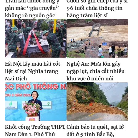
Tràn lan thuốc đông y
Cuốn sổ ghi chép của y sĩ
gắn mác “gia truyền”
96 tuổi chứa thông tin
không rõ nguồn gốc
hàng trăm liệt sĩ
Hà Nội lấy mẫu hài cốt
Nghệ An: Mưa lớn gây
liệt sĩ tại Nghĩa trang
ngập lụt, chia cắt nhiều
Mai Dịch
khu vực ở miền núi
Khởi công Trường THPT
Cảnh báo lũ quét, sạt lở
Nam Đàn 1, Phó Thủ
đất ở 5 tỉnh Bắc Bộ,