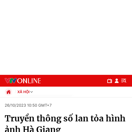
XÃ HỘI
Chính trị
26/10/2023 10:50 GMT+7
Xã hội
Truyền thông số lan tỏa hình
Pháp luật
Chuyên mục
Kinh tế
ảnh Hà Giang
Thể thao