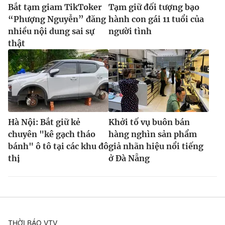
Bắt tạm giam TikToker
Tạm giữ đối tượng bạo
“Phượng Nguyễn” đăng
hành con gái 11 tuổi của
nhiều nội dung sai sự
người tình
thật
Hà Nội: Bắt giữ kẻ
Khởi tố vụ buôn bán
chuyên "kê gạch tháo
hàng nghìn sản phẩm
bánh" ô tô tại các khu đô
giả nhãn hiệu nổi tiếng
thị
ở Đà Nẵng
THỜI BÁO VTV