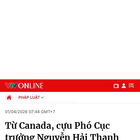
PHÁP LUẬT
Chính trị
01/04/2026 07:44 GMT+7
Xã hội
Từ Canada, cựu Phó Cục
Pháp luật
Chuyên mục
Kinh tế
trưởng Nguyễn Hải Thanh
Thể thao