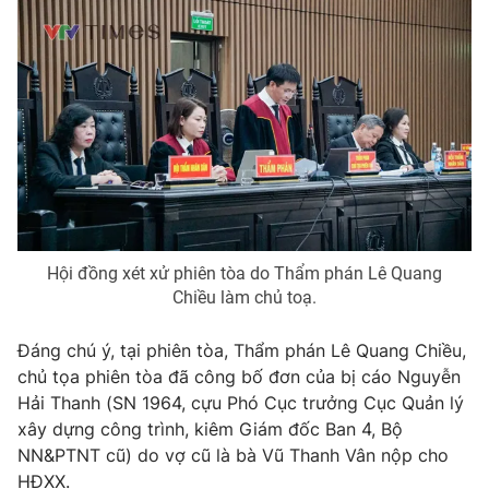
Photo
Infographic
Video
Shorts video
VTV Money
VTV Thể thao
VTV Sức khoẻ
Bất động sản
Hội đồng xét xử phiên tòa do Thẩm phán Lê Quang
Thị trường 24h
Tấm lòng Việt
Chiều làm chủ toạ.
Đáng chú ý, tại phiên tòa, Thẩm phán Lê Quang Chiều,
VTV4
Vươn mình bằng AI
chủ tọa phiên tòa đã công bố đơn của bị cáo Nguyễn
Hải Thanh (SN 1964, cựu Phó Cục trưởng Cục Quản lý
VTV9
VTV8
xây dựng công trình, kiêm Giám đốc Ban 4, Bộ
NN&PTNT cũ) do vợ cũ là bà Vũ Thanh Vân nộp cho
Liên hệ tòa soạn
English
HĐXX.