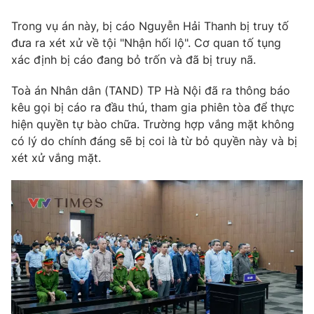
Trong vụ án này, bị cáo Nguyễn Hải Thanh bị truy tố
đưa ra xét xử về tội "Nhận hối lộ". Cơ quan tố tụng
xác định bị cáo đang bỏ trốn và đã bị truy nã.
THỜI BÁO VTV
Toà án Nhân dân (TAND) TP Hà Nội đã ra thông báo
kêu gọi bị cáo ra đầu thú, tham gia phiên tòa để thực
Theo dõi báo trên
hiện quyền tự bào chữa. Trường hợp vắng mặt không
có lý do chính đáng sẽ bị coi là từ bỏ quyền này và bị
Cơ quan chủ quản:
Đài Truyền hình Việt Nam
xét xử vắng mặt.
Cơ quan báo chí:
Thời báo VTV
Giấy phép hoạt động báo in và báo điện tử số 483/GP-BTTTT
cấp ngày 29/12/2023
Tổng Biên tập:
Vũ Thanh Thủy
Phó Tổng Biên tập:
Nguyễn Thị Mỹ Hạnh, Phạm Quốc Thắng,
Nguyễn Trọng Ninh
Tổng đài VTV:
024.38 355 931 - 024.38 355 932
Ðiện thoại Thời báo VTV:
024.66 897 897