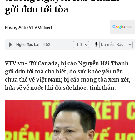
Chính trị
gửi đơn tới tòa
Truyền hình
Văn hóa - Giải trí
Xã hội
Y tế
Phùng Anh (VTV Online)
Đời sống
Pháp luật
Công nghệ
Nghe đọc bài
4:53
Giáo dục
Y tế
VTV.vn- Từ Canada, bị cáo Nguyễn Hải Thanh
gửi đơn tới toà cho biết, do sức khỏe yếu nên
Thế giới
chưa thể về Việt Nam; bị cáo mong tòa xem xét,
Tin tức
hứa sẽ về nước khi đủ sức khỏe, tinh thần.
Kinh tế
Thế giới đó đây
Tài chính
Dữ liệu và đời sống
Câu chuyện quốc tế
Thị trường
Truyền hình
Góc doanh nghiệp