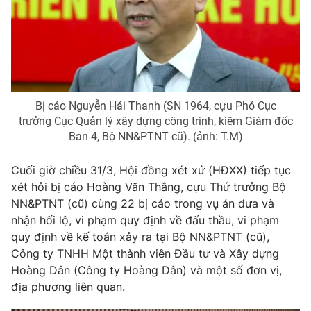
Phim VTV
Giải trí
Hậu trường
Điện ảnh
Đời sống
Nhân vật
Âm nhạc
Du lịch
Khán giả
Giáo dục
Sao
Bị cáo Nguyễn Hải Thanh (SN 1964, cựu Phó Cục
Làm đẹp
Giải sao mai
trưởng Cục Quản lý xây dựng công trình, kiêm Giám đốc
Tuyển sinh
Công nghệ
Ban 4, Bộ NN&PTNT cũ). (ảnh: T.M)
Chất lượng cuộc sống
Học trực tuyến
Hitech Công nghệ tương lai
Cuối giờ chiều 31/3, Hội đồng xét xử (HĐXX) tiếp tục
Giao lưu trực tuyến
xét hỏi bị cáo Hoàng Văn Thắng, cựu Thứ trưởng Bộ
Sản phẩm
NN&PTNT (cũ) cùng 22 bị cáo trong vụ án đưa và
Lịch phát sóng
nhận hối lộ, vi phạm quy định về đấu thầu, vi phạm
Thị trường
quy định về kế toán xảy ra tại Bộ NN&PTNT (cũ),
Tư vấn
Công ty TNHH Một thành viên Đầu tư và Xây dựng
Chuyên mục khác
Hoàng Dân (Công ty Hoàng Dân) và một số đơn vị,
địa phương liên quan.
Emagazine
Podcast