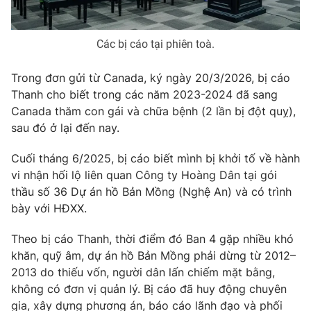
Email:
toasoan@vtv.vn
Liên hệ quảng cáo:
024-7300.7108
Các bị cáo tại phiên toà.
Trong đơn gửi từ Canada, ký ngày 20/3/2026, bị cáo
Thanh cho biết trong các năm 2023-2024 đã sang
Canada thăm con gái và chữa bệnh (2 lần bị đột quỵ),
sau đó ở lại đến nay.
Cuối tháng 6/2025, bị cáo biết mình bị khởi tố về hành
vi nhận hối lộ liên quan Công ty Hoàng Dân tại gói
thầu số 36 Dự án hồ Bản Mồng (Nghệ An) và có trình
bày với HĐXX.
® Cấm sao chép dưới mọi hình thức nếu không có sự chấp
thuận bằng văn bản. Ghi rõ nguồn VTV.vn khi phát hành lại
Theo bị cáo Thanh, thời điểm đó Ban 4 gặp nhiều khó
thông tin từ website này.
khăn, quỹ âm, dự án hồ Bản Mồng phải dừng từ 2012–
2013 do thiếu vốn, người dân lấn chiếm mặt bằng,
không có đơn vị quản lý. Bị cáo đã huy động chuyên
gia, xây dựng phương án, báo cáo lãnh đạo và phối