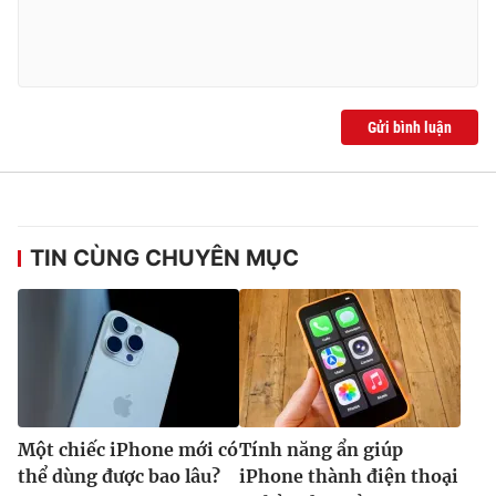
Ðiện thoại Thời báo VTV:
024.66 897 897
Email:
toasoan@vtv.vn
Liên hệ quảng cáo:
024-7300.7108
Gửi bình luận
TIN CÙNG CHUYÊN MỤC
® Cấm sao chép dưới mọi hình thức nếu không có sự chấp
thuận bằng văn bản. Ghi rõ nguồn VTV.vn khi phát hành lại
thông tin từ website này.
Một chiếc iPhone mới có
Tính năng ẩn giúp
thể dùng được bao lâu?
iPhone thành điện thoại