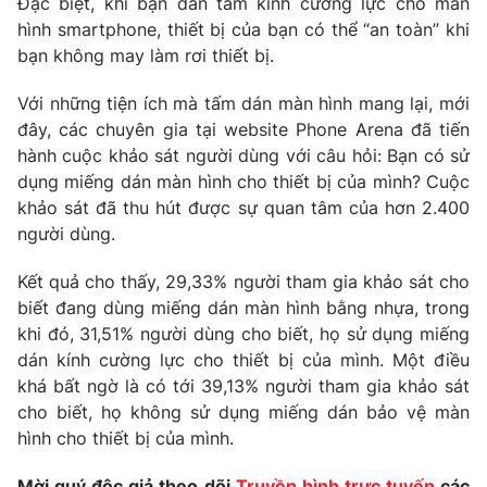
Đặc biệt, khi bạn dán tấm kính cường lực cho màn
Phim VTV
Giải trí
hình smartphone, thiết bị của bạn có thể “an toàn” khi
Hậu trường
bạn không may làm rơi thiết bị.
Điện ảnh
Đời sống
Nhân vật
Với những tiện ích mà tấm dán màn hình mang lại, mới
Âm nhạc
đây, các chuyên gia tại website Phone Arena đã tiến
Du lịch
Khán giả
Giáo dục
hành cuộc khảo sát người dùng với câu hỏi: Bạn có sử
Sao
Làm đẹp
Giải sao mai
dụng miếng dán màn hình cho thiết bị của mình? Cuộc
Tuyển sinh
khảo sát đã thu hút được sự quan tâm của hơn 2.400
Công nghệ
Chất lượng cuộc sống
người dùng.
Học trực tuyến
Hitech Công nghệ tương lai
Giao lưu trực tuyến
Kết quả cho thấy, 29,33% người tham gia khảo sát cho
Sản phẩm
biết đang dùng miếng dán màn hình bằng nhựa, trong
khi đó, 31,51% người dùng cho biết, họ sử dụng miếng
Lịch phát sóng
Thị trường
dán kính cường lực cho thiết bị của mình. Một điều
khá bất ngờ là có tới 39,13% người tham gia khảo sát
Tư vấn
cho biết, họ không sử dụng miếng dán bảo vệ màn
Chuyên mục khác
hình cho thiết bị của mình.
Emagazine
Podcast
Mời quý độc giả theo dõi
Truyền hình trực tuyến
các