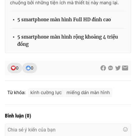
chuộng bởi những tiện ích mà thiết bị này mang lại.
5 smartphone màn hình Full HD đỉnh cao
THỜI BÁO VTV
5 smartphone màn hình rộng khoảng 4 triệu
đồng
Theo dõi báo trên
0
0
Cơ quan chủ quản:
Đài Truyền hình Việt Nam
Cơ quan báo chí:
Thời báo VTV
Từ khóa:
kính cường lực
miếng dán màn hình
Giấy phép hoạt động báo in và báo điện tử số 483/GP-BTTTT
cấp ngày 29/12/2023
Tổng Biên tập:
Vũ Thanh Thủy
Bình luận
(
0
)
Phó Tổng Biên tập:
Nguyễn Thị Mỹ Hạnh, Phạm Quốc Thắng,
Nguyễn Trọng Ninh
Tổng đài VTV:
024.38 355 931 - 024.38 355 932