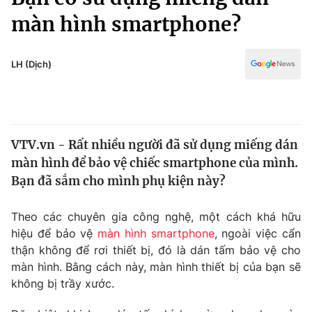
Chính trị
Truyền hình
màn hình smartphone?
Văn hóa - Giải trí
Xã hội
Y tế
LH (Dịch)
Đời sống
Pháp luật
Công nghệ
Giáo dục
Y tế
VTV.vn - Rất nhiều người đã sử dụng miếng dán
màn hình để bảo vệ chiếc smartphone của mình.
Thế giới
Bạn đã sắm cho mình phụ kiện này?
Tin tức
Kinh tế
Theo các chuyên gia công nghệ, một cách khá hữu
Thế giới đó đây
hiệu để bảo vệ
màn hình smartphone
, ngoài việc cẩn
Tài chính
Dữ liệu và đời sống
thận không để rơi thiết bị, đó là dán tấm bảo vệ cho
Câu chuyện quốc tế
Thị trường
màn hình. Bằng cách này, màn hình thiết bị của bạn sẽ
không bị trầy xước.
Truyền hình
Góc doanh nghiệp