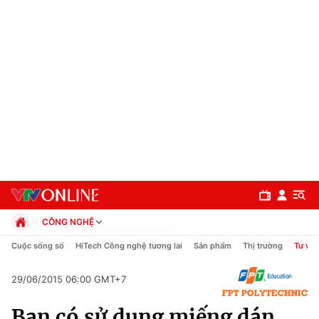
CÔNG NGHỆ
Chính trị
Cuộc sống số
HiTech Công nghệ tương lai
Sản phẩm
Thị trường
Tư vấn
Xã hội
Pháp luật
29/06/2015 06:00 GMT+7
Chuyên mục
Kinh tế
Bạn có sử dụng miếng dán
Thể thao