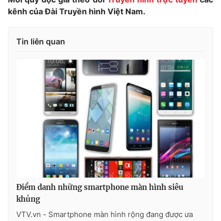
kênh của Đài Truyền hình Việt Nam.
Photo
Infographic
Tin liên quan
Video
Shorts video
VTV Money
VTV Thể thao
VTV Sức khoẻ
Bất động sản
Thị trường 24h
Tấm lòng Việt
VTV4
Vươn mình bằng AI
Điểm danh những smartphone màn hình siêu
VTV9
VTV8
khủng
VTV.vn - Smartphone màn hình rộng đang được ưa
Liên hệ tòa soạn
English