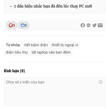
Ðiện thoại Thời báo VTV:
024.66 897 897
7 dấu hiệu nhắc bạn đã đến lúc thay PC mới
Email:
toasoan@vtv.vn
Liên hệ quảng cáo:
024-7300.7108
0
0
Từ khóa:
tiết kiệm điện
thiết bị ngoại vi
điện tiêu thụ
tắt laptop vào ban đêm
Bình luận
(
0
)
® Cấm sao chép dưới mọi hình thức nếu không có sự chấp
thuận bằng văn bản. Ghi rõ nguồn VTV.vn khi phát hành lại
thông tin từ website này.