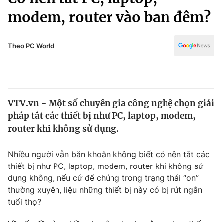
Chính trị
Truyền hình
modem, router vào ban đêm?
Văn hóa - Giải trí
Xã hội
Y tế
Theo PC World
Đời sống
Pháp luật
Công nghệ
Giáo dục
Y tế
VTV.vn - Một số chuyên gia công nghệ chọn giải
pháp tắt các thiết bị như PC, laptop, modem,
Thế giới
router khi không sử dụng.
Tin tức
Kinh tế
Nhiều người vẫn băn khoăn không biết có nên tắt các
Thế giới đó đây
thiết bị như PC, laptop, modem, router khi không sử
Tài chính
Dữ liệu và đời sống
dụng không, nếu cứ để chúng trong trạng thái “on”
Câu chuyện quốc tế
Thị trường
thường xuyên, liệu những thiết bị này có bị rút ngắn
tuổi thọ?
Truyền hình
Góc doanh nghiệp