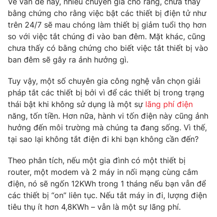
Về vấn đề này, nhiều chuyên gia cho rằng, chưa thấy
Phim VTV
Giải trí
bằng chứng cho rằng việc bật các thiết bị điện tử như
Hậu trường
trên 24/7 sẽ mau chóng làm thiết bị giảm tuổi thọ hơn
Điện ảnh
so với việc tắt chúng đi vào ban đêm. Mặt khác, cũng
Đời sống
Nhân vật
chưa thấy có bằng chứng cho biết việc tắt thiết bị vào
Âm nhạc
Du lịch
ban đêm sẽ gây ra ảnh hưởng gì.
Khán giả
Giáo dục
Sao
Làm đẹp
Giải sao mai
Tuy vậy, một số chuyên gia công nghệ vẫn chọn giải
Tuyển sinh
pháp tắt các thiết bị bởi vì để các thiết bị trong trạng
Công nghệ
Chất lượng cuộc sống
thái bật khi không sử dụng là một sự
lãng phí điện
Học trực tuyến
Hitech Công nghệ tương lai
năng, tốn tiền. Hơn nữa, hành vi tốn điện này cũng ảnh
Giao lưu trực tuyến
hưởng đến môi trường mà chúng ta đang sống. Vì thế,
Sản phẩm
tại sao lại không tắt điện đi khi bạn không cần đến?
Lịch phát sóng
Thị trường
Theo phân tích, nếu một gia đình có một thiết bị
router, một modem và 2 máy in nối mạng cùng cắm
Tư vấn
điện, nó sẽ ngốn 12KWh trong 1 tháng nếu bạn vẫn để
Chuyên mục khác
các thiết bị “on” liên tục. Nếu tắt máy in đi, lượng điện
Emagazine
Podcast
tiêu thụ ít hơn 4,8KWh – vẫn là một sự lãng phí.