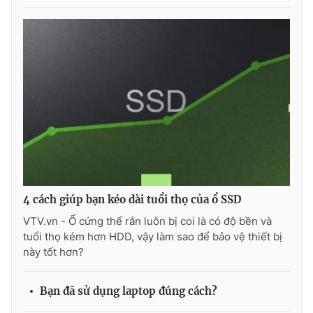
THỜI BÁO VTV
Theo dõi báo trên
Cơ quan chủ quản:
Đài Truyền hình Việt Nam
Cơ quan báo chí:
Thời báo VTV
4 cách giúp bạn kéo dài tuổi thọ của ổ SSD
Giấy phép hoạt động báo in và báo điện tử số 483/GP-BTTTT
VTV.vn - Ổ cứng thể rắn luôn bị coi là có độ bền và
cấp ngày 29/12/2023
tuổi thọ kém hơn HDD, vậy làm sao để bảo vệ thiết bị
Tổng Biên tập:
Vũ Thanh Thủy
này tốt hơn?
Phó Tổng Biên tập:
Nguyễn Thị Mỹ Hạnh, Phạm Quốc Thắng,
Nguyễn Trọng Ninh
Bạn đã sử dụng laptop đúng cách?
Tổng đài VTV:
024.38 355 931 - 024.38 355 932