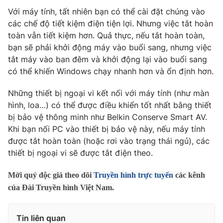
Với máy tính, tất nhiên bạn có thể cài đặt chúng vào
Photo
Infographic
các chế độ tiết kiệm điện tiện lợi. Nhưng việc tắt hoàn
toàn vẫn tiết kiệm hơn. Quả thực, nếu tắt hoàn toàn,
Video
Shorts video
bạn sẽ phải khởi động máy vào buổi sang, nhưng việc
tắt máy vào ban đêm và khởi động lại vào buổi sang
có thể khiến Windows chạy nhanh hơn và ổn định hơn.
VTV Money
VTV Thể thao
Những thiết bị ngoại vi kết nối với máy tính (như màn
VTV Sức khoẻ
Bất động sản
hình, loa…) có thể được điều khiển tốt nhất bằng thiết
bị bảo vệ thông minh như Belkin Conserve Smart AV.
Khi bạn nối PC vào thiết bị bảo vệ này, nếu máy tính
Thị trường 24h
Tấm lòng Việt
được tắt hoàn toàn (hoặc rơi vào trạng thái ngủ), các
thiết bị ngoại vi sẽ được tắt điện theo.
VTV4
Vươn mình bằng AI
Mời quý độc giả theo dõi
Truyền hình trực tuyến
các kênh
của Đài Truyền hình Việt Nam.
VTV9
VTV8
Tin liên quan
Liên hệ tòa soạn
English