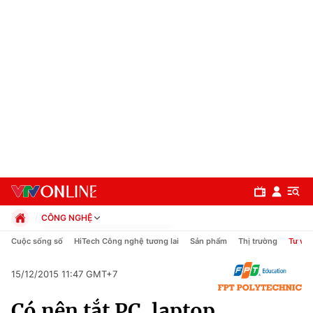
CÔNG NGHỆ
Chính trị
Cuộc sống số
HiTech Công nghệ tương lai
Sản phẩm
Thị trường
Tư vấn
Xã hội
Pháp luật
15/12/2015 11:47 GMT+7
Chuyên mục
Kinh tế
Có nên tắt PC, laptop,
Thể thao