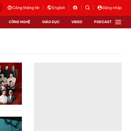
Cổng thông tin
English
Đăng nhập
CÔNG NGHỆ
GIÁO DỤC
VIDEO
PODCAST
VTV Money
VTV Thể thao
VTV Sức khoẻ
Bất động sản
Thị trường 24h
Tấm lòng Việt
Vươn mình bằng AI
VTV4
VTV8
VTV9
Lịch phát sóng
Giao lưu trực tuyến
Sự kiện