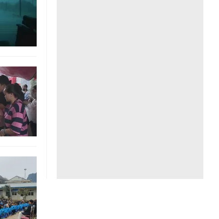
Liên hệ toà soạn
hệ tương lai