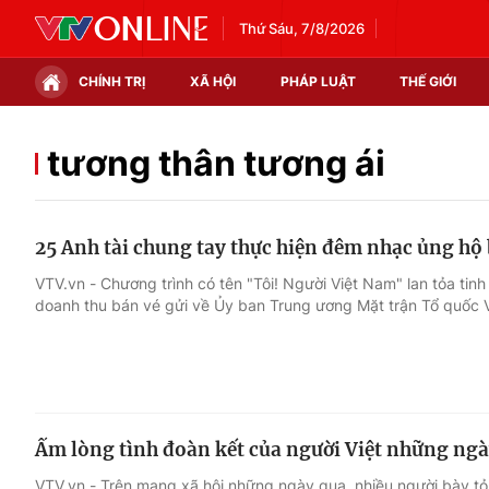
Thứ Sáu, 7/8/2026
CHÍNH TRỊ
XÃ HỘI
PHÁP LUẬT
THẾ GIỚI
Chính trị
Xã hội
tương thân tương ái
Thế giới
Kinh tế
25 Anh tài chung tay thực hiện đêm nhạc ủng hộ
Tin tức
Tài chính
VTV.vn - Chương trình có tên "Tôi! Người Việt Nam" lan tỏa tin
doanh thu bán vé gửi về Ủy ban Trung ương Mặt trận Tổ quốc 
Thế giới đó đây
Thị trường
Câu chuyện quốc tế
Góc doanh nghiệp
Dữ liệu và đời sống
Ấm lòng tình đoàn kết của người Việt những ng
VTV.vn - Trên mạng xã hội những ngày qua, nhiều người bày t