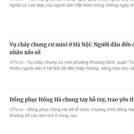
nghĩa cử cao đẹp của người dân Việt Nam trong những ngày 
Giải trí
Đời sống
Điện ảnh
Du lịch
Vụ cháy chung cư mini ở Hà Nội: Người dân đến
Âm nhạc
Làm đẹp
nhân xấu số
VTV.vn - Vụ cháy chung cư mini phường Khương Đình, quận Than
Sao
Chất lượng cuộc sốn
Nhiều người dân ở Hà Nội đã đến thắp hương, dâng hoa cho cá
Đồng phục Hồng Hà chung tay hỗ trợ, trao yêu t
VTV.vn - Đồng phục Hồng Hà đã tổ chức chương trình đồng hà
thương tới các em nhỏ ở vùng cao.