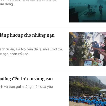
mưa dông.
Góc ảnh
Giáo dục
Công nghệ
Tuyển sinh
Hitech Công ng
 dâng hương cho những nạn
Học trực tuyến
Sản phẩm
h Xuân, Hà Nội vẫn để lại nhiều xót xa.
g
Thị trường
c nạn nhân xấu số.
Tư vấn
hương đến trẻ em vùng cao
nh và trao gửi những món quà yêu