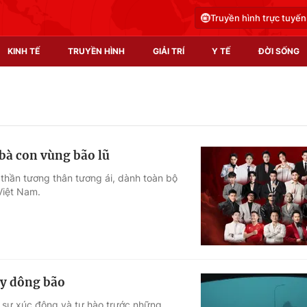
Truyền hình trực tuyến
KINH TẾ
TRUYỀN HÌNH
GIẢI TRÍ
Y TẾ
ĐỜI SỐNG
Pháp luật
Y tế
Truyền hình
Multimedia
 bà con vùng bão lũ
Phim VTV
Video
h thần tương thân tương ái, dành toàn bộ
Việt Nam.
Hậu trường
Shorts video
Nhân vật
Podcast
Khán giả
EMagazine
Giải sao mai
Photo
ày dông bão
Infographic
ỏ sự xúc động và tự hào trước những